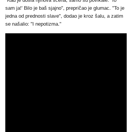
"Kad je došla njihova scena, samo su povikale: 'To
sam ja!' Bilo je baš sjajno", prepričao je glumac. "To je
jedna od prednosti slave", dodao je kroz šalu, a zatim
se našalio: "I nepotizma."