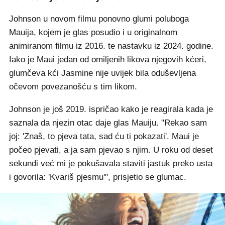
Johnson u novom filmu ponovno glumi poluboga
Mauija, kojem je glas posudio i u originalnom
animiranom filmu iz 2016. te nastavku iz 2024. godine.
Iako je Maui jedan od omiljenih likova njegovih kćeri,
glumčeva kći Jasmine nije uvijek bila oduševljena
očevom povezanošću s tim likom.
Johnson je još 2019. ispričao kako je reagirala kada je
saznala da njezin otac daje glas Mauiju. "Rekao sam
joj: 'Znaš, to pjeva tata, sad ću ti pokazati'. Maui je
počeo pjevati, a ja sam pjevao s njim. U roku od deset
sekundi već mi je pokušavala staviti jastuk preko usta
i govorila: 'Kvariš pjesmu'", prisjetio se glumac.