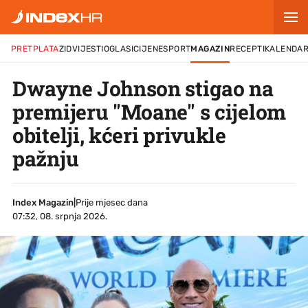
PRETPLATA
ZID
VIJESTI
OGLASI
CIJENE
SPORT
MAGAZIN
RECEPTI
KALENDA
Dwayne Johnson stigao na
premijeru "Moane" s cijelom
obitelji, kćeri privukle
pažnju
Index Magazin
|
Prije mjesec dana
07:32, 08. srpnja 2026.