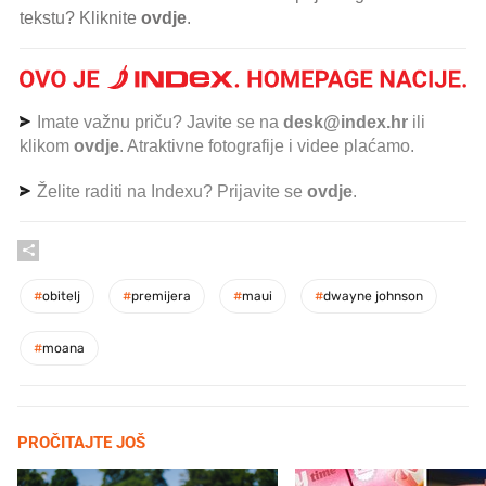
tekstu? Kliknite
ovdje
.
Imate važnu priču? Javite se na
desk@index.hr
ili
klikom
ovdje
. Atraktivne fotografije i videe plaćamo.
Želite raditi na Indexu? Prijavite se
ovdje
.
#
obitelj
#
premijera
#
maui
#
dwayne johnson
#
moana
PROČITAJTE JOŠ