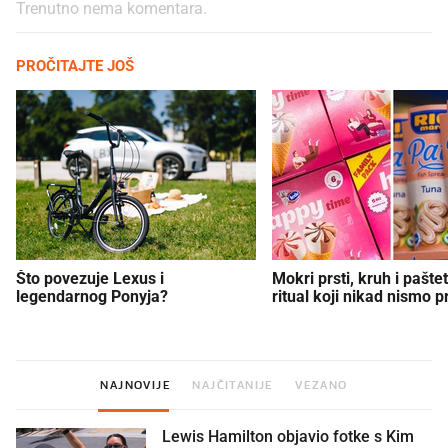
Trenutno nema komentara.
PROČITAJTE JOŠ
Što povezuje Lexus i
Mokri prsti, kruh i paštet
legendarnog Ponyja?
ritual koji nikad nismo p
NAJNOVIJE
NAJČITANIJE
VEZANO
Lewis Hamilton objavio fotke s Kim