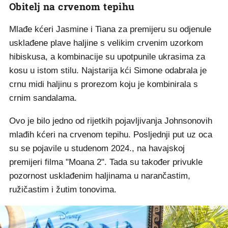
Obitelj na crvenom tepihu
Mlađe kćeri Jasmine i Tiana za premijeru su odjenule
usklađene plave haljine s velikim crvenim uzorkom
hibiskusa, a kombinacije su upotpunile ukrasima za
kosu u istom stilu. Najstarija kći Simone odabrala je
crnu midi haljinu s prorezom koju je kombinirala s
crnim sandalama.
Ovo je bilo jedno od rijetkih pojavljivanja Johnsonovih
mlađih kćeri na crvenom tepihu. Posljednji put uz oca
su se pojavile u studenom 2024., na havajskoj
premijeri filma "Moana 2". Tada su također privukle
pozornost usklađenim haljinama u narančastim,
ružičastim i žutim tonovima.