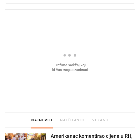
PROČITAJTE JOŠ
Što povezuje Lexus i
Mokri prsti, kruh i paštet
legendarnog Ponyja?
ritual koji nikad nismo p
NAJNOVIJE
NAJČITANIJE
VEZANO
Amerikanac komentirao cijene u RH,