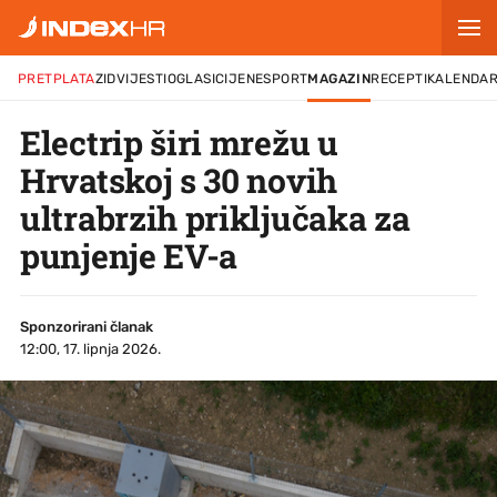
PRETPLATA
ZID
VIJESTI
OGLASI
CIJENE
SPORT
MAGAZIN
RECEPTI
KALENDA
Electrip širi mrežu u
Hrvatskoj s 30 novih
ultrabrzih priključaka za
punjenje EV-a
Sponzorirani članak
12:00, 17. lipnja 2026.