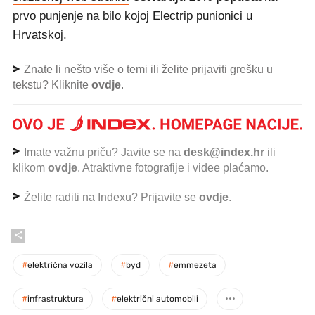
prvo punjenje na bilo kojoj Electrip punionici u
Hrvatskoj.
Znate li nešto više o temi ili želite prijaviti grešku u
tekstu? Kliknite
ovdje
.
Imate važnu priču? Javite se na
desk@index.hr
ili
klikom
ovdje
. Atraktivne fotografije i videe plaćamo.
Želite raditi na Indexu? Prijavite se
ovdje
.
#
električna vozila
#
byd
#
emmezeta
#
infrastruktura
#
električni automobili