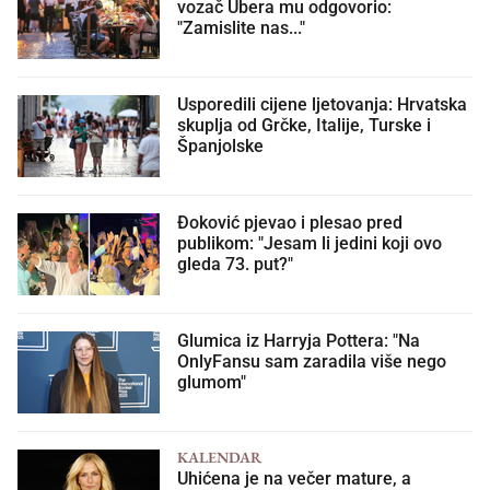
vozač Ubera mu odgovorio:
"Zamislite nas..."
Usporedili cijene ljetovanja: Hrvatska
skuplja od Grčke, Italije, Turske i
Španjolske
Đoković pjevao i plesao pred
publikom: "Jesam li jedini koji ovo
gleda 73. put?"
Glumica iz Harryja Pottera: "Na
OnlyFansu sam zaradila više nego
glumom"
KALENDAR
Uhićena je na večer mature, a