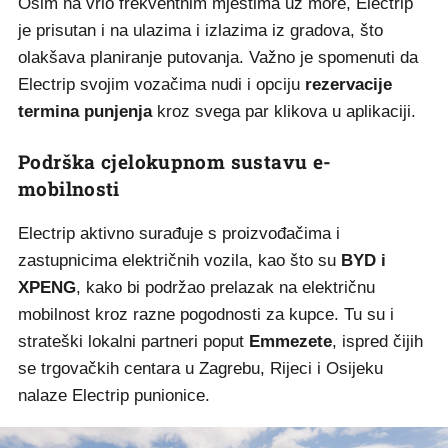
Osim na vrlo frekventnim mjestima uz more, Electrip
je prisutan i na ulazima i izlazima iz gradova, što
olakšava planiranje putovanja. Važno je spomenuti da
Electrip svojim vozačima nudi i opciju
rezervacije
termina punjenja
kroz svega par klikova u aplikaciji.
Podrška cjelokupnom sustavu e-
mobilnosti
Electrip aktivno surađuje s proizvođačima i
zastupnicima električnih vozila, kao što su
BYD i
XPENG
, kako bi podržao prelazak na električnu
mobilnost kroz razne pogodnosti za kupce. Tu su i
strateški lokalni partneri poput
Emmezete
, ispred čijih
se trgovačkih centara u Zagrebu, Rijeci i Osijeku
nalaze Electrip punionice.