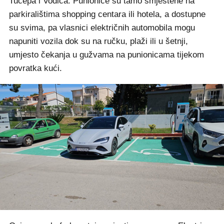
Tučepa i Vodica. Punionice su tamo smještene na
parkiralištima shopping centara ili hotela, a dostupne
su svima, pa vlasnici električnih automobila mogu
napuniti vozila dok su na ručku, plaži ili u šetnji,
umjesto čekanja u gužvama na punionicama tijekom
povratka kući.