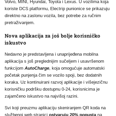
Volvo, MINI, Hyundai, Toyota i Lexus. U vozilima koja
koriste DCS platformu, Electrip punionice se prikazuju
direktno na zaslonu vozila, bez potrebe za ručnim
pretraživanjem.
Nova aplikacija za još bolje korisničko
iskustvo
Nedavno je predstavljena i unaprijeđena mobilna
aplikacija s još preglednijim sučeljem i usavršenom
funkcijom
AutoCharge
, koja omogućuje automatski
početak punjenja čim se vozilo spoji, bez dodatnih
koraka. Uz kontinuirani razvoj aplikacije i višejezičnu
korisničku podršku dostupnu 0-24, korisnicima je
zajamčeno iskustvo na najvišoj razini.
Svi koji preuzmu aplikaciju skeniranjem QR koda na
službenoj web stranici
ostvaruju 20% popusta
na