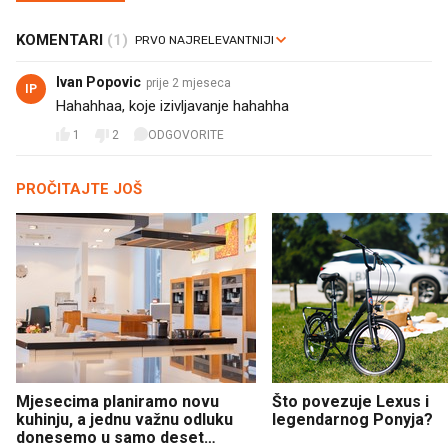
KOMENTARI
(1)
Ivan Popovic
prije 2 mjeseca
IP
Hahahhaa, koje izivljavanje hahahha
1
2
ODGOVORITE
PROČITAJTE JOŠ
Mjesecima planiramo novu
Što povezuje Lexus i
kuhinju, a jednu važnu odluku
legendarnog Ponyja?
donesemo u samo deset