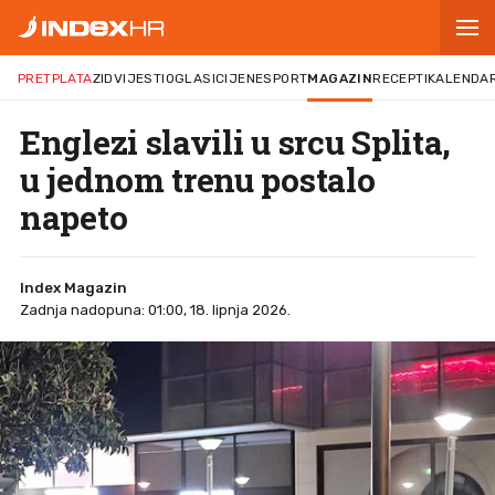
PRETPLATA
ZID
VIJESTI
OGLASI
CIJENE
SPORT
MAGAZIN
RECEPTI
KALENDA
Englezi slavili u srcu Splita,
u jednom trenu postalo
napeto
Index Magazin
Zadnja nadopuna: 01:00, 18. lipnja 2026.