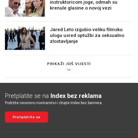
instruktoricom joge, odmah su
krenule glasine o novoj vezi
Jared Leto izgubio veliku filmsku
ulogu usred optužbi za seksualno
zlostavljanje
PRIKAŽI JOŠ VIJESTI
Pretplatite se na
Index bez reklama
Podržite neovisno novinarstvo i čitajte Index bez bannera.
Pretplatite se