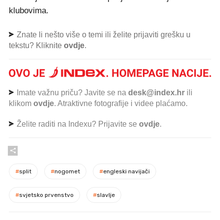
klubovima.
Znate li nešto više o temi ili želite prijaviti grešku u
tekstu? Kliknite
ovdje
.
Imate važnu priču? Javite se na
desk@index.hr
ili
klikom
ovdje
. Atraktivne fotografije i videe plaćamo.
Želite raditi na Indexu? Prijavite se
ovdje
.
#
split
#
nogomet
#
engleski navijači
#
svjetsko prvenstvo
#
slavlje