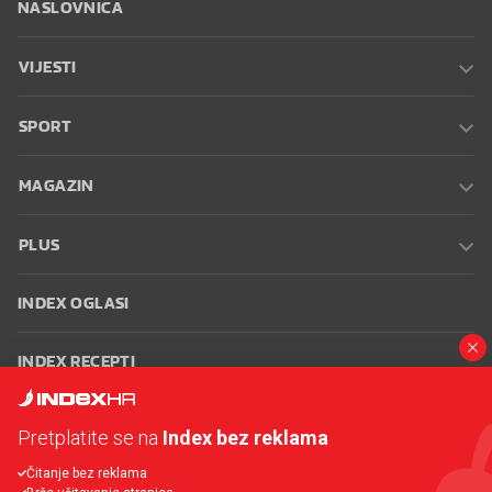
NASLOVNICA
VIJESTI
SPORT
MAGAZIN
PLUS
INDEX OGLASI
INDEX RECEPTI
INFO
Pretplatite se na
Index bez reklama
Čitanje bez reklama
Oglašavanje
Zaposli se na Indexu
Kontakt
Impressum
Uvjeti