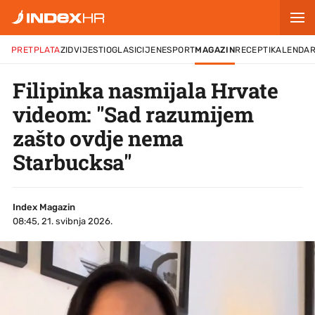
PRETPLATA
ZID
VIJESTI
OGLASI
CIJENE
SPORT
MAGAZIN
RECEPTI
KALENDA
Filipinka nasmijala Hrvate
videom: "Sad razumijem
zašto ovdje nema
Starbucksa"
Index Magazin
08:45, 21. svibnja 2026.