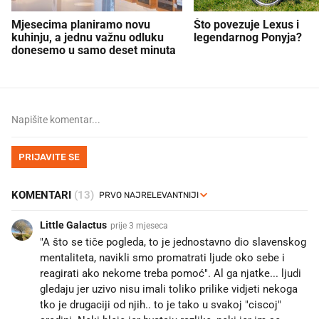
Mjesecima planiramo novu
Što povezuje Lexus i
kuhinju, a jednu važnu odluku
legendarnog Ponyja?
donesemo u samo deset minuta
PRIJAVITE SE
KOMENTARI
(13)
Little Galactus
prije 3 mjeseca
"A što se tiče pogleda, to je jednostavno dio slavenskog
mentaliteta, navikli smo promatrati ljude oko sebe i
reagirati ako nekome treba pomoć". Al ga njatke... ljudi
gledaju jer uzivo nisu imali toliko prilike vidjeti nekoga
tko je drugaciji od njih.. to je tako u svakoj "ciscoj"