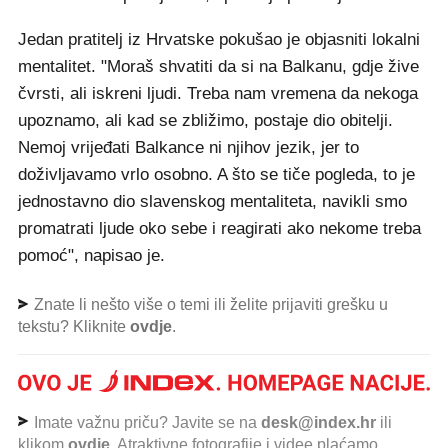
Jedan pratitelj iz Hrvatske pokušao je objasniti lokalni
mentalitet. "Moraš shvatiti da si na Balkanu, gdje žive
čvrsti, ali iskreni ljudi. Treba nam vremena da nekoga
upoznamo, ali kad se zbližimo, postaje dio obitelji.
Nemoj vrijeđati Balkance ni njihov jezik, jer to
doživljavamo vrlo osobno. A što se tiče pogleda, to je
jednostavno dio slavenskog mentaliteta, navikli smo
promatrati ljude oko sebe i reagirati ako nekome treba
pomoć", napisao je.
Znate li nešto više o temi ili želite prijaviti grešku u
tekstu? Kliknite
ovdje
.
Imate važnu priču? Javite se na
desk@index.hr
ili
klikom
ovdje
. Atraktivne fotografije i videe plaćamo.