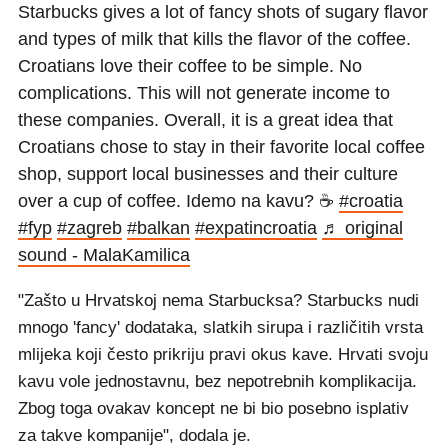
Starbucks gives a lot of fancy shots of sugary flavor
and types of milk that kills the flavor of the coffee.
Croatians love their coffee to be simple. No
complications. This will not generate income to
these companies. Overall, it is a great idea that
Croatians chose to stay in their favorite local coffee
shop, support local businesses and their culture
over a cup of coffee. Idemo na kavu? ☕️
#croatia
#fyp
#zagreb
#balkan
#expatincroatia
♬ original
sound - MalaKamilica
"Zašto u Hrvatskoj nema Starbucksa? Starbucks nudi
mnogo 'fancy' dodataka, slatkih sirupa i različitih vrsta
mlijeka koji često prikriju pravi okus kave. Hrvati svoju
kavu vole jednostavnu, bez nepotrebnih komplikacija.
Zbog toga ovakav koncept ne bi bio posebno isplativ
za takve kompanije", dodala je.