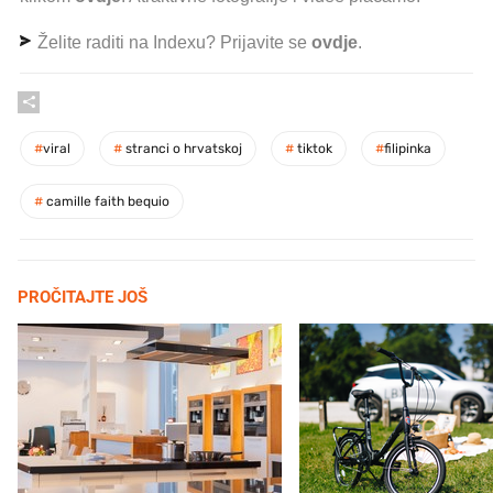
Želite raditi na Indexu? Prijavite se
ovdje
.
#
viral
#
stranci o hrvatskoj
#
tiktok
#
filipinka
#
camille faith bequio
PROČITAJTE JOŠ