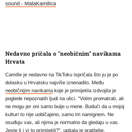
sound - MalaKamilica
Nedavno pričala o "neobičnim" navikama
Hrvata
Camille je nedavno na TikToku ispričala što ju je po
dolasku u Hrvatsku najviše iznenadilo. Među
neobičnijim navikama
koje je primijetila izdvojila je
poglede nepoznatih ljudi na ulici. "Volim promatrati, ali
ne mogu jer oni samo bulje u mene. Budući da u mojoj
kulturi to nije uobičajeno, samo im namignem. Ne
osuđuju vas, ali njima je normalno da gledaju u vas.
Jeste li i vi to primijetili?", upitala je pratitelje.