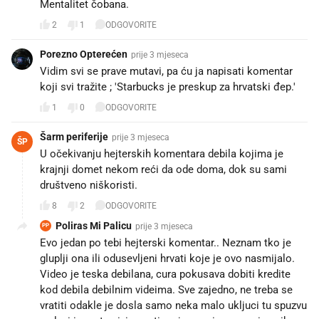
Mentalitet čobana.
2
1
ODGOVORITE
Porezno Opterećen
prije 3 mjeseca
Vidim svi se prave mutavi, pa ću ja napisati komentar
koji svi tražite ; 'Starbucks je preskup za hrvatski đep.'
1
0
ODGOVORITE
Šarm periferije
prije 3 mjeseca
ŠP
U očekivanju hejterskih komentara debila kojima je
krajnji domet nekom reći da ode doma, dok su sami
društveno niškoristi.
8
2
ODGOVORITE
Poliras Mi Palicu
prije 3 mjeseca
PP
Evo jedan po tebi hejterski komentar.. Neznam tko je
gluplji ona ili odusevljeni hrvati koje je ovo nasmijalo.
Video je teska debilana, cura pokusava dobiti kredite
kod debila debilnim videima. Sve zajedno, ne treba se
vratiti odakle je dosla samo neka malo ukljuci tu spuzvu