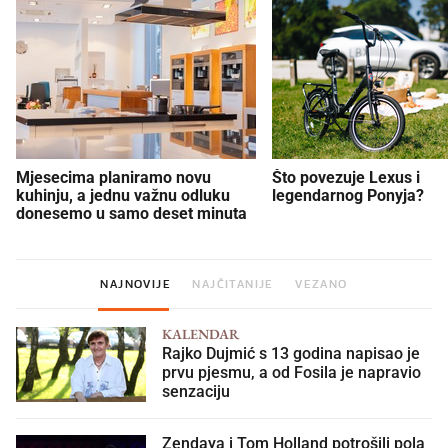
Mjesecima planiramo novu
Što povezuje Lexus i
kuhinju, a jednu važnu odluku
legendarnog Ponyja?
donesemo u samo deset minuta
NAJNOVIJE
NAJČITANIJE
VEZANO
KALENDAR
Rajko Dujmić s 13 godina napisao je
prvu pjesmu, a od Fosila je napravio
senzaciju
Zendaya i Tom Holland potrošili pola