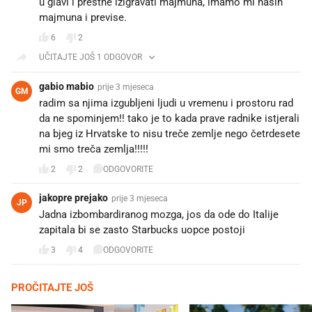
u glavi i prestne izigravati majmuna, imamo mi nasih
majmuna i previse.
6
2
UČITAJTE JOŠ 1 ODGOVOR
gabio mabio
prije 3 mjeseca
GM
radim sa njima izgubljeni ljudi u vremenu i prostoru rad
da ne spominjem!! tako je to kada prave radnike istjerali
na bjeg iz Hrvatske to nisu treče zemlje nego četrdesete
mi smo treča zemlja!!!!!
2
2
ODGOVORITE
jakopre prejako
prije 3 mjeseca
JP
Jadna izbombardiranog mozga, jos da ode do Italije
zapitala bi se zasto Starbucks uopce postoji
3
4
ODGOVORITE
PROČITAJTE JOŠ