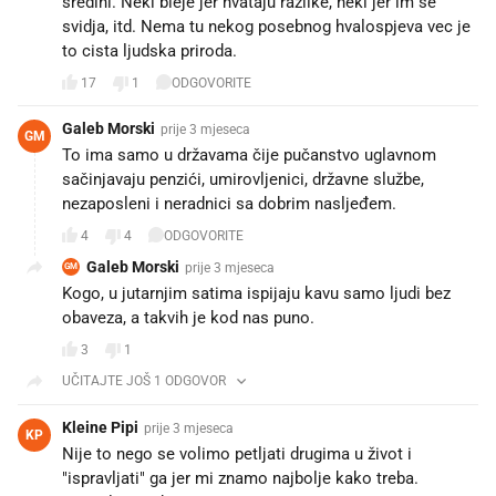
sredini. Neki bleje jer hvataju razlike, neki jer im se
svidja, itd. Nema tu nekog posebnog hvalospjeva vec je
to cista ljudska priroda.
17
1
ODGOVORITE
Galeb Morski
prije 3 mjeseca
GM
To ima samo u državama čije pučanstvo uglavnom
sačinjavaju penzići, umirovljenici, državne službe,
nezaposleni i neradnici sa dobrim nasljeđem.
4
4
ODGOVORITE
Galeb Morski
prije 3 mjeseca
GM
Kogo, u jutarnjim satima ispijaju kavu samo ljudi bez
obaveza, a takvih je kod nas puno.
3
1
UČITAJTE JOŠ 1 ODGOVOR
Kleine Pipi
prije 3 mjeseca
KP
Nije to nego se volimo petljati drugima u život i
"ispravljati" ga jer mi znamo najbolje kako treba.