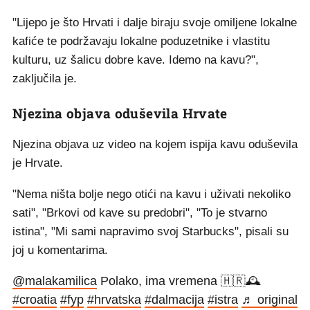
"Lijepo je što Hrvati i dalje biraju svoje omiljene lokalne
kafiće te podržavaju lokalne poduzetnike i vlastitu
kulturu, uz šalicu dobre kave. Idemo na kavu?",
zaključila je.
Njezina objava oduševila Hrvate
Njezina objava uz video na kojem ispija kavu oduševila
je Hrvate.
"Nema ništa bolje nego otići na kavu i uživati nekoliko
sati", "Brkovi od kave su predobri", "To je stvarno
istina", "Mi sami napravimo svoj Starbucks", pisali su
joj u komentarima.
@malakamilica
Polako, ima vremena 🇭🇷🕰️
#croatia
#fyp
#hrvatska
#dalmacija
#istra
♬ original