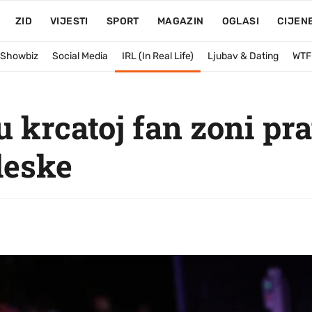
ZID
VIJESTI
SPORT
MAGAZIN
OGLASI
CIJEN
& Showbiz
Social Media
IRL (In Real Life)
Ljubav & Dating
WTF
 u krcatoj fan zoni p
leske