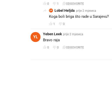
0
1
ODGOVORITE
Lobel Heljda
prije 2 mjeseca
LH
Koga boli briga što rade u Sarajevu?
1
0
Yeben Leek
prije 2 mjeseca
YL
Bravo raja ❤️
0
0
ODGOVORITE