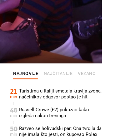
FOTO: RADIO SA
NAJNOVIJE
NAJČITANIJE
VEZANO
21
Turistima u Italiji smetala kravlja zvona,
min
načelnikov odgovor postao je hit
46
Russell Crowe (62) pokazao kako
min
izgleda nakon treninga
50
Razveo se holivudski par: Ona tvrdila da
min
nije imala što jesti, on kupovao Rolex