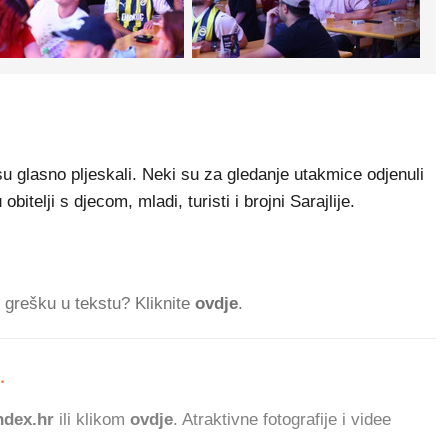
su glasno pljeskali. Neki su za gledanje utakmice odjenuli
telji s djecom, mladi, turisti i brojni Sarajlije.
ti grešku u tekstu? Kliknite
ovdje
.
.
690.464 ČI
dex.hr
ili klikom
ovdje
. Atraktivne fotografije i videe