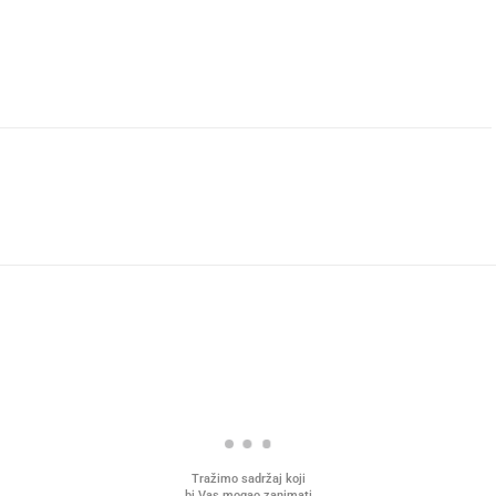
Tražimo sadržaj koji
bi Vas mogao zanimati