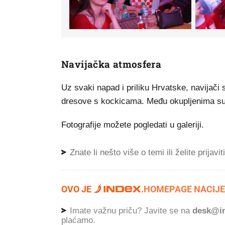
Navijačka atmosfera
Uz svaki napad i priliku Hrvatske, navijači 
dresove s kockicama. Među okupljenima su obi
Fotografije možete pogledati u galeriji.
Znate li nešto više o temi ili želite prijavi
OVO JE
.
HOMEPAGE NACIJE
Imate važnu priču? Javite se na
desk@in
plaćamo.