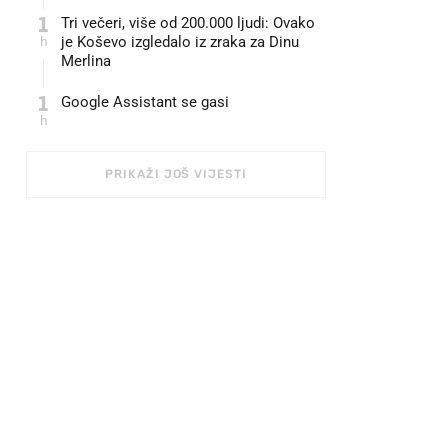
1
Tri večeri, više od 200.000 ljudi: Ovako
h
je Koševo izgledalo iz zraka za Dinu
Merlina
1
Google Assistant se gasi
h
PRIKAŽI JOŠ VIJESTI