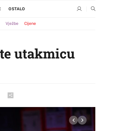
E
OSTALO
Vježbe
Cijene
rate utakmicu