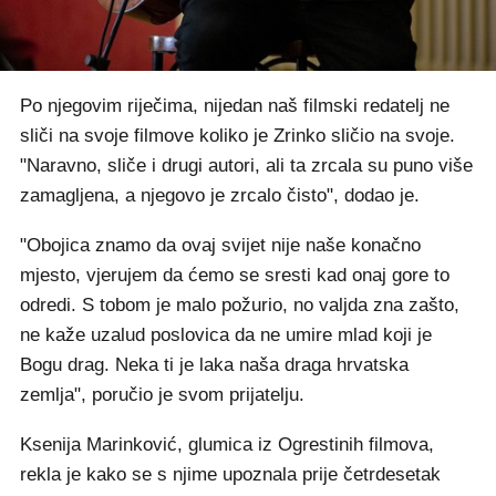
Po njegovim riječima, nijedan naš filmski redatelj ne
sliči na svoje filmove koliko je Zrinko sličio na svoje.
"Naravno, sliče i drugi autori, ali ta zrcala su puno više
zamagljena, a njegovo je zrcalo čisto", dodao je.
"Obojica znamo da ovaj svijet nije naše konačno
mjesto, vjerujem da ćemo se sresti kad onaj gore to
odredi. S tobom je malo požurio, no valjda zna zašto,
ne kaže uzalud poslovica da ne umire mlad koji je
Bogu drag. Neka ti je laka naša draga hrvatska
zemlja", poručio je svom prijatelju.
Ksenija Marinković, glumica iz Ogrestinih filmova,
rekla je kako se s njime upoznala prije četrdesetak