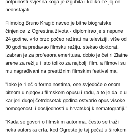
potpunosti svjesna koga je izgubila i koliko će joj on
nedostajati.
Filmolog Bruno Kragić naveo je bitne biografske
činjenice iz Ogrestina života - diplomirao je s nepune
24 godine, vrlo brzo počeo režirati na televiziji, više od
30 godina predavao filmsku režiju, stekao doktorat,
izabran je za profesora emeritusa, dobio je četiri Zlatne
arene za režiju i isto toliko za najbolji film, a filmovi su
mu nagrađivani na prestižnim filmskim festivalima.
"Iako je riječ o formalnostima, one svjedoče o onom
bitnom u njegovu filmskom opusu i radu, a to je da je u
karijeri dugoj četrdesetak godina ostvario opus visoke
homogenosti i dosljednosti u hrvatskoj kinematografiji."
"Kada se govori o filmskim autorima, često se traži
neka autorska crta, kod Ogreste je taj pečat u širokom