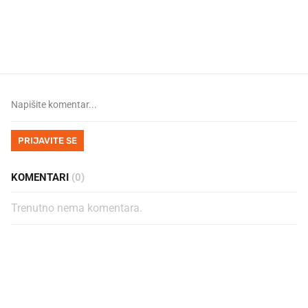
Mjesecima planiramo novu
Što povezuje Lexus i
kuhinju, a jednu važnu odluku
legendarnog Ponyja?
donesemo u samo deset minuta
PRIJAVITE SE
KOMENTARI
(0)
Trenutno nema komentara.
PROČITAJTE JOŠ