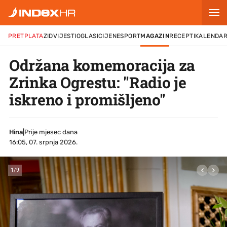
PRETPLATA
ZID
VIJESTI
OGLASI
CIJENE
SPORT
MAGAZIN
RECEPTI
KALENDA
Održana komemoracija za
Zrinka Ogrestu: "Radio je
iskreno i promišljeno"
Hina
|
Prije mjesec dana
16:05, 07. srpnja 2026.
1
/
9