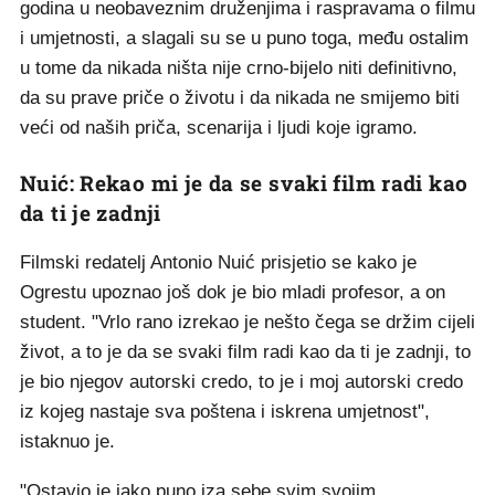
godina u neobaveznim druženjima i raspravama o filmu
i umjetnosti, a slagali su se u puno toga, među ostalim
u tome da nikada ništa nije crno-bijelo niti definitivno,
da su prave priče o životu i da nikada ne smijemo biti
veći od naših priča, scenarija i ljudi koje igramo.
Nuić: Rekao mi je da se svaki film radi kao
da ti je zadnji
Filmski redatelj Antonio Nuić prisjetio se kako je
Ogrestu upoznao još dok je bio mladi profesor, a on
student. "Vrlo rano izrekao je nešto čega se držim cijeli
život, a to je da se svaki film radi kao da ti je zadnji, to
je bio njegov autorski credo, to je i moj autorski credo
iz kojeg nastaje sva poštena i iskrena umjetnost",
istaknuo je.
"Ostavio je jako puno iza sebe svim svojim