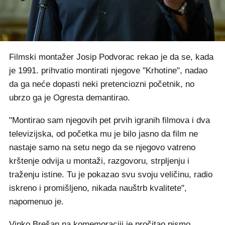
Filmski montažer Josip Podvorac rekao je da se, kada
je 1991. prihvatio montirati njegove "Krhotine", nadao
da ga neće dopasti neki pretenciozni početnik, no
ubrzo ga je Ogresta demantirao.
"Montirao sam njegovih pet prvih igranih filmova i dva
televizijska, od početka mu je bilo jasno da film ne
nastaje samo na setu nego da se njegovo vatreno
krštenje odvija u montaži, razgovoru, strpljenju i
traženju istine. Tu je pokazao svu svoju veličinu, radio
iskreno i promišljeno, nikada nauštrb kvalitete",
napomenuo je.
Vinko Brešan na komemoraciji je pročitao pismo