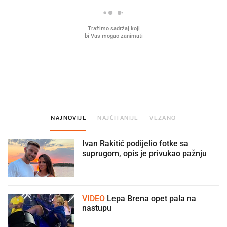
Mjesecima planiramo novu
Što povezuje Lexus i
kuhinju, a jednu važnu odluku
legendarnog Ponyja?
donesemo u samo deset minuta
NAJNOVIJE
NAJČITANIJE
VEZANO
Ivan Rakitić podijelio fotke sa
suprugom, opis je privukao pažnju
VIDEO
Lepa Brena opet pala na
nastupu