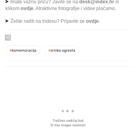
Imate važnu priču? Javite se na
desk@index.hr
ili
klikom
ovdje
. Atraktivne fotografije i videe plaćamo.
Želite raditi na Indexu? Prijavite se
ovdje
.
#
komemoracija
#
zrinko ogresta
PROČITAJTE JOŠ