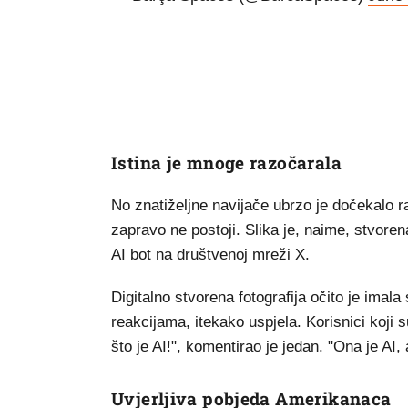
Istina je mnoge razočarala
No znatiželjne navijače ubrzo je dočekalo ra
zapravo ne postoji. Slika je, naime, stvoren
AI bot na društvenoj mreži X.
Digitalno stvorena fotografija očito je imal
reakcijama, itekako uspjela. Korisnici koji s
što je AI!", komentirao je jedan. "Ona je AI, al
Uvjerljiva pobjeda Amerikanaca