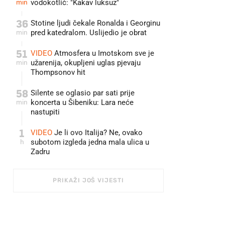
min
vodokotlić: "Kakav luksuz"
36
Stotine ljudi čekale Ronalda i Georginu
min
pred katedralom. Uslijedio je obrat
51
VIDEO
Atmosfera u Imotskom sve je
min
užarenija, okupljeni uglas pjevaju
Thompsonov hit
58
Silente se oglasio par sati prije
min
koncerta u Šibeniku: Lara neće
nastupiti
1
VIDEO
Je li ovo Italija? Ne, ovako
h
subotom izgleda jedna mala ulica u
Zadru
PRIKAŽI JOŠ VIJESTI