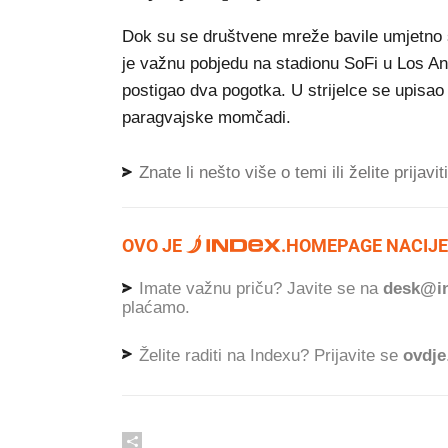
Dok su se društvene mreže bavile umjetno 
je važnu pobjedu na stadionu SoFi u Los Ang
postigao dva pogotka. U strijelce se upisao
paragvajske momčadi.
Znate li nešto više o temi ili želite prijavi
OVO JE
.
HOMEPAGE NACIJE
Imate važnu priču? Javite se na
desk@in
plaćamo.
Želite raditi na Indexu? Prijavite se
ovdje