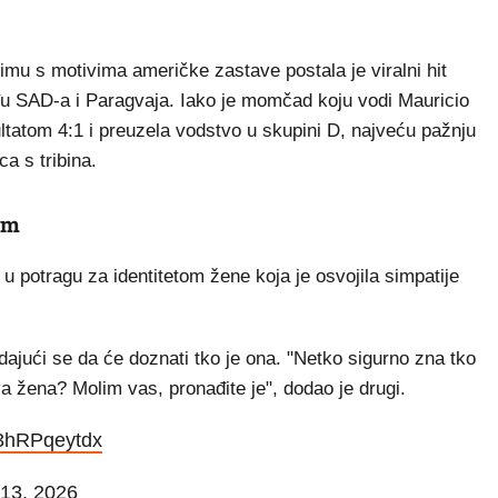
u s motivima američke zastave postala je viralni hit
u SAD-a i Paragvaja. Iako je momčad koju vodi Mauricio
ltatom 4:1 i preuzela vodstvo u skupini D, najveću pažnju
a s tribina.
om
u potragu za identitetom žene koja je osvojila simpatije
 nadajući se da će doznati tko je ona. "Netko sigurno zna tko
ova žena? Molim vas, pronađite je", dodao je drugi.
m/3hRPqeytdx
13, 2026