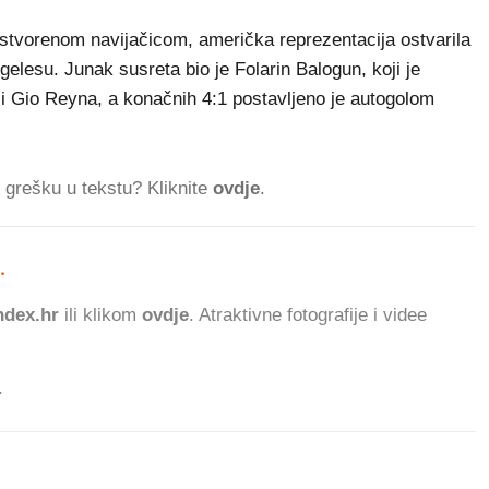
stvorenom navijačicom, američka reprezentacija ostvarila
elesu. Junak susreta bio je Folarin Balogun, koji je
 i Gio Reyna, a konačnih 4:1 postavljeno je autogolom
ti grešku u tekstu? Kliknite
ovdje
.
.
777.835
ČITATELJA DANAS.
dex.hr
ili klikom
ovdje
. Atraktivne fotografije i videe
.