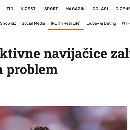
ZID
VIJESTI
SPORT
MAGAZIN
OGLASI
CIJEN
& Showbiz
Social Media
IRL (In Real Life)
Ljubav & Dating
WTF
aktivne navijačice zal
an problem