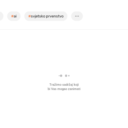
#
ai
#
svjetsko prvenstvo
Tražimo sadržaj koji
bi Vas mogao zanimati