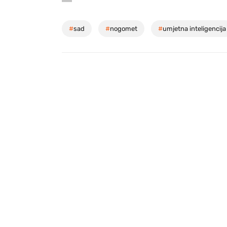
#
sad
#
nogomet
#
umjetna inteligencija