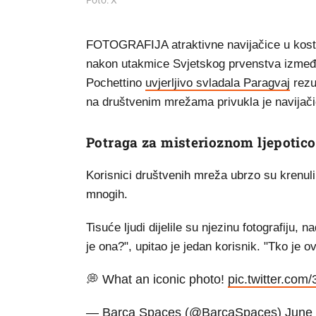
Foto: X
FOTOGRAFIJA atraktivne navijačice u kostim
nakon utakmice Svjetskog prvenstva izmeđ
Pochettino
uvjerljivo svladala Paragvaj
rezu
na društvenim mrežama privukla je navijačic
Potraga za misterioznom ljepotic
Korisnici društvenih mreža ubrzo su krenuli 
mnogih.
Tisuće ljudi dijelile su njezinu fotografiju,
je ona?", upitao je jedan korisnik. "Tko je 
💭 What an iconic photo!
pic.twitter.co
— Barça Spaces (@BarcaSpaces)
June 