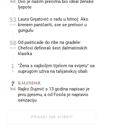
kol
Ovo je našim precima bio ideal ženske
ljepote
53
Laura Gnjatović o radu u hitnoj: Ako
min
krenem paničariti, sve se pretvori u
gungulu
58
Od pašticade do ribe na gradele:
min
Chefovi definirali šest dalmatinskih
klasika
1
"Žena s najboljim tijelom na svijetu" sa
h
suprugom uživa na talijanskoj obali
7
KALENDAR
kol
Rajko Dujmić s 13 godina napisao je
prvu pjesmu, a od Fosila je napravio
senzaciju
PRIKAŽI JOŠ VIJESTI