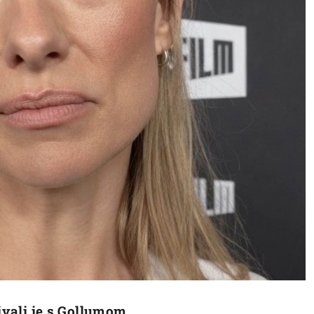
đivali je s Gollumom