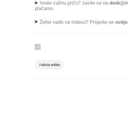
Imate važnu priču? Javite se na
desk@in
plaćamo.
Želite raditi na Indexu? Prijavite se
ovdje
#
olivia wilde