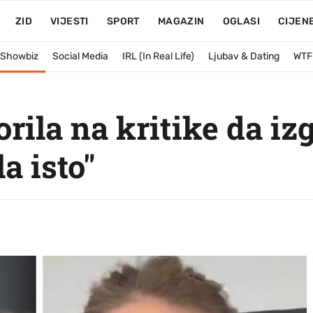
ZID
VIJESTI
SPORT
MAGAZIN
OGLASI
CIJEN
& Showbiz
Social Media
IRL (In Real Life)
Ljubav & Dating
WTF
ila na kritike da izg
la isto"