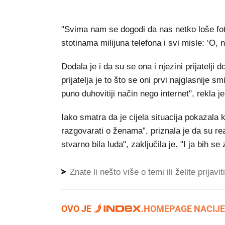
"Svima nam se dogodi da nas netko loše foto
stotinama milijuna telefona i svi misle: ‘O,
Dodala je i da su se ona i njezini prijatelji 
prijatelja je to što se oni prvi najglasnije smi
puno duhovitiji način nego internet", rekla je
Iako smatra da je cijela situacija pokazala k
razgovarati o ženama”, priznala je da su reak
stvarno bila luda", zaključila je. "I ja bih se 
Znate li nešto više o temi ili želite prijavi
OVO JE
.
HOMEPAGE NACIJE