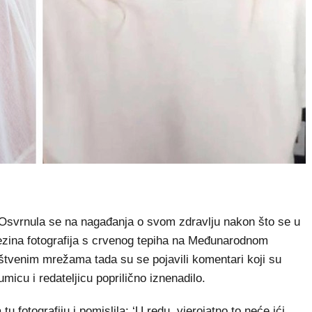
Osvrnula se na nagađanja o svom zdravlju nakon što se u
ezina fotografija s crvenog tepiha na Međunarodnom
štvenim mrežama tada su se pojavili komentari koji su
lumicu i redateljicu poprilično iznenadilo.
u fotografiju i pomislila: ‘U redu, vjerojatno to neće ići