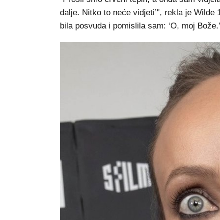
dalje. Nitko to neće vidjeti’", rekla je Wil
bila posvuda i pomislila sam: ‘O, moj Bože.’