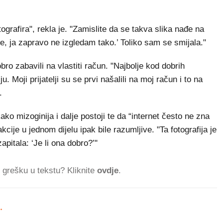
grafira", rekla je. "Zamislite da se takva slika nađe na
 ne, ja zapravo ne izgledam tako.’ Toliko sam se smijala."
dobro zabavili na vlastiti račun. "Najbolje kod dobrih
ju. Moji prijatelji su se prvi našalili na moj račun i to na
.
ako mizoginija i dalje postoji te da “internet često ne zna
cije u jednom dijelu ipak bile razumljive. "Ta fotografija je
zapitala: ‘Je li ona dobro?’"
ti grešku u tekstu? Kliknite
ovdje
.
.
368.187 ČI