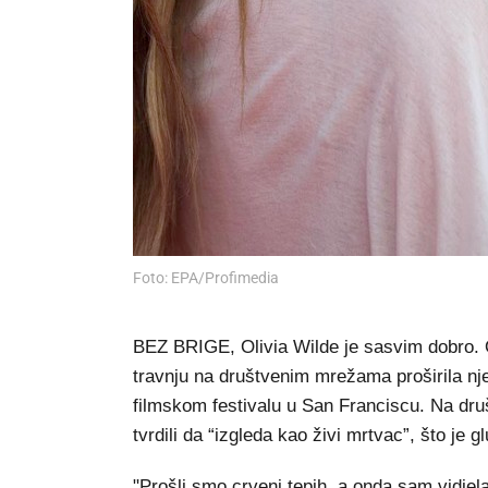
Foto: EPA/Profimedia
BEZ BRIGE, Olivia Wilde je sasvim dobro. 
travnju na društvenim mrežama proširila nj
filmskom festivalu u San Franciscu. Na dru
tvrdili da “izgleda kao živi mrtvac”, što je g
"Prošli smo crveni tepih, a onda sam vidjela t