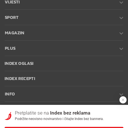
VIJESTI
SPORT
MAGAZIN
PLUS
INDEX OGLASI
INDEX RECEPTI
INFO
Oglašavanje
Zaposli se na Indexu
Kontakt
Impressum
Uvjeti
Pretplatite se na
Index bez reklama
korištenja
Postavke kolačića
Podržite neovisno novinarstvo i čitajte Index bez bannera.