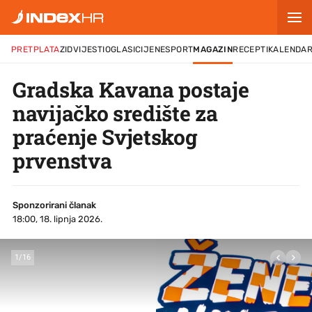
PRETPLATA
ZID
VIJESTI
OGLASI
CIJENE
SPORT
MAGAZIN
RECEPTI
KALENDA
Gradska Kavana postaje
navijačko središte za
praćenje Svjetskog
prvenstva
Sponzorirani članak
18:00, 18. lipnja 2026.
1
/
16