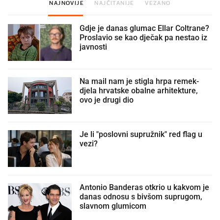
NAJNOVIJE
NAJČITANIJE
VEZANO
Gdje je danas glumac Ellar Coltrane?
Proslavio se kao dječak pa nestao iz
javnosti
Na mail nam je stigla hrpa remek-
djela hrvatske obalne arhitekture,
ovo je drugi dio
Je li "poslovni supružnik" red flag u
vezi?
Antonio Banderas otkrio u kakvom je
danas odnosu s bivšom suprugom,
slavnom glumicom