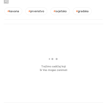
#
kavana
#
prvenstvo
#
svjetsko
#
gradska
PROČITAJTE JOŠ
Što povezuje Lexus i
Mokri prsti, kruh i paštet
legendarnog Ponyja?
ritual koji nikad nismo p