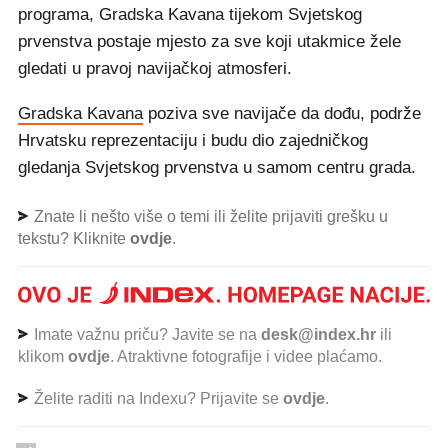
programa, Gradska Kavana tijekom Svjetskog
prvenstva postaje mjesto za sve koji utakmice žele
gledati u pravoj navijačkoj atmosferi.
Gradska Kavana
poziva sve navijače da dođu, podrže
Hrvatsku reprezentaciju i budu dio zajedničkog
gledanja Svjetskog prvenstva u samom centru grada.
Znate li nešto više o temi ili želite prijaviti grešku u
tekstu? Kliknite
ovdje
.
Imate važnu priču? Javite se na
desk@index.hr
ili
klikom
ovdje
. Atraktivne fotografije i videe plaćamo.
Želite raditi na Indexu? Prijavite se
ovdje
.