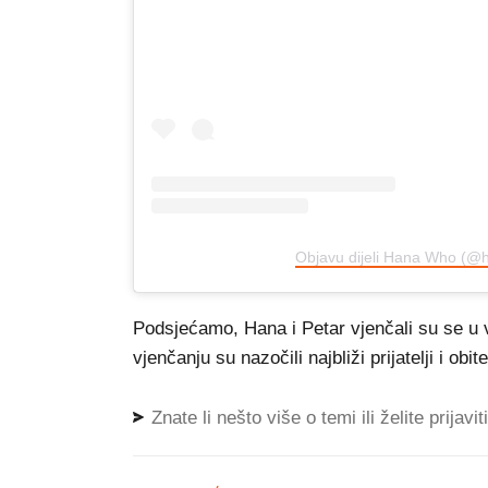
Objavu dijeli Hana Who (@h
Podsjećamo, Hana i Petar vjenčali su se u v
vjenčanju su nazočili najbliži prijatelji i obitel
Znate li nešto više o temi ili želite prijavi