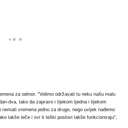
vremena za odmor. "Volimo održavati tu neku našu malu
an-dva, tako da zapravo i tijekom tjedna i tijekom
 i nemati vremena jedno za drugo, nego uvijek nađemo
ko lakše teče i svi ti teški poslovi lakše funkcioniraju",