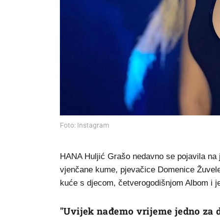
Foto: Instagram
HANA Huljić Grašo nedavno se pojavila na je
vjenčane kume, pjevačice Domenice Žuvele.
kuće s djecom, četverogodišnjom Albom i je
"Uvijek nađemo vrijeme jedno za 