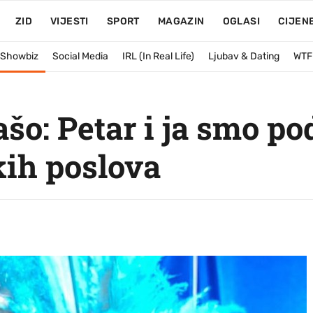
ZID
VIJESTI
SPORT
MAGAZIN
OGLASI
CIJEN
& Showbiz
Social Media
IRL (In Real Life)
Ljubav & Dating
WTF
šo: Petar i ja smo p
kih poslova