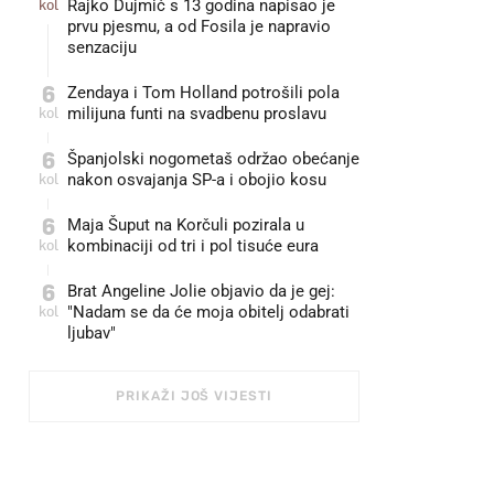
kol
Rajko Dujmić s 13 godina napisao je
prvu pjesmu, a od Fosila je napravio
senzaciju
6
Zendaya i Tom Holland potrošili pola
kol
milijuna funti na svadbenu proslavu
6
Španjolski nogometaš održao obećanje
kol
nakon osvajanja SP-a i obojio kosu
6
Maja Šuput na Korčuli pozirala u
kol
kombinaciji od tri i pol tisuće eura
6
Brat Angeline Jolie objavio da je gej:
kol
"Nadam se da će moja obitelj odabrati
ljubav"
PRIKAŽI JOŠ VIJESTI