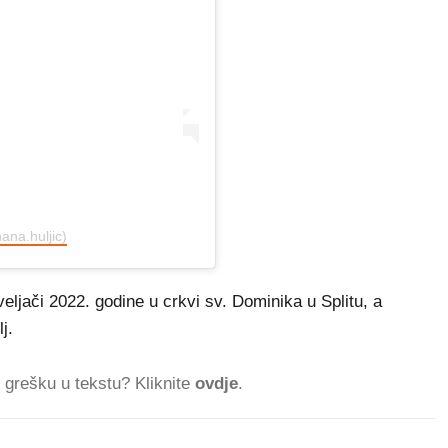
ana.huljic)
eljači 2022. godine u crkvi sv. Dominika u Splitu, a
j.
ti grešku u tekstu? Kliknite
ovdje
.