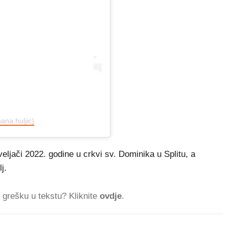
ana.huljic)
eljači 2022. godine u crkvi sv. Dominika u Splitu, a
j.
ti grešku u tekstu? Kliknite
ovdje
.