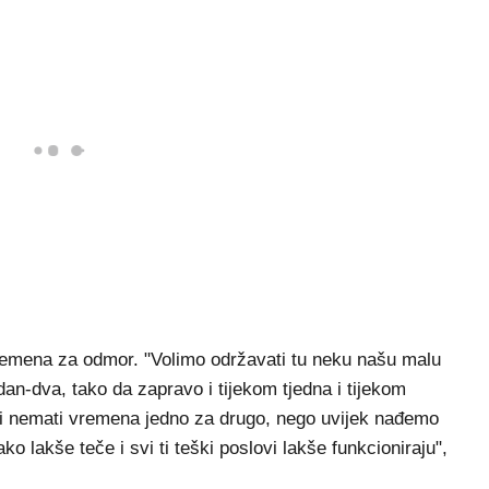
vremena za odmor. "Volimo održavati tu neku našu malu
an-dva, tako da zapravo i tijekom tjedna i tijekom
 i nemati vremena jedno za drugo, nego uvijek nađemo
ko lakše teče i svi ti teški poslovi lakše funkcioniraju",