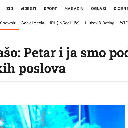
ZID
VIJESTI
SPORT
MAGAZIN
OGLASI
CIJEN
& Showbiz
Social Media
IRL (In Real Life)
Ljubav & Dating
WTF
šo: Petar i ja smo p
kih poslova