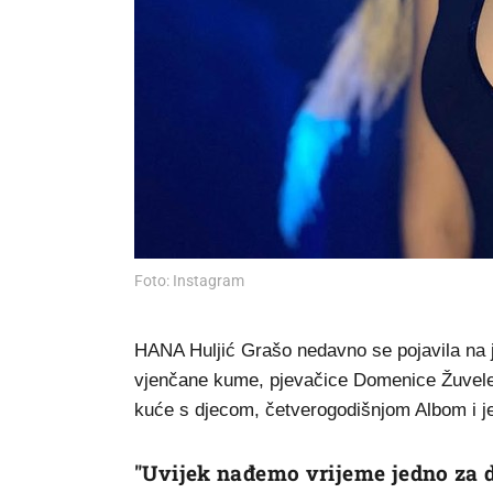
Foto: Instagram
HANA Huljić Grašo nedavno se pojavila na je
vjenčane kume, pjevačice Domenice Žuvele.
kuće s djecom, četverogodišnjom Albom i je
"Uvijek nađemo vrijeme jedno za 