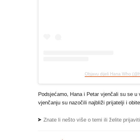
Objavu dijeli Hana Who (@h
Podsjećamo, Hana i Petar vjenčali su se u v
vjenčanju su nazočili najbliži prijatelji i obitel
Znate li nešto više o temi ili želite prijavi