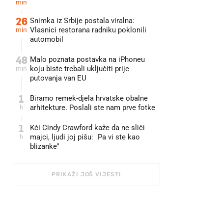
min
26
Snimka iz Srbije postala viralna:
min
Vlasnici restorana radniku poklonili
automobil
48
Malo poznata postavka na iPhoneu
min
koju biste trebali uključiti prije
putovanja van EU
1
Biramo remek-djela hrvatske obalne
h
arhitekture. Poslali ste nam prve fotke
1
Kći Cindy Crawford kaže da ne sliči
h
majci, ljudi joj pišu: "Pa vi ste kao
blizanke"
PRIKAŽI JOŠ VIJESTI