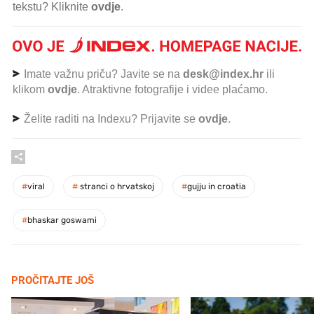
tekstu? Kliknite
ovdje
.
Imate važnu priču? Javite se na
desk@index.hr
ili
klikom
ovdje
. Atraktivne fotografije i videe plaćamo.
Želite raditi na Indexu? Prijavite se
ovdje
.
#
viral
#
stranci o hrvatskoj
#
gujju in croatia
#
bhaskar goswami
PROČITAJTE JOŠ