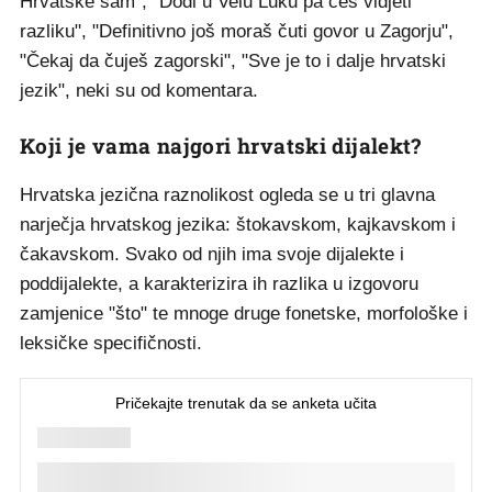
Hrvatske sam", "Dođi u Velu Luku pa ćeš vidjeti
razliku", "Definitivno još moraš čuti govor u Zagorju",
"Čekaj da čuješ zagorski", "Sve je to i dalje hrvatski
jezik", neki su od komentara.
Koji je vama najgori hrvatski dijalekt?
Hrvatska jezična raznolikost ogleda se u tri glavna
narječja hrvatskog jezika: štokavskom, kajkavskom i
čakavskom. Svako od njih ima svoje dijalekte i
poddijalekte, a karakterizira ih razlika u izgovoru
zamjenice "što" te mnoge druge fonetske, morfološke i
leksičke specifičnosti.