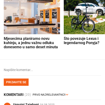
Mjesecima planiramo novu
Što povezuje Lexus i
kuhinju, a jednu važnu odluku
legendarnog Ponyja?
donesemo u samo deset minuta
PRIJAVITE SE
KOMENTARI
(20)
Usputni Zajebant
04.08.2025.