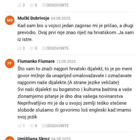
2
0
ODGOVORITE
Mučki Đubrivoje
04.08.2025.
MĐ
Kad sam bio u vojsci jedan zagorac mi je pričao, a drugi
prevodio. Ovaj prvi nije znao riječ na hrvatskom. Ja sam
iz istre.
2
0
ODGOVORITE
Fiumanko Fiumare
12.08.2025.
FF
Što vam to znači najgori hrvatski dijalekt, to je po meni
govor mržnje da unaprijed omalovažavate i označavate
najgorim naše dijalekte.(A strane jezike veličate)
Svi naši dijalekti su bogatstvo i kulturna baština a vaše
zlonamjerno pitanje je dno dna vašega novinarstva
Neprihvatljivo mi je da u svojoj zemlji teško stečene
slobode slušamo ili govorimo loš engleski kad imamo
svoj jezik
1
0
ODGOVORITE
Umišljena Skroz
04.08.2025.