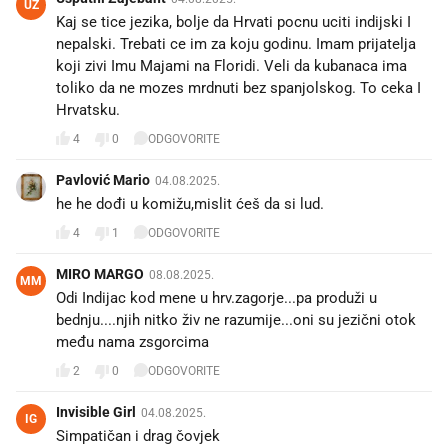
UZ
Kaj se tice jezika, bolje da Hrvati pocnu uciti indijski I
nepalski. Trebati ce im za koju godinu. Imam prijatelja
koji zivi Imu Majami na Floridi. Veli da kubanaca ima
toliko da ne mozes mrdnuti bez spanjolskog. To ceka I
Hrvatsku.
4
0
ODGOVORITE
Pavlović Mario
04.08.2025.
he he dođi u komižu,mislit ćeš da si lud.
4
1
ODGOVORITE
MIRO MARGO
08.08.2025.
MM
Odi Indijac kod mene u hrv.zagorje...pa produži u
bednju....njih nitko živ ne razumije...oni su jezični otok
među nama zsgorcima 😅
2
0
ODGOVORITE
Invisible Girl
04.08.2025.
IG
Simpatičan i drag čovjek 🤗🥰