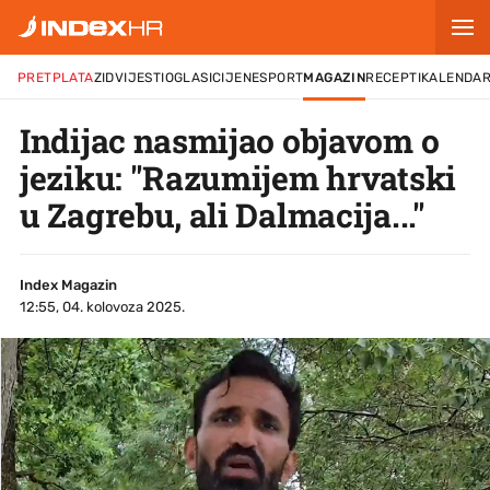
PRETPLATA
ZID
VIJESTI
OGLASI
CIJENE
SPORT
MAGAZIN
RECEPTI
KALENDA
Indijac nasmijao objavom o
jeziku: "Razumijem hrvatski
u Zagrebu, ali Dalmacija..."
Index Magazin
12:55, 04. kolovoza 2025.