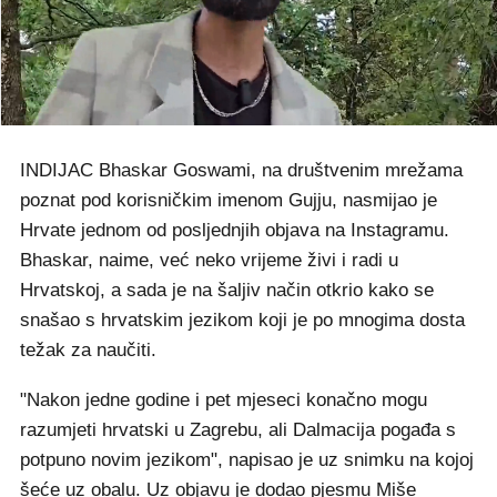
INDIJAC Bhaskar Goswami, na društvenim mrežama
poznat pod korisničkim imenom Gujju, nasmijao je
Hrvate jednom od posljednjih objava na Instagramu.
Bhaskar, naime, već neko vrijeme živi i radi u
Hrvatskoj, a sada je na šaljiv način otkrio kako se
snašao s hrvatskim jezikom koji je po mnogima dosta
težak za naučiti.
"Nakon jedne godine i pet mjeseci konačno mogu
razumjeti hrvatski u Zagrebu, ali Dalmacija pogađa s
potpuno novim jezikom", napisao je uz snimku na kojoj
šeće uz obalu. Uz objavu je dodao pjesmu Miše