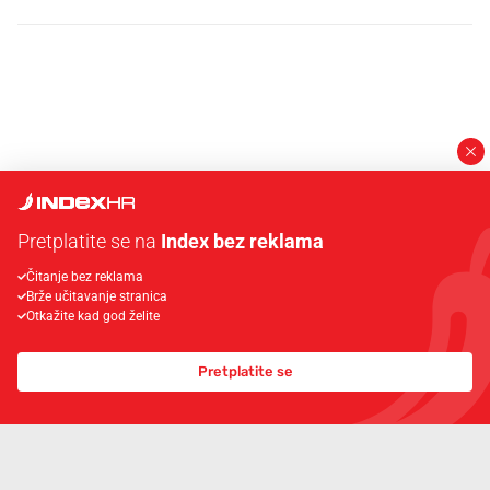
PROČITAJTE JOŠ
Pretplatite se na
Index bez reklama
Čitanje bez reklama
Mjesecima planiramo novu
Što povezuje Lexus i
Brže učitavanje stranica
kuhinju, a jednu važnu odluku
legendarnog Ponyja?
Otkažite kad god želite
donesemo u samo deset minuta
Pretplatite se
NAJNOVIJE
NAJČITANIJE
VEZANO
KALENDAR
Ovo je našim precima bio ideal