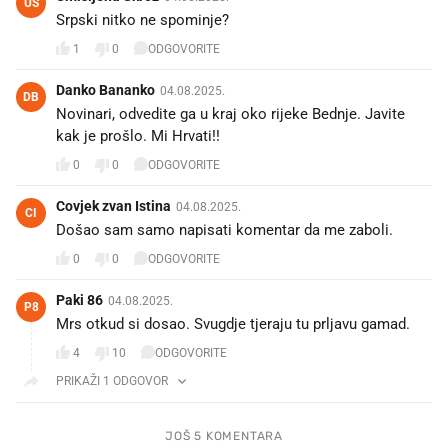
US
Srpski nitko ne spominje?
1
0
ODGOVORITE
Danko Bananko
04.08.2025.
DB
Novinari, odvedite ga u kraj oko rijeke Bednje. Javite
kak je prošlo. Mi Hrvati!!
0
0
ODGOVORITE
Covjek zvan Istina
04.08.2025.
CI
Došao sam samo napisati komentar da me zaboli.
0
0
ODGOVORITE
Paki 86
04.08.2025.
P8
Mrs otkud si dosao. Svugdje tjeraju tu prljavu gamad.
4
10
ODGOVORITE
PRIKAŽI 1 ODGOVOR
JOŠ 5 KOMENTARA