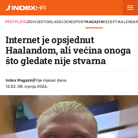
PRETPLATA
ZID
VIJESTI
OGLASI
CIJENE
SPORT
MAGAZIN
RECEPTI
KALENDA
Internet je opsjednut
Haalandom, ali većina onoga
što gledate nije stvarna
Index Magazin
|
Prije mjesec dana
12:52, 08. srpnja 2026.