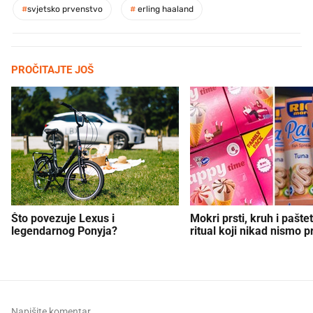
#
svjetsko prvenstvo
#
erling haaland
PROČITAJTE JOŠ
Što povezuje Lexus i
Mokri prsti, kruh i paštet
legendarnog Ponyja?
ritual koji nikad nismo p