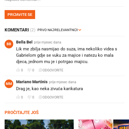
PRIJAVITE SE
KOMENTARI
(2)
Bella Bel
prije mjesec dana
BB
Lik me zbilja nasmijao do suza, ima nekoliko videa s
Gabrielom gdje se vuku za majice i natezu ko mala
djeca, jednom mu je i potrgao majicu.
0
0
ODGOVORITE
Mariano Martinis
prije mjesec dana
MM
Drag je, kao neka zivuća karikatura
0
0
ODGOVORITE
PROČITAJTE JOŠ