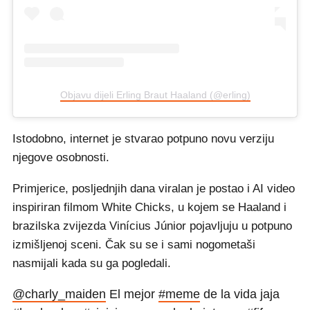
Objavu dijeli Erling Braut Haaland (@erling)
Istodobno, internet je stvarao potpuno novu verziju
njegove osobnosti.
Primjerice, posljednjih dana viralan je postao i AI video
inspiriran filmom White Chicks, u kojem se Haaland i
brazilska zvijezda Vinícius Júnior pojavljuju u potpuno
izmišljenoj sceni. Čak su se i sami nogometaši
nasmijali kada su ga pogledali.
@charly_maiden
El mejor
#meme
de la vida jaja