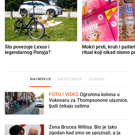
Što povezuje Lexus i
Mokri prsti, kruh i paštet
legendarnog Ponyja?
ritual koji nikad nismo p
NAJNOVIJE
NAJČITANIJE
VEZANO
FOTO I VIDEO
Ogromna kolona u
Vukovaru za Thompsonove ulaznice,
ljudi čekaju satima
Žena Brucea Willisa: Bio je tako
zgodan kad smo se upoznali, a ja