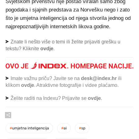
Svjetskom prvenstvu nije postao viralan samo zbog
pogodaka i sjajnih predstava za Norvešku nego i zato
što je umjetna inteligencija od njega stvorila jednog od
najprepoznatljivijih internetskih likova godine.
Znate li nešto više o temi ili želite prijaviti grešku u
tekstu? Kliknite
ovdje
.
Imate važnu priču? Javite se na
desk@index.hr
ili
klikom
ovdje
. Atraktivne fotografije i videe plaćamo.
Želite raditi na Indexu? Prijavite se
ovdje
.
#
umjetna inteligencija
#
ai
#
sp