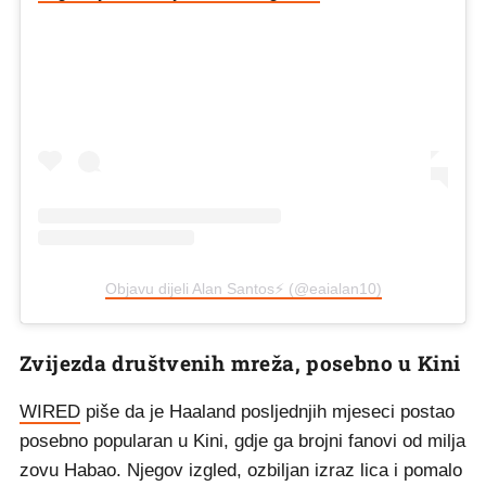
Objavu dijeli Alan Santos⚡️ (@eaialan10)
Zvijezda društvenih mreža, posebno u Kini
WIRED
piše da je Haaland posljednjih mjeseci postao
posebno popularan u Kini, gdje ga brojni fanovi od milja
zovu Habao. Njegov izgled, ozbiljan izraz lica i pomalo