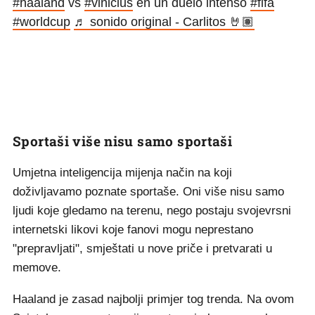
#haaland
vs
#vinicius
en un duelo intenso
#fifa
#worldcup
♬ sonido original - Carlitos 🤘🏽
Sportaši više nisu samo sportaši
Umjetna inteligencija mijenja način na koji
doživljavamo poznate sportaše. Oni više nisu samo
ljudi koje gledamo na terenu, nego postaju svojevrsni
internetski likovi koje fanovi mogu neprestano
"prepravljati", smještati u nove priče i pretvarati u
memove.
Haaland je zasad najbolji primjer tog trenda. Na ovom