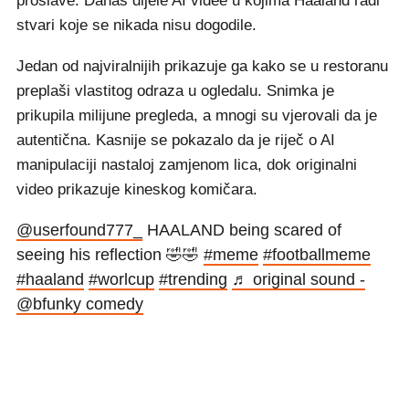
proslave. Danas dijele AI videe u kojima Haaland radi
stvari koje se nikada nisu dogodile.
Jedan od najviralnijih prikazuje ga kako se u restoranu
preplaši vlastitog odraza u ogledalu. Snimka je
prikupila milijune pregleda, a mnogi su vjerovali da je
autentična. Kasnije se pokazalo da je riječ o AI
manipulaciji nastaloj zamjenom lica, dok originalni
video prikazuje kineskog komičara.
@userfound777_
HAALAND being scared of
seeing his reflection 🤣🤣
#meme
#footballmeme
#haaland
#worlcup
#trending
♬ original sound -
@bfunky comedy