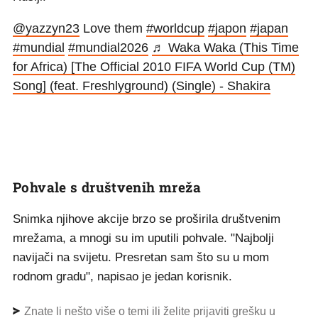
@yazzyn23
Love them
#worldcup
#japon
#japan
#mundial
#mundial2026
♬ Waka Waka (This Time
for Africa) [The Official 2010 FIFA World Cup (TM)
Song] (feat. Freshlyground) (Single) - Shakira
Pohvale s društvenih mreža
Snimka njihove akcije brzo se proširila društvenim
mrežama, a mnogi su im uputili pohvale. "Najbolji
navijači na svijetu. Presretan sam što su u mom
rodnom gradu", napisao je jedan korisnik.
Znate li nešto više o temi ili želite prijaviti grešku u