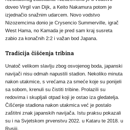
doveo Virgil van Dijk, a Keito Nakamura potom je
izjednačio snažnim udarcem. Novo vodstvo
Nizozemcima donio je Crysencio Summerville, igrač
West Hama, no Kamada je pred sam kraj susreta
zabio za konačnih 2:2 i važan bod Japana.
Tradicija čišćenja tribina
Unatoč velikom slavlju zbog osvojenog boda, japanski
navijači nisu odmah napustili stadion. Nekoliko minuta
nakon utakmice, s vrećama za smeće koje su ponijeli
sa sobom, krenuli su čistiti tribine. Prolazili su
redovima i skupljali otpad koji je ostao iza gledatelja.
Čišćenje stadiona nakon utakmica već je postalo
zaštitni znak japanskih navijača. Istu praksu pokazali
su i na Svjetskom prvenstvu 2022. u Kataru te 2018. u
Rusiji.