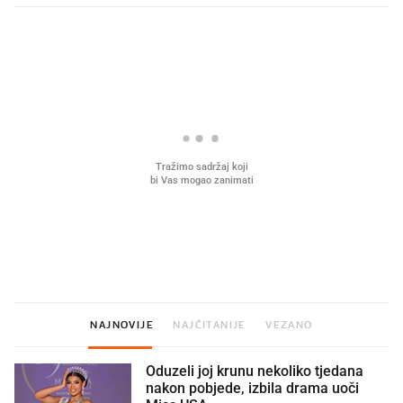
PROČITAJTE JOŠ
Mjesecima planiramo novu
Što povezuje Lexus i
kuhinju, a jednu važnu odluku
legendarnog Ponyja?
donesemo u samo deset minuta
NAJNOVIJE
NAJČITANIJE
VEZANO
Oduzeli joj krunu nekoliko tjedana
nakon pobjede, izbila drama uoči