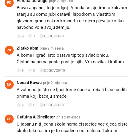
Perdita Durango
prije 2 mjeseca
PD
Bravo Japanci, to je odgoj. A onda se sjetimo u kakvom
stanju su domoljubi ostavili hipodrom u vlastitom
glavnom gradu nakon koncerta u kojem pjevaju koliko
navodno vole svoju zemlju.
9
1
ODGOVORITE
Zlatko Kbm
prije 2 mjeseca
ZK
A bome i igrači isto ostave tip top svlačionicu.
Čistačica nema posla poslije njih. Vrh navika, i kultura.
3
0
ODGOVORITE
Nenad Kovač
prije 2 mjeseca
NK
A žalosno je što se ljudi tome čude a trebali bi se čuditi
onima koji bacaju smeće
2
0
ODGOVORITE
Gefufna & Cincilator
prije 2 mjeseca
GC
U japanu niti jedna skola nema cistacice vec djeca ciste
skolu tako da im je to usadeno od malena. Tako bi