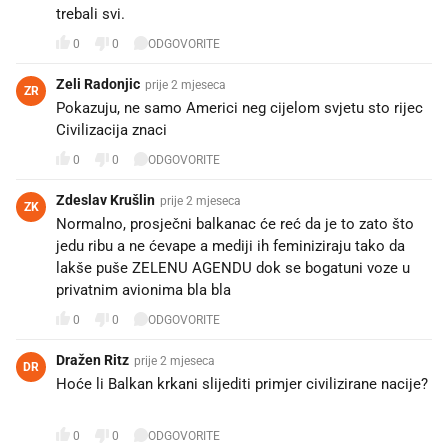
trebali svi.
0
0
ODGOVORITE
Zeli Radonjic
prije 2 mjeseca
ZR
Pokazuju, ne samo Americi neg cijelom svjetu sto rijec
Civilizacija znaci
0
0
ODGOVORITE
Zdeslav Krušlin
prije 2 mjeseca
ZK
Normalno, prosječni balkanac će reć da je to zato što
jedu ribu a ne ćevape a mediji ih feminiziraju tako da
lakše puše ZELENU AGENDU dok se bogatuni voze u
privatnim avionima bla bla
0
0
ODGOVORITE
Dražen Ritz
prije 2 mjeseca
DR
Hoće li Balkan krkani slijediti primjer civilizirane nacije?
🤔
0
0
ODGOVORITE