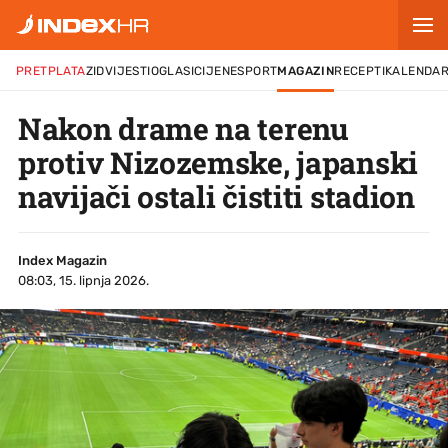
PRETPLATA
ZID
VIJESTI
OGLASI
CIJENE
SPORT
MAGAZIN
RECEPTI
KALENDA
Nakon drame na terenu
protiv Nizozemske, japanski
navijači ostali čistiti stadion
Index Magazin
08:03, 15. lipnja 2026.