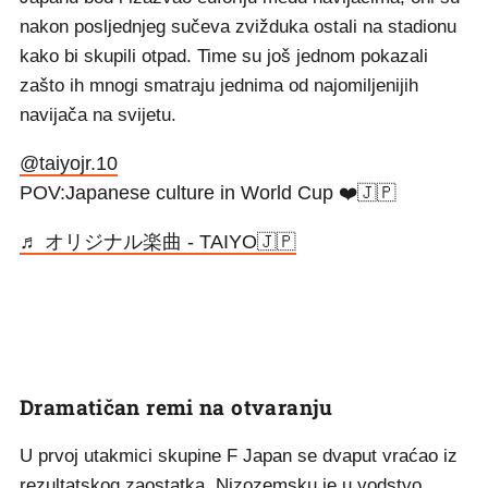
nakon posljednjeg sučeva zvižduka ostali na stadionu
kako bi skupili otpad. Time su još jednom pokazali
zašto ih mnogi smatraju jednima od najomiljenijih
navijača na svijetu.
@taiyojr.10
POV:Japanese culture in World Cup ❤️🇯🇵
♬ オリジナル楽曲 - TAIYO🇯🇵
Dramatičan remi na otvaranju
U prvoj utakmici skupine F Japan se dvaput vraćao iz
rezultatskog zaostatka. Nizozemsku je u vodstvo