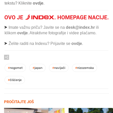
tekstu? Kliknite
ovdje
.
Imate važnu priču? Javite se na
desk@index.hr
ili
klikom
ovdje
. Atraktivne fotografije i videe plaćamo.
Želite raditi na Indexu? Prijavite se
ovdje
.
#
nogomet
#
japan
#
navijači
#
nizozemska
#
čišćenje
PROČITAJTE JOŠ