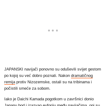
JAPANSKI navijači ponovno su oduševili svijet gestom
po kojoj su već dobro poznati. Nakon
dramatičnog
remija
protiv Nizozemske, ostali su na tribinama i
počistili smeće za sobom.
Iako je Daichi Kamada pogotkom u završnici donio
Japanu bod i izazvao euforiju među navijačima, oni su