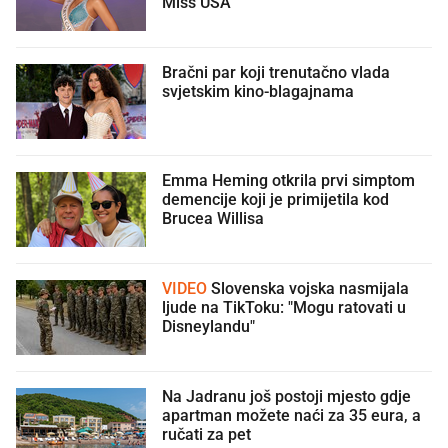
Miss USA
Bračni par koji trenutačno vlada
svjetskim kino-blagajnama
Emma Heming otkrila prvi simptom
demencije koji je primijetila kod
Brucea Willisa
VIDEO
Slovenska vojska nasmijala
ljude na TikToku: "Mogu ratovati u
Disneylandu"
Na Jadranu još postoji mjesto gdje
apartman možete naći za 35 eura, a
ručati za pet