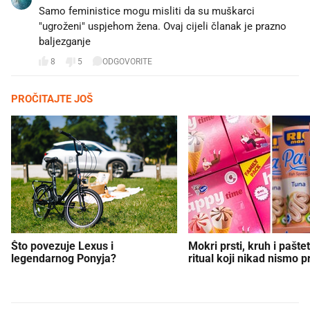
Samo feministice mogu misliti da su muškarci
"ugroženi" uspjehom žena. Ovaj cijeli članak je prazno
baljezganje
8
5
ODGOVORITE
PROČITAJTE JOŠ
Što povezuje Lexus i
Mokri prsti, kruh i paštet
legendarnog Ponyja?
ritual koji nikad nismo p