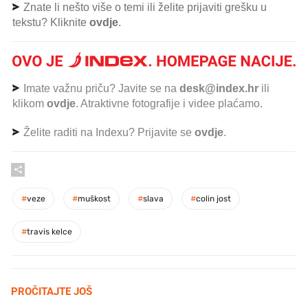
Znate li nešto više o temi ili želite prijaviti grešku u
tekstu? Kliknite
ovdje
.
Imate važnu priču? Javite se na
desk@index.hr
ili
klikom
ovdje
. Atraktivne fotografije i videe plaćamo.
Želite raditi na Indexu? Prijavite se
ovdje
.
#
veze
#
muškost
#
slava
#
colin jost
#
travis kelce
PROČITAJTE JOŠ