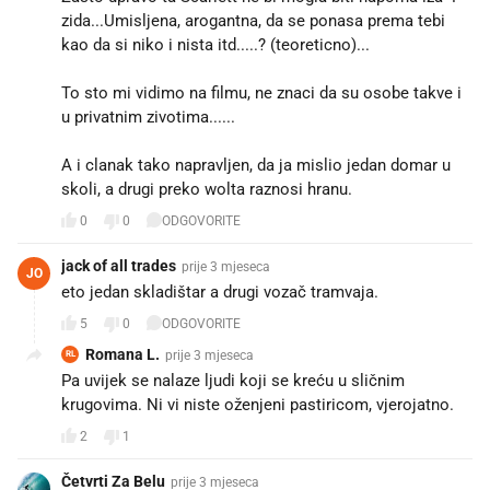
zida...Umisljena, arogantna, da se ponasa prema tebi
kao da si niko i nista itd.....? (teoreticno)...
To sto mi vidimo na filmu, ne znaci da su osobe takve i
u privatnim zivotima......
A i clanak tako napravljen, da ja mislio jedan domar u
skoli, a drugi preko wolta raznosi hranu.
0
0
ODGOVORITE
jack of all trades
prije 3 mjeseca
JO
eto jedan skladištar a drugi vozač tramvaja.
5
0
ODGOVORITE
Romana L.
prije 3 mjeseca
RL
Pa uvijek se nalaze ljudi koji se kreću u sličnim
krugovima. Ni vi niste oženjeni pastiricom, vjerojatno.
2
1
Četvrti Za Belu
prije 3 mjeseca