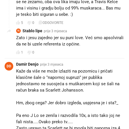
se ne zezamo, oba ova lika imaju love, a Travis Kelce
ima i visinu i gradju bolju od 99% muskaraca... Bas mu
je tesko biti siguran u sebe. :)
5
0
ODGOVORITE
Stablo lipe
prije 3 mjeseca
SL
Zato i jesu zajedno jer su puni love. Već smo apsolvirali
da ne bi uzele referenta iz općine.
1
0
Damir Denjo
prije 3 mjeseca
DD
Kaže da više ne može izlaziti na pozornicu i pričati
klasične šale o "napornoj supruzi" jer publika
jednostavno ne suosjeća s muškarcem koji se šali na
račun braka sa Scarlett Johansson.
Hm, zbog cega? Jer dobro izgleda, uspjesna je i sta?_
Pa eno J Lo se zenila i razvodila 10x, a isto tako joj ne
fali nista.....Ovako preko tv.....
Zasto upravo ta Scarlett ne bi mogla biti naporna iza 4