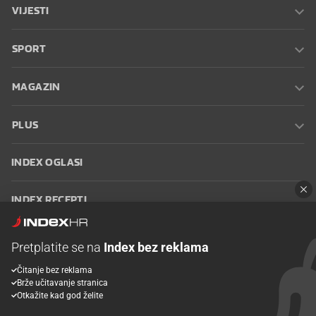
VIJESTI
SPORT
MAGAZIN
PLUS
INDEX OGLASI
INDEX RECEPTI
INFO
Pretplatite se na
Index bez reklama
Čitanje bez reklama
Oglašavanje
Zaposli se na Indexu
Kontakt
Impressum
Uvjeti
Brže učitavanje stranica
korištenja
Postavke kolačića
Otkažite kad god želite