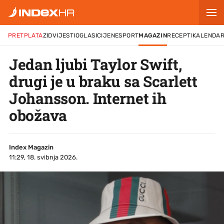
PRETPLATA
ZID
VIJESTI
OGLASI
CIJENE
SPORT
MAGAZIN
RECEPTI
KALENDA
Jedan ljubi Taylor Swift,
drugi je u braku sa Scarlett
Johansson. Internet ih
obožava
Index Magazin
11:29, 18. svibnja 2026.