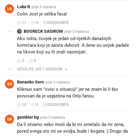
Luka R
prije 3 mjeseca
LR
Colin Jost je velika faca!
11
0
ODGOVORITE
BOORECK SASIROM
prije 3 mjeseca
Ako ništa, čovjek je jedan od rijetkih današnjih
komičara koji je zaista duhovit. A žene su uvijek padale
na likove koji su ih znali nasmijati.
2
0
UČITAJTE JOŠ 1 ODGOVOR
Bananko Sero
prije 3 mjeseca
BS
Kliknuo sam "ovisi o situaciji" jer ne znam bi li bio
ponosan da je uspješna na Only fansu.
10
0
ODGOVORITE
gambler bg
prije 3 mjeseca
GB
Da li stvarno neko misli da bi mi smetalo da mi zena,
pored svega sto mi se svidja, bude i bogata :) Drugo da