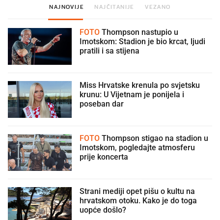
NAJNOVIJE
NAJČITANIJE
VEZANO
FOTO
Thompson nastupio u
Imotskom: Stadion je bio krcat, ljudi
pratili i sa stijena
Miss Hrvatske krenula po svjetsku
krunu: U Vijetnam je ponijela i
poseban dar
FOTO
Thompson stigao na stadion u
Imotskom, pogledajte atmosferu
prije koncerta
Strani mediji opet pišu o kultu na
hrvatskom otoku. Kako je do toga
uopće došlo?