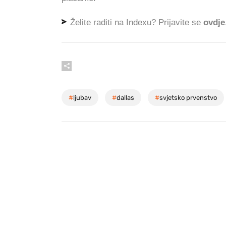
Želite raditi na Indexu? Prijavite se
ovdje
#
ljubav
#
dallas
#
svjetsko prvenstvo