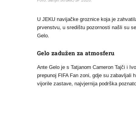
Foto: Sanjin Strukic/SP 2026.
U JEKU navijačke groznice koja je zahvati
prvenstvu, u središtu pozornosti našli su se
Gelo.
Gelo zadužen za atmosferu
Ante Gelo je s Tatjanom Cameron Tajči i Iv
prepunoj FIFA Fan zoni, gdje su zabavljali h
vijorile zastave, najvjernija podrška poznato