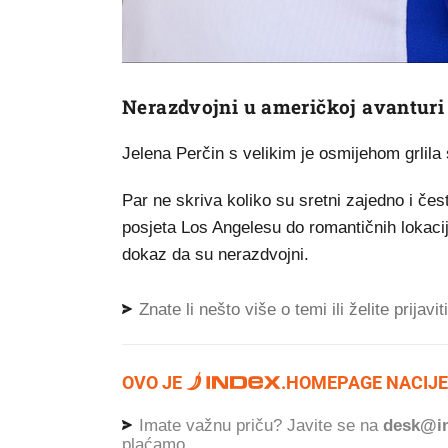
Nerazdvojni u američkoj avanturi
Jelena Perčin s velikim je osmijehom grlila 
Par ne skriva koliko su sretni zajedno i če
posjeta Los Angelesu do romantičnih lokacij
dokaz da su nerazdvojni.
Znate li nešto više o temi ili želite prijavi
OVO JE
.
HOMEPAGE NACIJE
Imate važnu priču? Javite se na
desk@in
plaćamo.