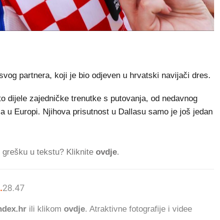
svog partnera, koji je bio odjeven u hrvatski navijači dres.
sto dijele zajedničke trenutke s putovanja, od nedavnog
a u Europi. Njihova prisutnost u Dallasu samo je još jedan
ti grešku u tekstu? Kliknite
ovdje
.
.
28.470
ČITATELJA DANAS.
dex.hr
ili klikom
ovdje
. Atraktivne fotografije i videe