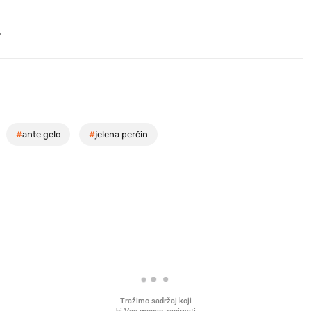
.
#
ante gelo
#
jelena perčin
Tražimo sadržaj koji