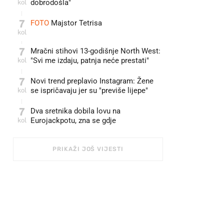
kol
dobrodošla"
7
FOTO
Majstor Tetrisa
kol
7
Mračni stihovi 13-godišnje North West:
kol
"Svi me izdaju, patnja neće prestati"
7
Novi trend preplavio Instagram: Žene
kol
se ispričavaju jer su "previše lijepe"
7
Dva sretnika dobila lovu na
kol
Eurojackpotu, zna se gdje
PRIKAŽI JOŠ VIJESTI