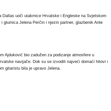
la Dallas uoči utakmice Hrvatske i Engleske na Svjetskom
 i glumica Jelena Perčin i njezin partner, glazbenik Ante
om Ajduković bio zadužen za podizanje atmosfere u
rvatske navijače. Dok su se izvodili najveći domaći hitovi i
m gitaristu bila je upravo Jelena.