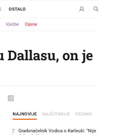
E
OSTALO
Vježbe
Cijene
 Dallasu, on je
NAJNOVIJE
NAJČITANIJE
VEZANO
7
Gradonačelnik Vodica o Karleuši: "Nije