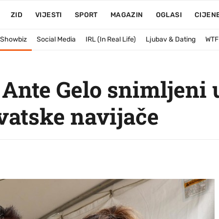
ZID
VIJESTI
SPORT
MAGAZIN
OGLASI
CIJEN
& Showbiz
Social Media
IRL (In Real Life)
Ljubav & Dating
WTF
 Ante Gelo snimljeni u
vatske navijače