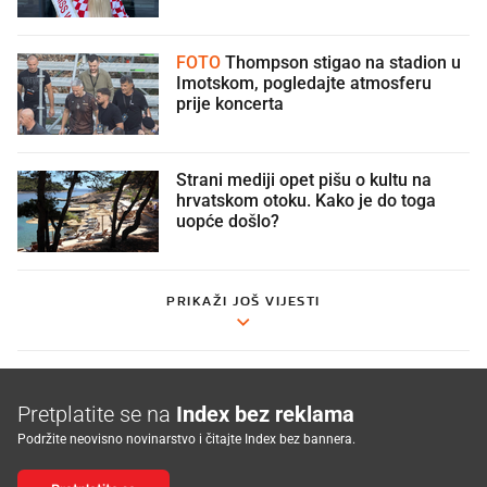
FOTO
Thompson stigao na stadion u
Imotskom, pogledajte atmosferu
prije koncerta
Strani mediji opet pišu o kultu na
hrvatskom otoku. Kako je do toga
uopće došlo?
PRIKAŽI JOŠ VIJESTI
Pretplatite se na
Index bez reklama
Podržite neovisno novinarstvo i čitajte Index bez bannera.