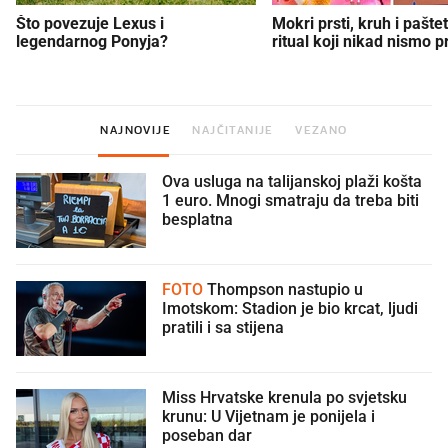
Što povezuje Lexus i
Mokri prsti, kruh i paštet
legendarnog Ponyja?
ritual koji nikad nismo p
NAJNOVIJE
NAJČITANIJE
VEZANO
Ova usluga na talijanskoj plaži košta
1 euro. Mnogi smatraju da treba biti
besplatna
FOTO
Thompson nastupio u
Imotskom: Stadion je bio krcat, ljudi
pratili i sa stijena
Miss Hrvatske krenula po svjetsku
krunu: U Vijetnam je ponijela i
poseban dar