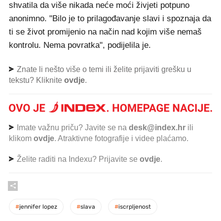
shvatila da više nikada neće moći živjeti potpuno
anonimno. "Bilo je to prilagođavanje slavi i spoznaja da
ti se život promijenio na način nad kojim više nemaš
kontrolu. Nema povratka", podijelila je.
Znate li nešto više o temi ili želite prijaviti grešku u
tekstu? Kliknite
ovdje
.
Imate važnu priču? Javite se na
desk@index.hr
ili
klikom
ovdje
. Atraktivne fotografije i videe plaćamo.
Želite raditi na Indexu? Prijavite se
ovdje
.
#
jennifer lopez
#
slava
#
iscrpljenost