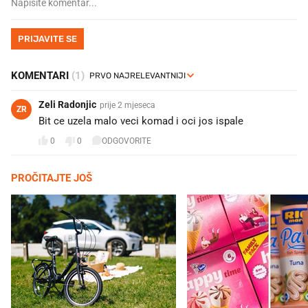
PRIJAVITE SE
KOMENTARI
(1)
Zeli Radonjic
prije 2 mjeseca
ZR
Bit ce uzela malo veci komad i oci jos ispale
0
0
ODGOVORITE
PROČITAJTE JOŠ