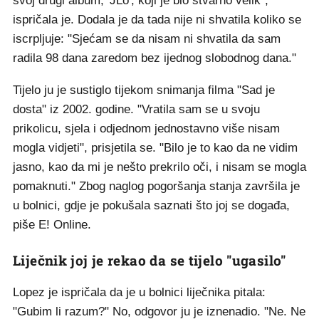
svoj drugi album, 'JLo', koji je bio stvarno velik",
ispričala je. Dodala je da tada nije ni shvatila koliko se
iscrpljuje: "Sjećam se da nisam ni shvatila da sam
radila 98 dana zaredom bez ijednog slobodnog dana."
Tijelo ju je sustiglo tijekom snimanja filma "Sad je
dosta" iz 2002. godine. "Vratila sam se u svoju
prikolicu, sjela i odjednom jednostavno više nisam
mogla vidjeti", prisjetila se. "Bilo je to kao da ne vidim
jasno, kao da mi je nešto prekrilo oči, i nisam se mogla
pomaknuti." Zbog naglog pogoršanja stanja završila je
u bolnici, gdje je pokušala saznati što joj se događa,
piše E! Online.
Liječnik joj je rekao da se tijelo "ugasilo"
Lopez je ispričala da je u bolnici liječnika pitala:
"Gubim li razum?" No, odgovor ju je iznenadio. "Ne. Ne