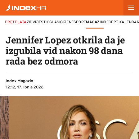
PRETPLATA
ZID
VIJESTI
OGLASI
CIJENE
SPORT
MAGAZIN
RECEPTI
KALENDA
Jennifer Lopez otkrila da je
izgubila vid nakon 98 dana
rada bez odmora
Index Magazin
12:12, 17. lipnja 2026.