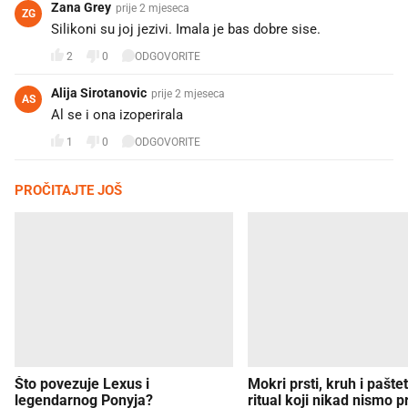
Zana Grey
prije 2 mjeseca
ZG
Silikoni su joj jezivi. Imala je bas dobre sise.
2
0
ODGOVORITE
Alija Sirotanovic
prije 2 mjeseca
AS
Al se i ona izoperirala
1
0
ODGOVORITE
PROČITAJTE JOŠ
Što povezuje Lexus i
Mokri prsti, kruh i paštet
legendarnog Ponyja?
ritual koji nikad nismo p