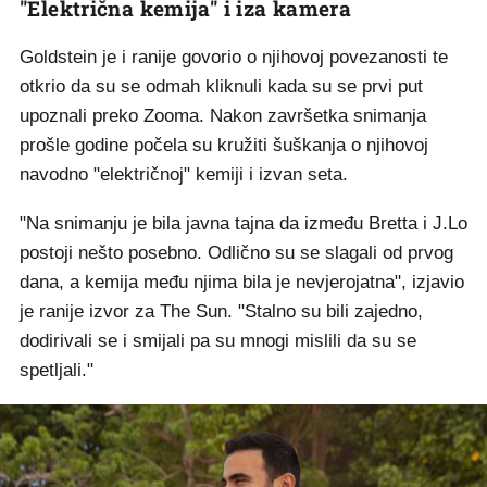
"Električna kemija" i iza kamera
Goldstein je i ranije govorio o njihovoj povezanosti te
otkrio da su se odmah kliknuli kada su se prvi put
upoznali preko Zooma. Nakon završetka snimanja
prošle godine počela su kružiti šuškanja o njihovoj
navodno "električnoj" kemiji i izvan seta.
"Na snimanju je bila javna tajna da između Bretta i J.Lo
postoji nešto posebno. Odlično su se slagali od prvog
dana, a kemija među njima bila je nevjerojatna", izjavio
je ranije izvor za The Sun. "Stalno su bili zajedno,
dodirivali se i smijali pa su mnogi mislili da su se
spetljali."