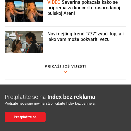
VIDEO
Severina pokazala kako se
priprema za koncert u rasprodanoj
pulskoj Areni
Novi dejting trend "777" zvuči top, ali
lako vam može pokvariti vezu
PRIKAŽI JOŠ VIJESTI
Pretplatite se na
Index bez reklama
Podržite neovisno novinarstvo i čitajte Index bez bannera.
Pretplatite se