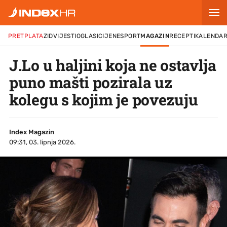
PRETPLATA
ZID
VIJESTI
OGLASI
CIJENE
SPORT
MAGAZIN
RECEPTI
KALENDA
J.Lo u haljini koja ne ostavlja
puno mašti pozirala uz
kolegu s kojim je povezuju
Index Magazin
09:31, 03. lipnja 2026.