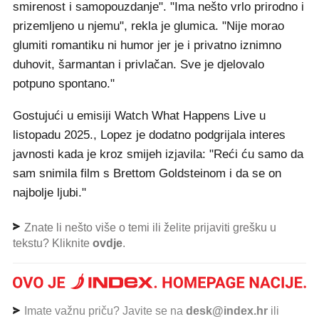
smirenost i samopouzdanje". "Ima nešto vrlo prirodno i
prizemljeno u njemu", rekla je glumica. "Nije morao
glumiti romantiku ni humor jer je i privatno iznimno
duhovit, šarmantan i privlačan. Sve je djelovalo
potpuno spontano."
Gostujući u emisiji Watch What Happens Live u
listopadu 2025., Lopez je dodatno podgrijala interes
javnosti kada je kroz smijeh izjavila: "Reći ću samo da
sam snimila film s Brettom Goldsteinom i da se on
najbolje ljubi."
Znate li nešto više o temi ili želite prijaviti grešku u
tekstu? Kliknite
ovdje
.
Imate važnu priču? Javite se na
desk@index.hr
ili