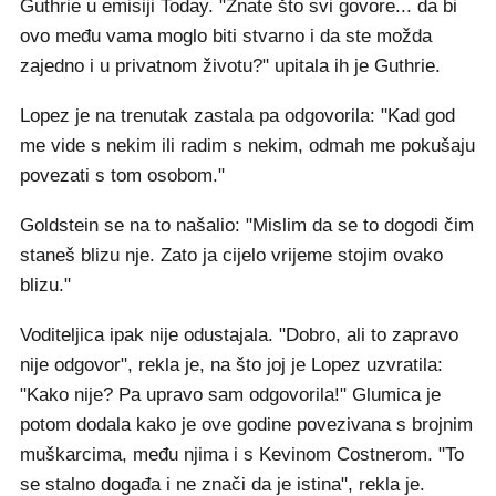
Guthrie u emisiji Today. "Znate što svi govore... da bi
ovo među vama moglo biti stvarno i da ste možda
zajedno i u privatnom životu?" upitala ih je Guthrie.
Lopez je na trenutak zastala pa odgovorila: "Kad god
me vide s nekim ili radim s nekim, odmah me pokušaju
povezati s tom osobom."
Goldstein se na to našalio: "Mislim da se to dogodi čim
staneš blizu nje. Zato ja cijelo vrijeme stojim ovako
blizu."
Voditeljica ipak nije odustajala. "Dobro, ali to zapravo
nije odgovor", rekla je, na što joj je Lopez uzvratila:
"Kako nije? Pa upravo sam odgovorila!" Glumica je
potom dodala kako je ove godine povezivana s brojnim
muškarcima, među njima i s Kevinom Costnerom. "To
se stalno događa i ne znači da je istina", rekla je.