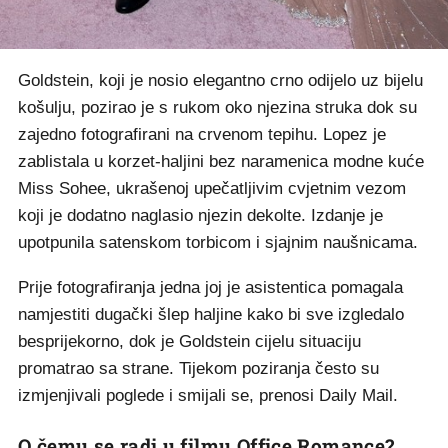
Goldstein, koji je nosio elegantno crno odijelo uz bijelu
košulju, pozirao je s rukom oko njezina struka dok su
zajedno fotografirani na crvenom tepihu. Lopez je
zablistala u korzet-haljini bez naramenica modne kuće
Miss Sohee, ukrašenoj upečatljivim cvjetnim vezom
koji je dodatno naglasio njezin dekolte. Izdanje je
upotpunila satenskom torbicom i sjajnim naušnicama.
Prije fotografiranja jedna joj je asistentica pomagala
namjestiti dugački šlep haljine kako bi sve izgledalo
besprijekorno, dok je Goldstein cijelu situaciju
promatrao sa strane. Tijekom poziranja često su
izmjenjivali poglede i smijali se, prenosi Daily Mail.
O čemu se radi u filmu Office Romance?