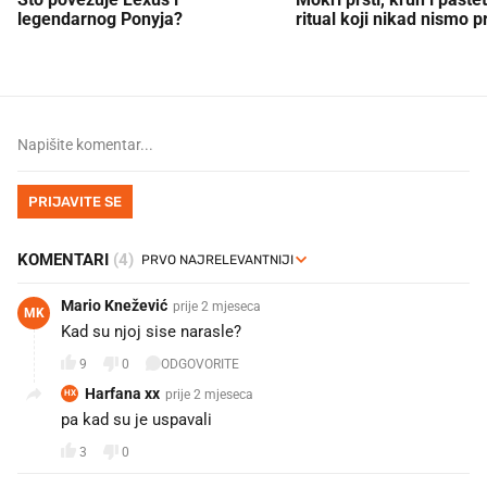
legendarnog Ponyja?
ritual koji nikad nismo p
PRIJAVITE SE
KOMENTARI
(4)
Mario Knežević
prije 2 mjeseca
MK
Kad su njoj sise narasle?
9
0
ODGOVORITE
Harfana xx
prije 2 mjeseca
HX
pa kad su je uspavali
3
0