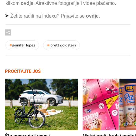
klikom
ovdje
. Atraktivne fotografije i videe plaćamo.
Želite raditi na Indexu? Prijavite se
ovdje
.
#
jennifer lopez
#
brett goldstein
PROČITAJTE JOŠ
Što povezuje Lexus i
Mokri prsti, kruh i paštet