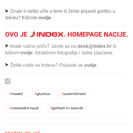
Znate li nešto više o temi ili želite prijaviti grešku u
tekstu? Kliknite
ovdje
.
Imate važnu priču? Javite se na
desk@index.hr
ili
klikom
ovdje
. Atraktivne fotografije i videe plaćamo.
Želite raditi na Indexu? Prijavite se
ovdje
.
#
madež
#
glumica
#
autentičnost
#
cassandra naud
#
gotham tv awards