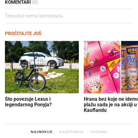
KOMENTARI
(0)
Trenutno nema komentara.
PROČITAJTE JOŠ
Što povezuje Lexus i
Hrana bez koje ne idem
legendarnog Ponyja?
plažu sada je na akciji u
Kauflandu
NAJNOVIJE
NAJČITANIJE
VEZANO