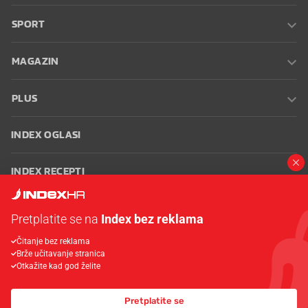
SPORT
MAGAZIN
PLUS
INDEX OGLASI
INDEX RECEPTI
INFO
Pretplatite se na
Index bez reklama
Čitanje bez reklama
Oglašavanje
Zaposli se na Indexu
Kontakt
Impressum
Uvjeti
Brže učitavanje stranica
korištenja
Postavke kolačića
Otkažite kad god želite
Pretplatite se