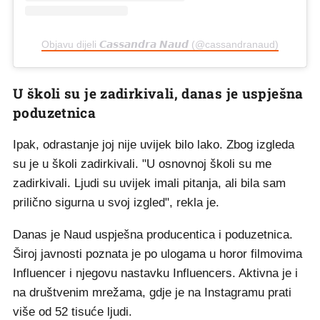
Objavu dijeli 𝘾𝙖𝙨𝙨𝙖𝙣𝙙𝙧𝙖 𝙉𝙖𝙪𝙙 (@cassandranaud)
U školi su je zadirkivali, danas je uspješna
poduzetnica
Ipak, odrastanje joj nije uvijek bilo lako. Zbog izgleda
su je u školi zadirkivali. "U osnovnoj školi su me
zadirkivali. Ljudi su uvijek imali pitanja, ali bila sam
prilično sigurna u svoj izgled", rekla je.
Danas je Naud uspješna producentica i poduzetnica.
Široj javnosti poznata je po ulogama u horor filmovima
Influencer i njegovu nastavku Influencers. Aktivna je i
na društvenim mrežama, gdje je na Instagramu prati
više od 52 tisuće ljudi.