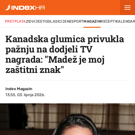
PRETPLATA
ZID
VIJESTI
OGLASI
CIJENE
SPORT
MAGAZIN
RECEPTI
KALENDA
Kanadska glumica privukla
pažnju na dodjeli TV
nagrada: "Madež je moj
zaštitni znak"
Index Magazin
13:55, 03. lipnja 2026.