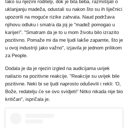
Iako su njezini roditelji, dok je bila beba, razmišljali o
uklanjanju madeža, odustali su nakon što su ih liječnici
upozorili na moguće rizike zahvata. Naud podržava
njihovu odluku i smatra da joj je "madež pomogao u
karijeri". "Smatram da je to u mom životu bilo izrazito
pozitivno. Pomaže mi da me ljudi lakše zapamte, što je
u ovoj industriji jako važno", izjavila je jednom prilikom
za People.
Dodala je da je njezin izgled na audicijama uvijek
nailazio na pozitivne reakcije. "Reakcije su uvijek bile
pozitivne. Neki bi se ljudi naprosto oduševili i rekli: 'O,
Bože, redatelju će se ovo svidjeti!' Nitko nikada nije bio
kritičan", ispričala je.