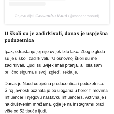
Objavu dijeli 𝘾𝙖𝙨𝙨𝙖𝙣𝙙𝙧𝙖 𝙉𝙖𝙪𝙙 (@cassandranaud)
U školi su je zadirkivali, danas je uspješna
poduzetnica
Ipak, odrastanje joj nije uvijek bilo lako. Zbog izgleda
su je u školi zadirkivali. "U osnovnoj školi su me
zadirkivali. Ljudi su uvijek imali pitanja, ali bila sam
prilično sigurna u svoj izgled", rekla je.
Danas je Naud uspješna producentica i poduzetnica.
Široj javnosti poznata je po ulogama u horor filmovima
Influencer i njegovu nastavku Influencers. Aktivna je i
na društvenim mrežama, gdje je na Instagramu prati
više od 52 tisuće ljudi.