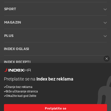
SPORT
MAGAZIN
PLUS
INDEX OGLASI
INDEX RECEPTI
INFO
Pretplatite se na
Index bez reklama
Čitanje bez reklama
Oglašavanje
Zaposli se na Indexu
Kontakt
Impressum
Uvjeti
Brže učitavanje stranica
korištenja
Postavke kolačića
Otkažite kad god želite
Pretplatite se