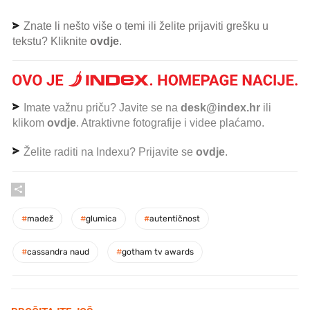
Znate li nešto više o temi ili želite prijaviti grešku u
tekstu? Kliknite
ovdje
.
Imate važnu priču? Javite se na
desk@index.hr
ili
klikom
ovdje
. Atraktivne fotografije i videe plaćamo.
Želite raditi na Indexu? Prijavite se
ovdje
.
#
madež
#
glumica
#
autentičnost
#
cassandra naud
#
gotham tv awards