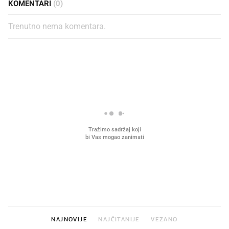
KOMENTARI
(0)
Trenutno nema komentara.
PROČITAJTE JOŠ
Što povezuje Lexus i
Mokri prsti, kruh i paštet
legendarnog Ponyja?
ritual koji nikad nismo p
NAJNOVIJE
NAJČITANIJE
VEZANO