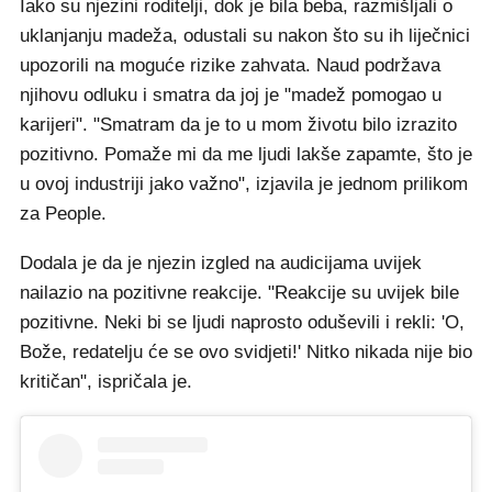
Iako su njezini roditelji, dok je bila beba, razmišljali o
uklanjanju madeža, odustali su nakon što su ih liječnici
upozorili na moguće rizike zahvata. Naud podržava
njihovu odluku i smatra da joj je "madež pomogao u
karijeri". "Smatram da je to u mom životu bilo izrazito
pozitivno. Pomaže mi da me ljudi lakše zapamte, što je
u ovoj industriji jako važno", izjavila je jednom prilikom
za People.
Dodala je da je njezin izgled na audicijama uvijek
nailazio na pozitivne reakcije. "Reakcije su uvijek bile
pozitivne. Neki bi se ljudi naprosto oduševili i rekli: 'O,
Bože, redatelju će se ovo svidjeti!' Nitko nikada nije bio
kritičan", ispričala je.