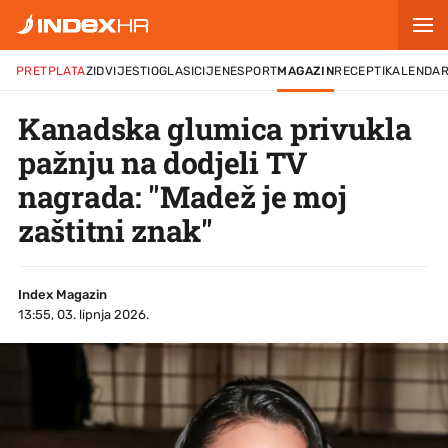
PRETPLATA
ZID
VIJESTI
OGLASI
CIJENE
SPORT
MAGAZIN
RECEPTI
KALENDA
Kanadska glumica privukla
pažnju na dodjeli TV
nagrada: "Madež je moj
zaštitni znak"
Index Magazin
13:55, 03. lipnja 2026.