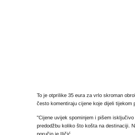
To je otprilike 35 eura za vrlo skroman obrok,
često komentiraju cijene koje dijeli tijekom 
"Cijene uvijek spominjem i pišem isključivo 
predodžbu koliko što košta na destinaciji. Ni
poručio je Iličić.