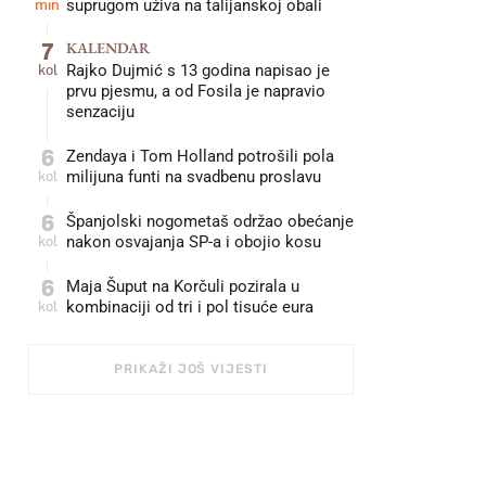
min
suprugom uživa na talijanskoj obali
7
KALENDAR
kol
Rajko Dujmić s 13 godina napisao je
prvu pjesmu, a od Fosila je napravio
senzaciju
6
Zendaya i Tom Holland potrošili pola
kol
milijuna funti na svadbenu proslavu
6
Španjolski nogometaš održao obećanje
kol
nakon osvajanja SP-a i obojio kosu
6
Maja Šuput na Korčuli pozirala u
kol
kombinaciji od tri i pol tisuće eura
PRIKAŽI JOŠ VIJESTI