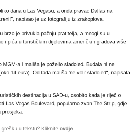
oliko dana u Las Vegasu, a onda pravac Dallas na
ni!", napisao je uz fotografiju iz zrakoplova.
 brzo je privukla pažnju pratitelja, a mnogi su u
ne i pića u turističkim dijelovima američkih gradova više
o MGM-a i mališa je poželio sladoled. Budala ni ne
oko 14 eura). Od tada mališa 'ne voli' sladoled", napisala
urističkih destinacija u SAD-u, osobito kada je riječ o
ati Las Vegas Boulevard, popularno zvan The Strip, gdje
 prosjeka.
ti grešku u tekstu? Kliknite
ovdje
.