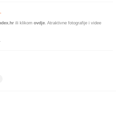
.
284.9
dex.hr
ili klikom
ovdje
. Atraktivne fotografije i videe
.