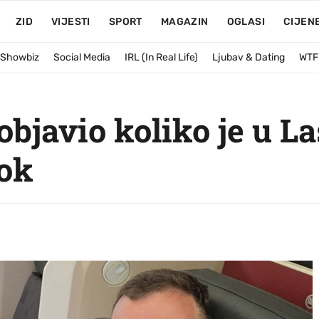
ZID
VIJESTI
SPORT
MAGAZIN
OGLASI
CIJEN
& Showbiz
Social Media
IRL (In Real Life)
Ljubav & Dating
WTF
 objavio koliko je u L
sok