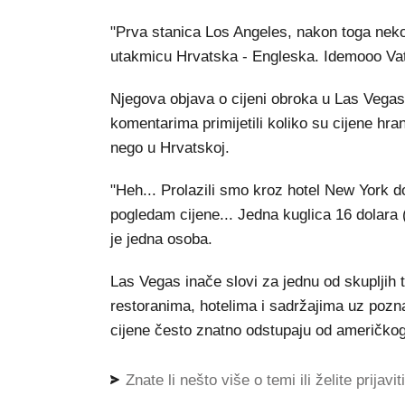
"Prva stanica Los Angeles, nakon toga nek
utakmicu Hrvatska - Engleska. Idemooo Vatre
Njegova objava o cijeni obroka u Las Vegasu
komentarima primijetili koliko su cijene hra
nego u Hrvatskoj.
"Heh... Prolazili smo kroz hotel New York d
pogledam cijene... Jedna kuglica 16 dolara (
je jedna osoba.
Las Vegas inače slovi za jednu od skupljih t
restoranima, hotelima i sadržajima uz pozn
cijene često znatno odstupaju od američkog
Znate li nešto više o temi ili želite prijavi