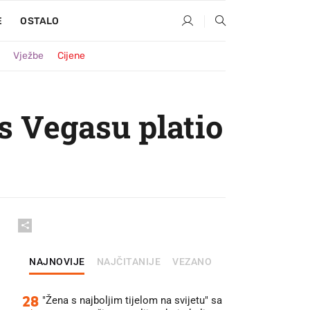
E
OSTALO
Vježbe
Cijene
as Vegasu platio
NAJNOVIJE
NAJČITANIJE
VEZANO
28
"Žena s najboljim tijelom na svijetu" sa