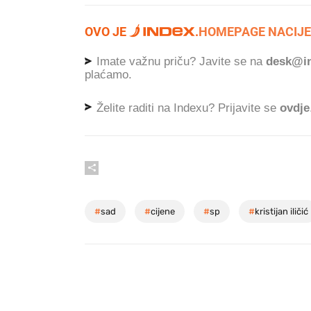
OVO JE
.
HOMEPAGE NACIJE
Imate važnu priču? Javite se na
desk@in
plaćamo.
Želite raditi na Indexu? Prijavite se
ovdje
#
sad
#
cijene
#
sp
#
kristijan iličić