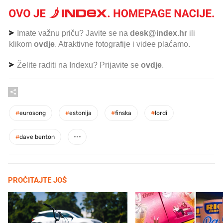
Imate važnu priču? Javite se na
desk@index.hr
ili
klikom
ovdje
. Atraktivne fotografije i videe plaćamo.
Želite raditi na Indexu? Prijavite se
ovdje
.
#
eurosong
#
estonija
#
finska
#
lordi
#
dave benton
PROČITAJTE JOŠ