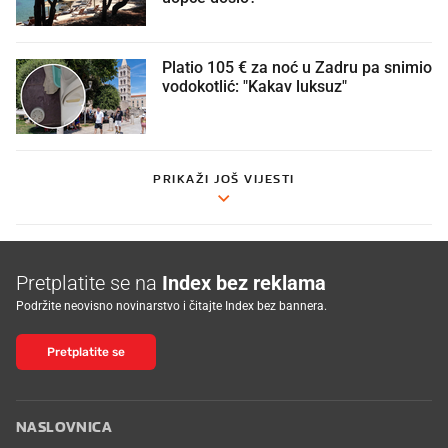
Platio 105 € za noć u Zadru pa snimio
vodokotlić: "Kakav luksuz"
PRIKAŽI JOŠ VIJESTI
Pretplatite se na
Index bez reklama
Podržite neovisno novinarstvo i čitajte Index bez bannera.
Pretplatite se
NASLOVNICA