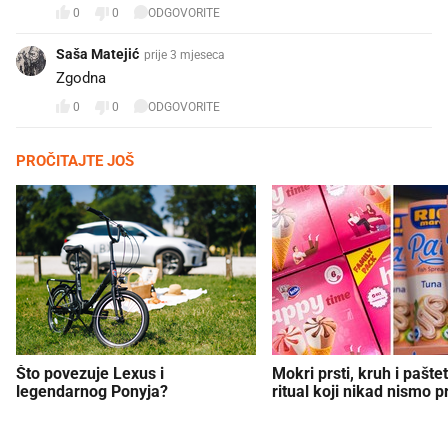
0
0
ODGOVORITE
Saša Matejić
prije 3 mjeseca
Zgodna
0
0
ODGOVORITE
PROČITAJTE JOŠ
Što povezuje Lexus i
Mokri prsti, kruh i paštet
legendarnog Ponyja?
ritual koji nikad nismo p