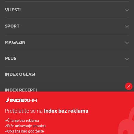
VIJESTI
SPORT
MAGAZIN
PLUS
INDEX OGLASI
INDEX RECEPTI
INFO
Pretplatite se na
Index bez reklama
Čitanje bez reklama
Oglašavanje
Zaposli se na Indexu
Kontakt
Impressum
Uvjeti
Brže učitavanje stranica
korištenja
Postavke kolačića
Otkažite kad god želite