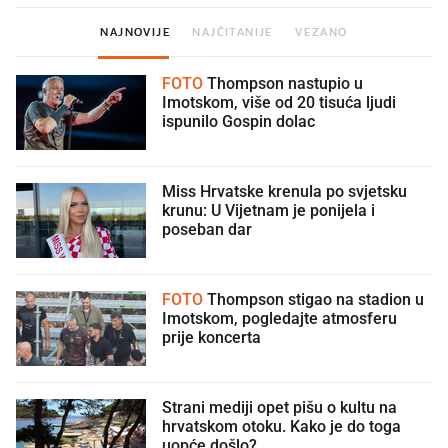
NAJNOVIJE
NAJČITANIJE
VEZANO
FOTO
Thompson nastupio u
Imotskom, više od 20 tisuća ljudi
ispunilo Gospin dolac
Miss Hrvatske krenula po svjetsku
krunu: U Vijetnam je ponijela i
poseban dar
FOTO
Thompson stigao na stadion u
Imotskom, pogledajte atmosferu
prije koncerta
Strani mediji opet pišu o kultu na
hrvatskom otoku. Kako je do toga
uopće došlo?