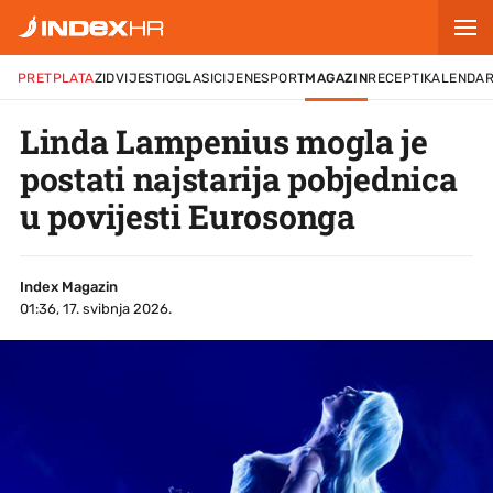
PRETPLATA
ZID
VIJESTI
OGLASI
CIJENE
SPORT
MAGAZIN
RECEPTI
KALENDA
Linda Lampenius mogla je
postati najstarija pobjednica
u povijesti Eurosonga
Index Magazin
01:36, 17. svibnja 2026.