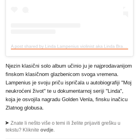
A post shared by Linda Lampenius violinist aka Linda Brava (@lindalampeniusofficial)
Njezin klasični solo album učinio ju je najprodavanijom
finskom klasičnom glazbenicom svoga vremena.
Lampenius je svoju priču ispričala u autobiografiji "Moj
neukroćeni život" te u dokumentarnoj seriji "Linda",
koja je osvojila nagradu Golden Venla, finsku inačicu
Zlatnog globusa.
Znate li nešto više o temi ili želite prijaviti grešku u
tekstu? Kliknite
ovdje
.