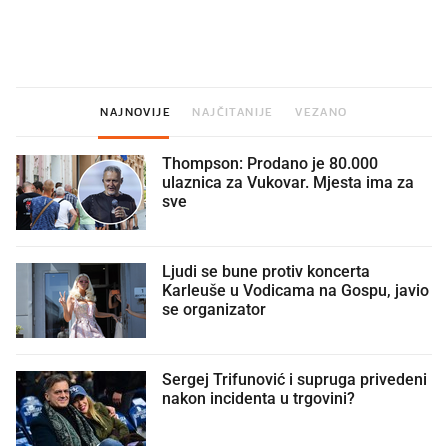
Što povezuje Lexus i
Mokri prsti, kruh i paštet
legendarnog Ponyja?
ritual koji nikad nismo p
NAJNOVIJE
NAJČITANIJE
VEZANO
Thompson: Prodano je 80.000
ulaznica za Vukovar. Mjesta ima za
sve
Ljudi se bune protiv koncerta
Karleuše u Vodicama na Gospu, javio
se organizator
Sergej Trifunović i supruga privedeni
nakon incidenta u trgovini?