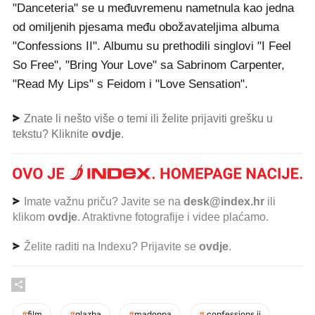
"Danceteria" se u međuvremenu nametnula kao jedna
od omiljenih pjesama među obožavateljima albuma
"Confessions II". Albumu su prethodili singlovi "I Feel
So Free", "Bring Your Love" sa Sabrinom Carpenter,
"Read My Lips" s Feidom i "Love Sensation".
Znate li nešto više o temi ili želite prijaviti grešku u
tekstu? Kliknite
ovdje
.
Imate važnu priču? Javite se na
desk@index.hr
ili
klikom
ovdje
. Atraktivne fotografije i videe plaćamo.
Želite raditi na Indexu? Prijavite se
ovdje
.
#
film
#
glazba
#
madonna
#
confessions ii