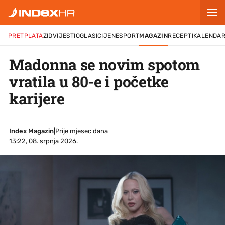
PRETPLATA
ZID
VIJESTI
OGLASI
CIJENE
SPORT
MAGAZIN
RECEPTI
KALENDA
Madonna se novim spotom
vratila u 80-e i početke
karijere
Index Magazin
|
Prije mjesec dana
13:22, 08. srpnja 2026.