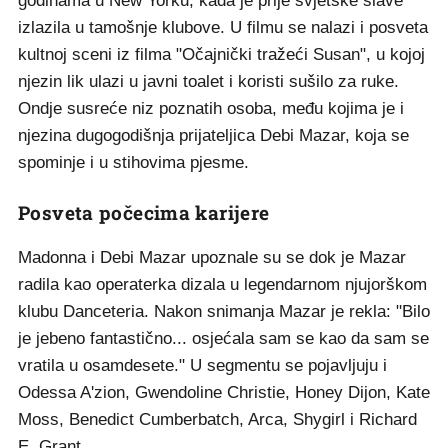
godinama u New Yorku, kada je prije svjetske slave
izlazila u tamošnje klubove. U filmu se nalazi i posveta
kultnoj sceni iz filma "Očajnički tražeći Susan", u kojoj
njezin lik ulazi u javni toalet i koristi sušilo za ruke.
Ondje susreće niz poznatih osoba, među kojima je i
njezina dugogodišnja prijateljica Debi Mazar, koja se
spominje i u stihovima pjesme.
Posveta počecima karijere
Madonna i Debi Mazar upoznale su se dok je Mazar
radila kao operaterka dizala u legendarnom njujorškom
klubu Danceteria. Nakon snimanja Mazar je rekla: "Bilo
je jebeno fantastično... osjećala sam se kao da sam se
vratila u osamdesete." U segmentu se pojavljuju i
Odessa A'zion, Gwendoline Christie, Honey Dijon, Kate
Moss, Benedict Cumberbatch, Arca, Shygirl i Richard
E. Grant.