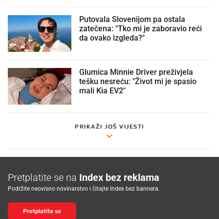
Putovala Slovenijom pa ostala
zatečena: "Tko mi je zaboravio reći
da ovako izgleda?"
Glumica Minnie Driver preživjela
tešku nesreću: "Život mi je spasio
mali Kia EV2"
PRIKAŽI JOŠ VIJESTI
Pretplatite se na
Index bez reklama
Podržite neovisno novinarstvo i čitajte Index bez bannera.
Pretplatite se