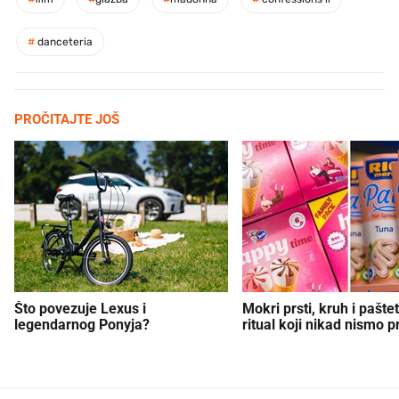
#
danceteria
PROČITAJTE JOŠ
Što povezuje Lexus i
Mokri prsti, kruh i paštet
legendarnog Ponyja?
ritual koji nikad nismo p