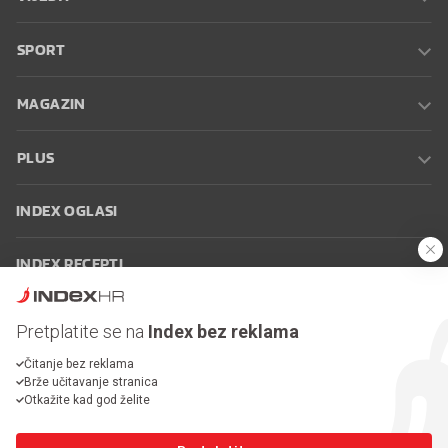
SPORT
MAGAZIN
PLUS
INDEX OGLASI
INDEX RECEPTI
INFO
Pretplatite se na
Index bez reklama
Čitanje bez reklama
Oglašavanje
Zaposli se na Indexu
Kontakt
Impressum
Uvjeti
Brže učitavanje stranica
korištenja
Postavke kolačića
Otkažite kad god želite