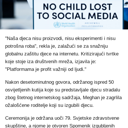
"Naša djeca nisu proizvodi, nisu eksperimenti i nisu
potrošna roba", rekla je, zalažući se za snažniju
globalnu zaštitu djece na internetu. Kritizirajući tvrtke
koje stoje iza društvenih mreža, izjavila je:
"Platformama je profit važniji od ljudi."
Nakon desetominutnog govora, održanog ispred 50
osvijetljenih kutija koje su predstavljale djecu stradalu
zbog štetnog internetskog sadržaja, Meghan je zagrlila
ožalošćene roditelje koji su izgubili djecu.
Ceremonija je održana uoči 79. Svjetske zdravstvene
skupštine, a njome je otvoren Spomenik izgubljenih