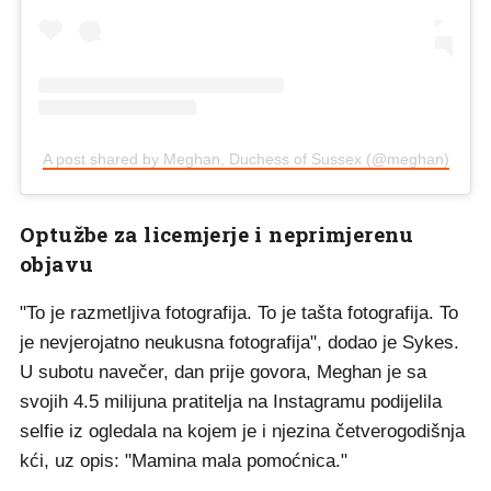
A post shared by Meghan, Duchess of Sussex (@meghan)
Optužbe za licemjerje i neprimjerenu
objavu
"To je razmetljiva fotografija. To je tašta fotografija. To
je nevjerojatno neukusna fotografija", dodao je Sykes.
U subotu navečer, dan prije govora, Meghan je sa
svojih 4.5 milijuna pratitelja na Instagramu podijelila
selfie iz ogledala na kojem je i njezina četverogodišnja
kći, uz opis: "Mamina mala pomoćnica."