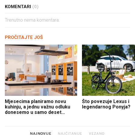
KOMENTARI
(0)
Trenutno nema komentara.
PROČITAJTE JOŠ
Mjesecima planiramo novu
Što povezuje Lexus i
kuhinju, a jednu važnu odluku
legendarnog Ponyja?
donesemo u samo deset
minuta
NAJNOVIJE
NAJČITANIJE
VEZANO