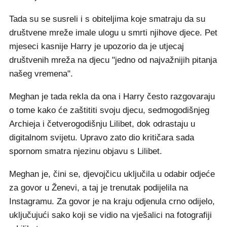
Tada su se susreli i s obiteljima koje smatraju da su
društvene mreže imale ulogu u smrti njihove djece. Pet
mjeseci kasnije Harry je upozorio da je utjecaj
društvenih mreža na djecu "jedno od najvažnijih pitanja
našeg vremena".
Meghan je tada rekla da ona i Harry često razgovaraju
o tome kako će zaštititi svoju djecu, sedmogodišnjeg
Archieja i četverogodišnju Lilibet, dok odrastaju u
digitalnom svijetu. Upravo zato dio kritičara sada
spornom smatra njezinu objavu s Lilibet.
Meghan je, čini se, djevojčicu uključila u odabir odjeće
za govor u Ženevi, a taj je trenutak podijelila na
Instagramu. Za govor je na kraju odjenula crno odijelo,
uključujući sako koji se vidio na vješalici na fotografiji