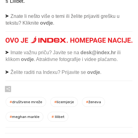
s Lilibet.
Znate li nešto više o temi ili želite prijaviti grešku u
tekstu? Kliknite
ovdje
.
Imate važnu priču? Javite se na
desk@index.hr
ili
klikom
ovdje
. Atraktivne fotografije i videe plaćamo.
Želite raditi na Indexu? Prijavite se
ovdje
.
#
društvene mreže
#
licemjerje
#
ženeva
#
meghan markle
#
lilibet