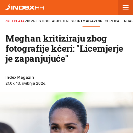
PRETPLATA
ZID
VIJESTI
OGLASI
CIJENE
SPORT
MAGAZIN
RECEPTI
KALENDA
Meghan kritiziraju zbog
fotografije kćeri: "Licemjerje
je zapanjujuće"
Index Magazin
21:07, 18. svibnja 2026.