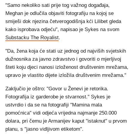
"Samo nekoliko sati prije tog važnog događaja,
Meghan je odlučila objaviti fotografiju na kojoj se
smiješi dok njezina četverogodišnja kći Lilibet gleda
kako isprobava odjeću", napisao je Sykes na svom
Substacku The Royalist
.
"Da, žena koja će stati uz jednog od najviših svjetskih
dužnosnika za javno zdravstvo i govoriti o mjerljivoj
šteti koju djeci nanosi izloženost društvenim mrežama,
upravo je vlastito dijete izložila društvenim mrežama."
Zaključio je oštro: "Govor u Ženevi je retorika.
Fotografija iz garderobe je stvarnost." Sykes je
ustvrdio i da se na fotografiji "Mamina mala
pomoćnica" vidi odjeća vrijedna najmanje 250.000
dolara, pri čemu je Armanijev kaput "istaknut" u prvom
planu, s "jasno vidljivom etiketom".