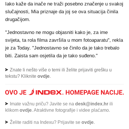
Iako kaže da inače ne traži posebno značenje u svakoj
slučajnosti, Mia priznaje da joj se ova situacija činila
drugačijom.
"Jednostavno ne mogu objasniti kako je, za ime
svijeta, ta rola filma završila u mom fotoaparatu", rekla
je za Today. "Jednostavno se činilo da je tako trebalo
biti. Zaista sam osjetila da je tako suđeno."
Znate li nešto više o temi ili želite prijaviti grešku u
tekstu? Kliknite
ovdje
.
Imate važnu priču? Javite se na
desk@index.hr
ili
klikom
ovdje
. Atraktivne fotografije i videe plaćamo.
Želite raditi na Indexu? Prijavite se
ovdje
.