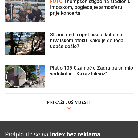
FOTO
Thompson stigao na stadion u
Imotskom, pogledajte atmosferu
prije koncerta
Strani mediji opet pišu o kultu na
hrvatskom otoku. Kako je do toga
uopće došlo?
Platio 105 € za noć u Zadru pa snimio
vodokotlić: "Kakav luksuz"
PRIKAŽI JOŠ VIJESTI
Pretplatite se na
Index bez reklama