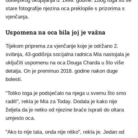
obiteljskog okupljanja iz 1999. godine. Zbog toga su se
stare fotografije njezina oca preklopile s prizorima s
vjenčanja.
Uspomena na oca bila joj je važna
Tijekom priprema za vjenčanje koje je održano 2.
svibnja, 43-godišnja socijalna radnica Mia nastojala je
uključiti uspomenu na oca Douga Charda u što više
detalja. On je preminuo 2018. godine nakon duge
bolesti.
"Toliko toga je podsjećalo na njega u svemu što smo
radili", rekla je Mia za Today. Dodala je kako nije
željela da je netko od njezine braće isprati do oltara
umjesto oca.
"Ako to nije tata, onda nije nitko", rekla je. Jedan od