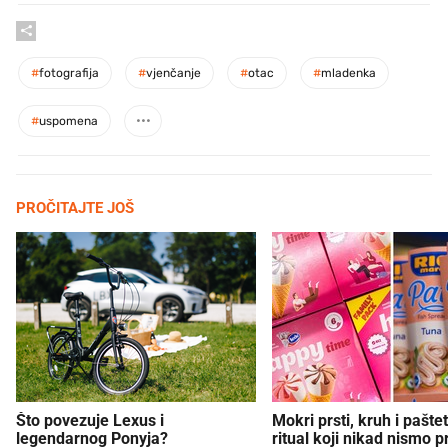
#
fotografija
#
vjenčanje
#
otac
#
mladenka
#
uspomena
PROČITAJTE JOŠ
Što povezuje Lexus i
Mokri prsti, kruh i paštet
legendarnog Ponyja?
ritual koji nikad nismo p