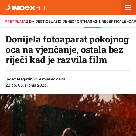
PRETPLATA
ZID
VIJESTI
OGLASI
CIJENE
SPORT
MAGAZIN
RECEPTI
KALENDA
Donijela fotoaparat pokojnog
oca na vjenčanje, ostala bez
riječi kad je razvila film
Index Magazin
|
Prije mjesec dana
22:36, 08. srpnja 2026.