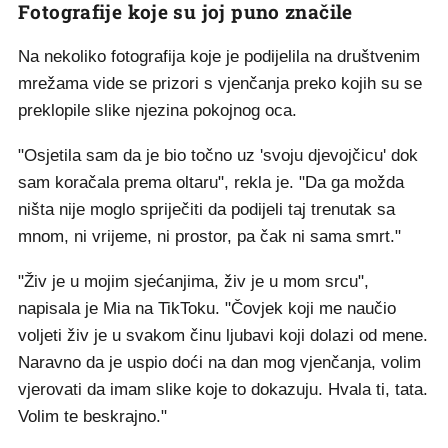
Fotografije koje su joj puno značile
Na nekoliko fotografija koje je podijelila na društvenim
mrežama vide se prizori s vjenčanja preko kojih su se
preklopile slike njezina pokojnog oca.
"Osjetila sam da je bio točno uz 'svoju djevojčicu' dok
sam koračala prema oltaru", rekla je. "Da ga možda
ništa nije moglo spriječiti da podijeli taj trenutak sa
mnom, ni vrijeme, ni prostor, pa čak ni sama smrt."
"Živ je u mojim sjećanjima, živ je u mom srcu",
napisala je Mia na TikToku. "Čovjek koji me naučio
voljeti živ je u svakom činu ljubavi koji dolazi od mene.
Naravno da je uspio doći na dan mog vjenčanja, volim
vjerovati da imam slike koje to dokazuju. Hvala ti, tata.
Volim te beskrajno."