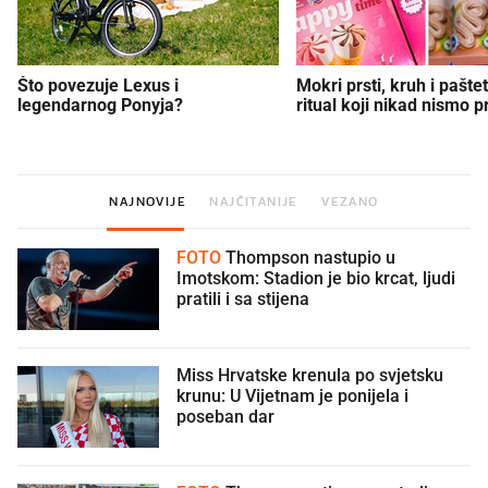
Što povezuje Lexus i
Mokri prsti, kruh i paštet
legendarnog Ponyja?
ritual koji nikad nismo p
NAJNOVIJE
NAJČITANIJE
VEZANO
FOTO
Thompson nastupio u
Imotskom: Stadion je bio krcat, ljudi
pratili i sa stijena
Miss Hrvatske krenula po svjetsku
krunu: U Vijetnam je ponijela i
poseban dar