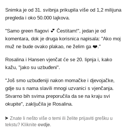
Snimka je od 31. svibnja prikupila više od 1,2 milijuna
pregleda i oko 50.000 lajkova.
"Samo green flagovi 💕 Čestitam!", jedan je od
komentara, dok je druga korisnica napisala: "Ako moj
muž ne bude ovako plakao, ne želim ga ❤️."
Rosalina i Hansen vjenčat će se 20. lipnja i, kako
kažu, "jako su uzbuđeni".
"Još smo uzbuđeniji nakon momačke i djevojačke,
gdje su s nama slavili mnogi uzvanici s vjenčanja.
Stvarno bih svima preporučila da se na kraju svi
okupite", zaključila je Rosalina.
Znate li nešto više o temi ili želite prijaviti grešku u
tekstu? Kliknite
ovdje
.