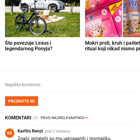
Što povezuje Lexus i
Mokri prsti, kruh i paštet
legendarnog Ponyja?
ritual koji nikad nismo p
PRIJAVITE SE
KOMENTARI
(4)
Karlito Renzi
prije 2 mjeseca
KR
Znači, prijatelji su mu upropastili i momačku.