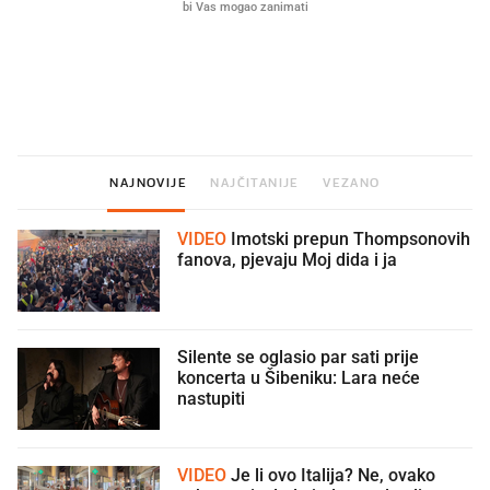
Što povezuje Lexus i
Mokri prsti, kruh i paštet
legendarnog Ponyja?
ritual koji nikad nismo p
NAJNOVIJE
NAJČITANIJE
VEZANO
VIDEO
Imotski prepun Thompsonovih
fanova, pjevaju Moj dida i ja
Silente se oglasio par sati prije
koncerta u Šibeniku: Lara neće
nastupiti
VIDEO
Je li ovo Italija? Ne, ovako