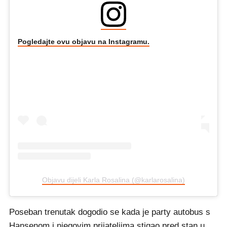
Pogledajte ovu objavu na Instagramu.
Objavu dijeli Karla Rosalina (@karlarosalina)
Poseban trenutak dogodio se kada je party autobus s
Hansenom i njegovim prijateljima stigao pred stan u