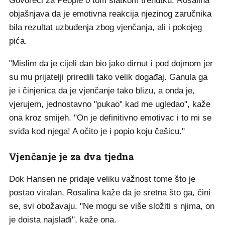
Govoreći za People o tom slatkom trenutku, Rosalina
objašnjava da je emotivna reakcija njezinog zaručnika
bila rezultat uzbuđenja zbog vjenčanja, ali i pokojeg
pića.
"Mislim da je cijeli dan bio jako dirnut i pod dojmom jer
su mu prijatelji priredili tako velik događaj. Ganula ga
je i činjenica da je vjenčanje tako blizu, a onda je,
vjerujem, jednostavno "pukao" kad me ugledao", kaže
ona kroz smijeh. "On je definitivno emotivac i to mi se
sviđa kod njega! A očito je i popio koju čašicu."
Vjenčanje je za dva tjedna
Dok Hansen ne pridaje veliku važnost tome što je
postao viralan, Rosalina kaže da je sretna što ga, čini
se, svi obožavaju. "Ne mogu se više složiti s njima, on
je doista najslađi", kaže ona.