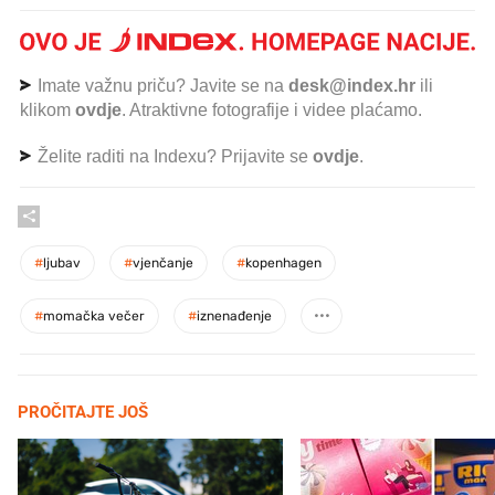
Imate važnu priču? Javite se na
desk@index.hr
ili
klikom
ovdje
. Atraktivne fotografije i videe plaćamo.
Želite raditi na Indexu? Prijavite se
ovdje
.
#
ljubav
#
vjenčanje
#
kopenhagen
#
momačka večer
#
iznenađenje
PROČITAJTE JOŠ