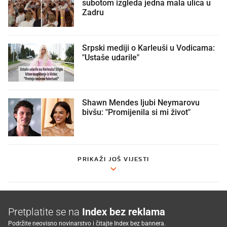
subotom izgleda jedna mala ulica u
Zadru
Srpski mediji o Karleuši u Vodicama:
"Ustaše udarile"
Shawn Mendes ljubi Neymarovu
bivšu: "Promijenila si mi život"
PRIKAŽI JOŠ VIJESTI
Pretplatite se na
Index bez reklama
Podržite neovisno novinarstvo i čitajte Index bez bannera.