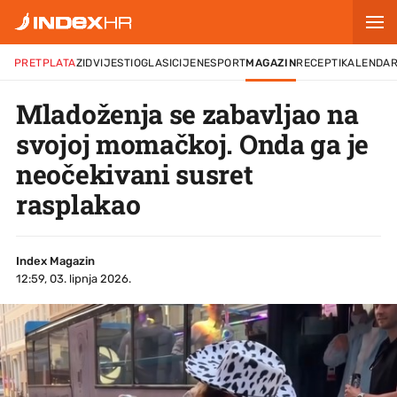
PRETPLATA
ZID
VIJESTI
OGLASI
CIJENE
SPORT
MAGAZIN
RECEPTI
KALENDA
Mladoženja se zabavljao na
svojoj momačkoj. Onda ga je
neočekivani susret
rasplakao
Index Magazin
12:59, 03. lipnja 2026.