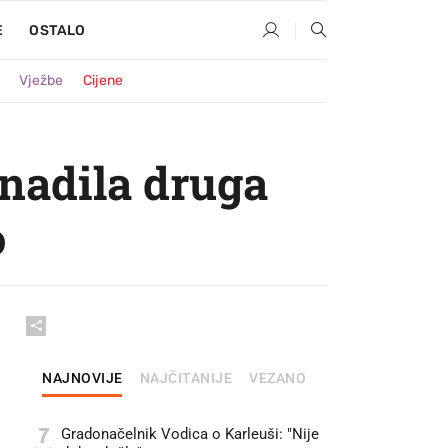
E
OSTALO
Vježbe
Cijene
nadila druga
o
NAJNOVIJE
NAJČITANIJE
VEZANO
7
Gradonačelnik Vodica o Karleuši: "Nije