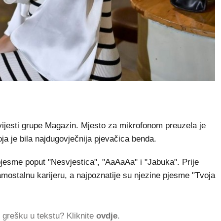
ijesti grupe Magazin. Mjesto za mikrofonom preuzela je
a je bila najdugovječnija pjevačica benda.
pjesme poput "Nesvjestica", "AaAaAa" i "Jabuka". Prije
mostalnu karijeru, a najpoznatije su njezine pjesme "Tvoja
ti grešku u tekstu? Kliknite
ovdje
.