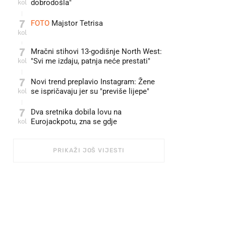
kol
dobrodošla"
7
FOTO
Majstor Tetrisa
kol
7
Mračni stihovi 13-godišnje North West:
kol
"Svi me izdaju, patnja neće prestati"
7
Novi trend preplavio Instagram: Žene
kol
se ispričavaju jer su "previše lijepe"
7
Dva sretnika dobila lovu na
kol
Eurojackpotu, zna se gdje
PRIKAŽI JOŠ VIJESTI