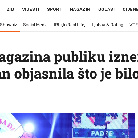
ZID
VIJESTI
SPORT
MAGAZIN
OGLASI
CIJEN
& Showbiz
Social Media
IRL (In Real Life)
Ljubav & Dating
WTF
gazina publiku izne
n objasnila što je bil