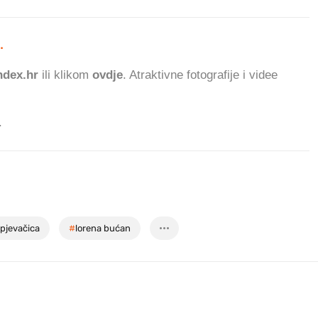
.
174.443
ČITATELJA DANAS.
dex.hr
ili klikom
ovdje
. Atraktivne fotografije i videe
.
pjevačica
#
lorena bućan