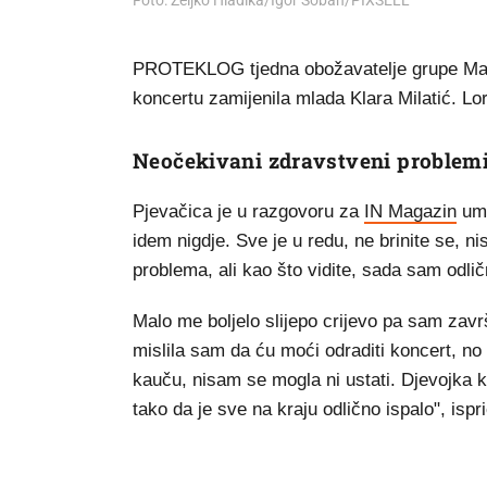
Foto: Zeljko Hladika/Igor Soban/PIXSELL
PROTEKLOG tjedna obožavatelje grupe Maga
koncertu zamijenila mlada Klara Milatić. Lo
Neočekivani zdravstveni problem
Pjevačica je u razgovoru za
IN Magazin
umi
idem nigdje. Sve je u redu, ne brinite se, 
problema, ali kao što vidite, sada sam odlič
Malo me boljelo slijepo crijevo pa sam završ
mislila sam da ću moći odraditi koncert, no
kauču, nisam se mogla ni ustati. Djevojka k
tako da je sve na kraju odlično ispalo", ispr