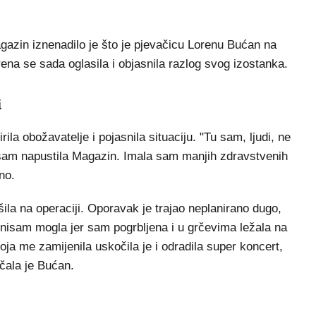
zin iznenadilo je što je pjevačicu Lorenu Bućan na
rena se sada oglasila i objasnila razlog svog izostanka.
i
rila obožavatelje i pojasnila situaciju. "Tu sam, ljudi, ne
nisam napustila Magazin. Imala sam manjih zdravstvenih
no.
ila na operaciji. Oporavak je trajao neplanirano dugo,
 nisam mogla jer sam pogrbljena i u grčevima ležala na
oja me zamijenila uskočila je i odradila super koncert,
ičala je Bućan.