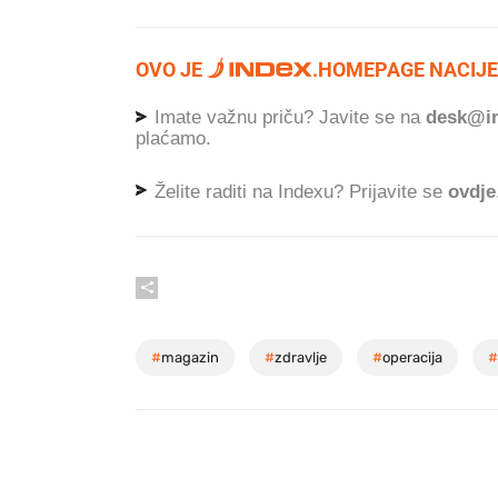
OVO JE
.
HOMEPAGE NACIJE
Imate važnu priču? Javite se na
desk@in
plaćamo.
Želite raditi na Indexu? Prijavite se
ovdje
#
magazin
#
zdravlje
#
operacija
#