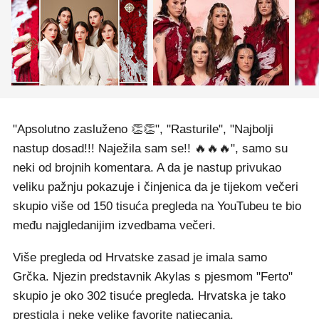
"Apsolutno zasluženo 👏👏", "Rasturile", "Najbolji
nastup dosad!!! Naježila sam se!! 🔥🔥🔥", samo su
neki od brojnih komentara. A da je nastup privukao
veliku pažnju pokazuje i činjenica da je tijekom večeri
skupio više od 150 tisuća pregleda na YouTubeu te bio
među najgledanijim izvedbama večeri.
Više pregleda od Hrvatske zasad je imala samo
Grčka. Njezin predstavnik Akylas s pjesmom "Ferto"
skupio je oko 302 tisuće pregleda. Hrvatska je tako
prestigla i neke velike favorite natjecanja.