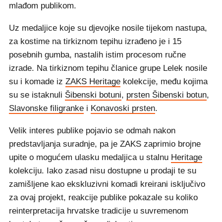
mlađom publikom.
Uz medaljice koje su djevojke nosile tijekom nastupa,
za kostime na tirkiznom tepihu izrađeno je i 15
posebnih gumba, nastalih istim procesom ručne
izrade. Na tirkiznom tepihu članice grupe Lelek nosile
su i komade iz
ZAKS Heritage
kolekcije, među kojima
su se istaknuli
Šibenski botuni
,
prsten Šibenski botun
,
Slavonske filigranke
i
Konavoski prsten
.
Velik interes publike pojavio se odmah nakon
predstavljanja suradnje, pa je ZAKS zaprimio brojne
upite o mogućem ulasku medaljica u stalnu
Heritage
kolekciju. Iako zasad nisu dostupne u prodaji te su
zamišljene kao ekskluzivni komadi kreirani isključivo
za ovaj projekt, reakcije publike pokazale su koliko
reinterpretacija hrvatske tradicije u suvremenom