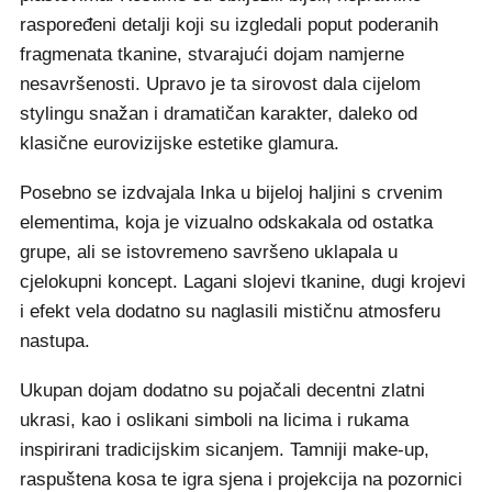
raspoređeni detalji koji su izgledali poput poderanih
fragmenata tkanine, stvarajući dojam namjerne
nesavršenosti. Upravo je ta sirovost dala cijelom
stylingu snažan i dramatičan karakter, daleko od
klasične eurovizijske estetike glamura.
Posebno se izdvajala Inka u bijeloj haljini s crvenim
elementima, koja je vizualno odskakala od ostatka
grupe, ali se istovremeno savršeno uklapala u
cjelokupni koncept. Lagani slojevi tkanine, dugi krojevi
i efekt vela dodatno su naglasili mističnu atmosferu
nastupa.
Ukupan dojam dodatno su pojačali decentni zlatni
ukrasi, kao i oslikani simboli na licima i rukama
inspirirani tradicijskim sicanjem. Tamniji make-up,
raspuštena kosa te igra sjena i projekcija na pozornici