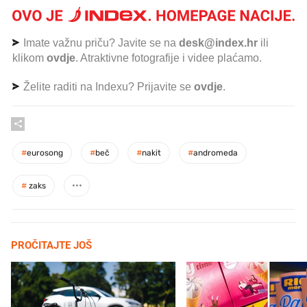
Imate važnu priču? Javite se na
desk@index.hr
ili
klikom
ovdje
. Atraktivne fotografije i videe plaćamo.
Želite raditi na Indexu? Prijavite se
ovdje
.
#
eurosong
#
beč
#
nakit
#
andromeda
#
zaks
PROČITAJTE JOŠ