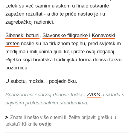
Lelek su već samim ulaskom u finale ostvarile
zapažen rezultat - a dio te priče nastao je i u
zagrebačkoj radionici.
Šibenski botuni
,
Slavonske filigranke
i
Konavoski
prsten
nosile su na tirkiznom tepihu, pred svjetskim
medijima i milijunima ljudi koji prate ovaj događaj.
Rijetko koja hrvatska tradicijska forma dobiva takvu
pozornicu.
U subotu, možda, i pobjedničku.
Sponzorirani sadržaj donose Index i
ZAKS
u skladu s
najvišim profesionalnim standardima.
Znate li nešto više o temi ili želite prijaviti grešku u
tekstu? Kliknite
ovdje
.