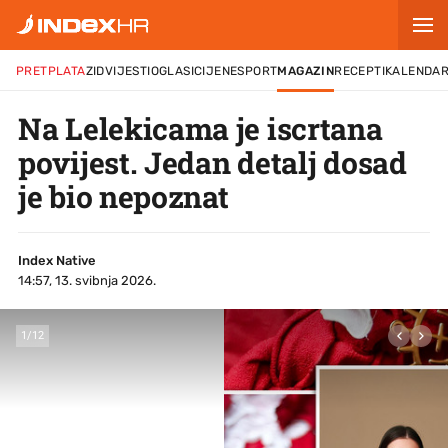
PRETPLATA
ZID
VIJESTI
OGLASI
CIJENE
SPORT
MAGAZIN
RECEPTI
KALENDA
Na Lelekicama je iscrtana
povijest. Jedan detalj dosad
je bio nepoznat
Index Native
14:57, 13. svibnja 2026.
1
/
12