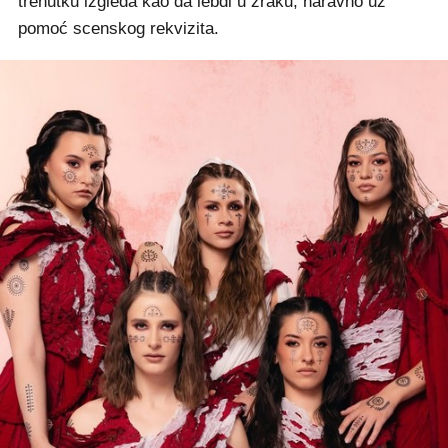
trenutku izgleda kao da lebdi u zraku, naravno uz
pomoć scenskog rekvizita.