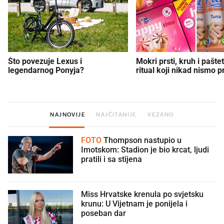
Što povezuje Lexus i
Mokri prsti, kruh i paštet
legendarnog Ponyja?
ritual koji nikad nismo p
NAJNOVIJE
NAJČITANIJE
VEZANO
FOTO
Thompson nastupio u
Imotskom: Stadion je bio krcat, ljudi
pratili i sa stijena
Miss Hrvatske krenula po svjetsku
krunu: U Vijetnam je ponijela i
poseban dar