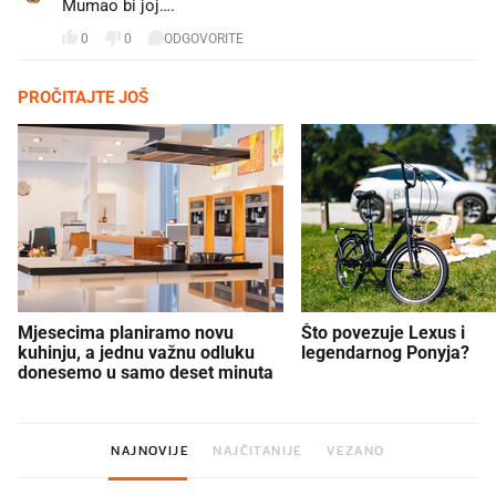
Mumao bi joj….
0
0
ODGOVORITE
PROČITAJTE JOŠ
Mjesecima planiramo novu
Što povezuje Lexus i
kuhinju, a jednu važnu odluku
legendarnog Ponyja?
donesemo u samo deset minuta
NAJNOVIJE
NAJČITANIJE
VEZANO