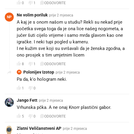
0
1
ODGOVORITE
Ne volim poriluk
prije 2 mjeseca
NP
A kaj je s onom našom u studiu? Rekli su nekad prije
početka svega toga da je ona lice našeg nogometa, a
jučer šuti cijelo vrijeme i samo mrda glavom kao one
igračke. I neki tupi pogled u kameru.
I ne kužim sve koji su svršavali da je ženska zgodna, a
ono prosjek s tim umjetnim licem
8
1
ODGOVORITE
Polonijev Izotop
prije 2 mjeseca
PI
Pa da, k'o hologram neki.
1
0
Jango Fett
prije 2 mjeseca
Vrhunska pčka. A ne onaj Knorr plastični gabor.
5
0
ODGOVORITE
Zlatni Veličanstveni AP
prije 2 mjeseca