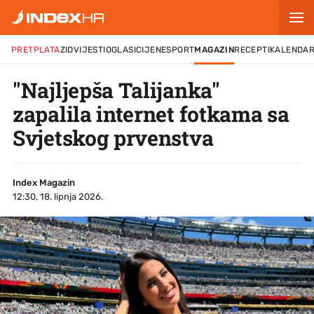
PRETPLATA
ZID
VIJESTI
OGLASI
CIJENE
SPORT
MAGAZIN
RECEPTI
KALENDA
"Najljepša Talijanka"
zapalila internet fotkama sa
Svjetskog prvenstva
Index Magazin
12:30, 18. lipnja 2026.