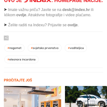
Imate važnu priču? Javite se na
desk@index.hr
ili
klikom
ovdje
. Atraktivne fotografije i videe plaćamo.
Želite raditi na Indexu? Prijavite se
ovdje
.
#
nogomet
#
svjetsko prvenstvo
#
voditeljica
#
eleonora incardona
PROČITAJTE JOŠ