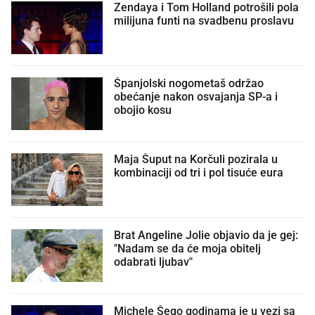
Zendaya i Tom Holland potrošili pola
milijuna funti na svadbenu proslavu
Španjolski nogometaš održao
obećanje nakon osvajanja SP-a i
obojio kosu
Maja Šuput na Korčuli pozirala u
kombinaciji od tri i pol tisuće eura
Brat Angeline Jolie objavio da je gej:
"Nadam se da će moja obitelj
odabrati ljubav"
Michele Šego godinama je u vezi sa