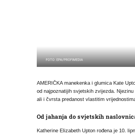
FOTO: EPA/PROFIMEDIA
AMERIČKA manekenka i glumica Kate Upton p
od najpoznatijih svjetskih zvijezda. Njezinu k
ali i čvrsta predanost vlastitim vrijednostima 
Od jahanja do svjetskih naslovnic
Katherine Elizabeth Upton rođena je 10. lip