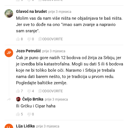
Glavoć na brudet
prije 3 mjeseca
Molim vas da nam više ništa ne objašnjava te baš ništa.
Jer sve to dođe na ono "imao sam zvanje a napravio
sam sranje".
8
0
ODGOVORITE
Jozo Petrušić
prije 3 mjeseca
JP
Čak je puno gore naših 12 bodova od žirija za Srbiju, jer
je izvedba bila katastrofalna. Mogli su dati 5 ili 6 bodova
koje ne bi toliko bole oči. Naravno i Srbija je trebala
nama dati barem nešto, to je tradicija u prvom redu.
Pogledajte baltičke zemlje.
7
4
ODGOVORITE
Čeljo Brtika
prije 3 mjeseca
Ili Grčku i Cipar haha
5
0
Lija Lidika
prije 3 mjeseca
LL