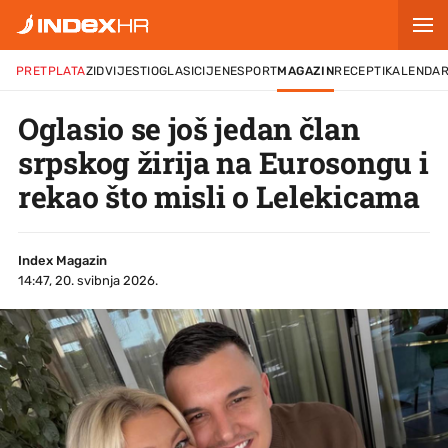
PRETPLATA
ZID
VIJESTI
OGLASI
CIJENE
SPORT
MAGAZIN
RECEPTI
KALENDA
Oglasio se još jedan član
srpskog žirija na Eurosongu i
rekao što misli o Lelekicama
Index Magazin
14:47, 20. svibnja 2026.