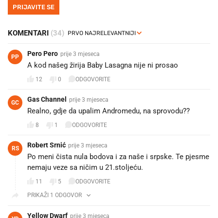
PRIJAVITE SE
KOMENTARI
(34)
Pero Pero
prije 3 mjeseca
PP
A kod našeg žirija Baby Lasagna nije ni prosao
12
0
ODGOVORITE
Gas Channel
prije 3 mjeseca
GC
Realno, gdje da upalim Andromedu, na sprovodu??
8
1
ODGOVORITE
Robert Srnić
prije 3 mjeseca
RS
Po meni čista nula bodova i za naše i srpske. Te pjesme
nemaju veze sa ničim u 21.stoljeću.
11
5
ODGOVORITE
PRIKAŽI 1 ODGOVOR
Yellow Dwarf
prije 3 mjeseca