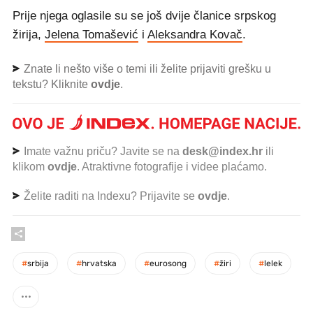
Prije njega oglasile su se još dvije članice srpskog
žirija,
Jelena Tomašević
i
Aleksandra Kovač
.
Znate li nešto više o temi ili želite prijaviti grešku u
tekstu? Kliknite
ovdje
.
Imate važnu priču? Javite se na
desk@index.hr
ili
klikom
ovdje
. Atraktivne fotografije i videe plaćamo.
Želite raditi na Indexu? Prijavite se
ovdje
.
#
srbija
#
hrvatska
#
eurosong
#
žiri
#
lelek