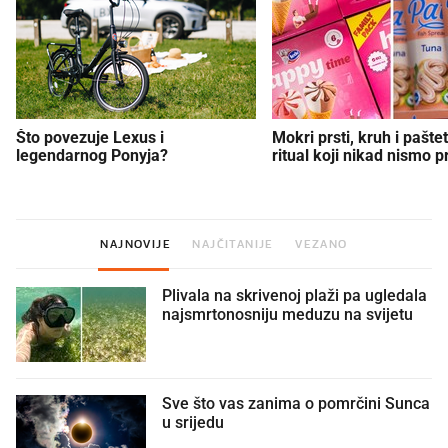
Što povezuje Lexus i
Mokri prsti, kruh i paštet
legendarnog Ponyja?
ritual koji nikad nismo p
NAJNOVIJE
NAJČITANIJE
VEZANO
Plivala na skrivenoj plaži pa ugledala
najsmrtonosniju meduzu na svijetu
Sve što vas zanima o pomrčini Sunca
u srijedu