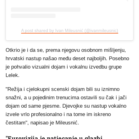
A post shared by Ivan Mileusnić (@ivanmileusnic)
Otkrio je i da se, prema njegovu osobnom mišljenju,
hrvatski nastup našao među deset najboljih. Posebno
je pohvalio vizualni dojam i vokalnu izvedbu grupe
Lelek.
"Režija i cjelokupni scenski dojam bili su iznimno
snažni, a u pojedinim trenucima ostavili su čak i jači
dojam od same pjesme. Djevojke su nastup vokalno
izvele vrlo profesionalno i na tome im iskreno
čestitam", napisao je Mileusnić.
"Eurovizija je natjecanje u glazbi,