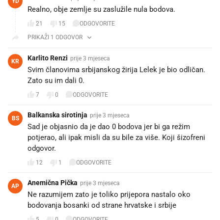
YD
Realno, obje zemlje su zaslužile nula bodova.
21
15
ODGOVORITE
PRIKAŽI 1 ODGOVOR
Karlito Renzi
prije 3 mjeseca
KR
Svim članovima srbijanskog žirija Lelek je bio odličan.
Zato su im dali 0.
7
0
ODGOVORITE
Balkanska sirotinja
prije 3 mjeseca
BS
Sad je objasnio da je dao 0 bodova jer bi ga režim
potjerao, ali ipak misli da su bile za više. Koji šizofreni
odgovor.
12
1
ODGOVORITE
Anemična Pička
prije 3 mjeseca
AP
Ne razumijem zato je toliko prijepora nastalo oko
bodovanja bosanki od strane hrvatske i srbije
5
0
ODGOVORITE