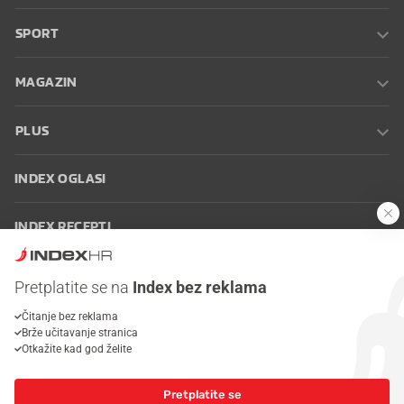
SPORT
MAGAZIN
PLUS
INDEX OGLASI
INDEX RECEPTI
INFO
Pretplatite se na
Index bez reklama
Čitanje bez reklama
Oglašavanje
Zaposli se na Indexu
Kontakt
Impressum
Uvjeti
Brže učitavanje stranica
korištenja
Postavke kolačića
Otkažite kad god želite
Pretplatite se