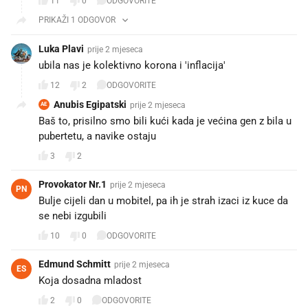
11
0
ODGOVORITE
PRIKAŽI 1 ODGOVOR
Luka Plavi
prije 2 mjeseca
ubila nas je kolektivno korona i 'inflacija'
12
2
ODGOVORITE
Anubis Egipatski
prije 2 mjeseca
AE
Baš to, prisilno smo bili kući kada je većina gen z bila u
pubertetu, a navike ostaju
3
2
Provokator Nr.1
prije 2 mjeseca
PN
Bulje cijeli dan u mobitel, pa ih je strah izaci iz kuce da
se nebi izgubili 😂😂
10
0
ODGOVORITE
Edmund Schmitt
prije 2 mjeseca
ES
Koja dosadna mladost
2
0
ODGOVORITE