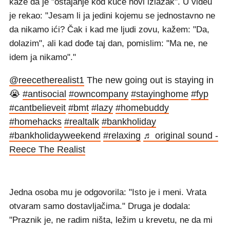
kaže da je "ostajanje kod kuće novi izlazak". U videu
je rekao: "Jesam li ja jedini kojemu se jednostavno ne
da nikamo ići? Čak i kad me ljudi zovu, kažem: "Da,
dolazim", ali kad dođe taj dan, pomislim: "Ma ne, ne
idem ja nikamo"."
@reecetherealist1
The new going out is staying in
😭
#antisocial
#owncompany
#stayinghome
#fyp
#cantbelieveit
#bmt
#lazy
#homebuddy
#homehacks
#realtalk
#bankholiday
#bankholidayweekend
#relaxing
♬ original sound -
Reece The Realist
Jedna osoba mu je odgovorila: "Isto je i meni. Vrata
otvaram samo dostavljačima." Druga je dodala:
"Praznik je, ne radim ništa, ležim u krevetu, ne da mi