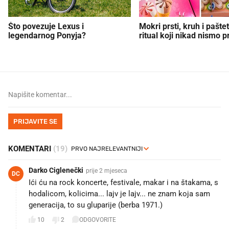
Što povezuje Lexus i
Mokri prsti, kruh i paštet
legendarnog Ponyja?
ritual koji nikad nismo p
PRIJAVITE SE
KOMENTARI
(19)
Darko Ciglenečki
prije 2 mjeseca
DC
Ići ću na rock koncerte, festivale, makar i na štakama, s
hodalicom, kolicima... lajv je lajv... ne znam koja sam
generacija, to su gluparije (berba 1971.)
10
2
ODGOVORITE