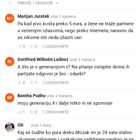
PRIKAŽI 1 ODGOVOR
Marijan Juratek
prije 2 mjeseca
MJ
Pa kad pivo košta preko 5 eura, a žene ne traže partnere
u večernjim izlascima, nego preko Interneta, naravno da
se nikome niti neda izlaziti van
9
0
ODGOVORITE
Gottfried Wilhelm Leibniz
prije 2 mjeseca
GL
A što je s generacijom x? Na pitanje ostajete doma ili
partijate odgovor je bio - odyebi?
8
1
ODGOVORITE
Bantha Pudhu
prije 2 mjeseca
BP
moju generaciju X i dalje nitko ni ne spominje 😂
1
0
ODGOVORITE
čili 🌶️
prije 5 dana
Kaj se čudite ko pura dreku.Mozak im je 24 sata stalno
okupiran zabavnim i svakakvim sadržajem,navikao je na