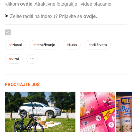
klikom
ovdje
. Atraktivne fotografije i videe plaćamo.
Želite raditi na Indexu? Prijavite se
ovdje
.
#
izlasci
#
istraživanje
#
kuća
#
stil života
#
viral
PROČITAJTE JOŠ