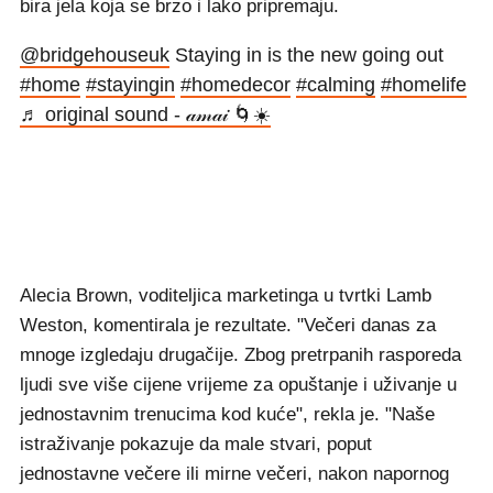
bira jela koja se brzo i lako pripremaju.
@bridgehouseuk
Staying in is the new going out
#home
#stayingin
#homedecor
#calming
#homelife
♬ original sound - 𝒶𝓂𝒶𝒾 🌀☀️
Alecia Brown, voditeljica marketinga u tvrtki Lamb
Weston, komentirala je rezultate. "Večeri danas za
mnoge izgledaju drugačije. Zbog pretrpanih rasporeda
ljudi sve više cijene vrijeme za opuštanje i uživanje u
jednostavnim trenucima kod kuće", rekla je. "Naše
istraživanje pokazuje da male stvari, poput
jednostavne večere ili mirne večeri, nakon napornog