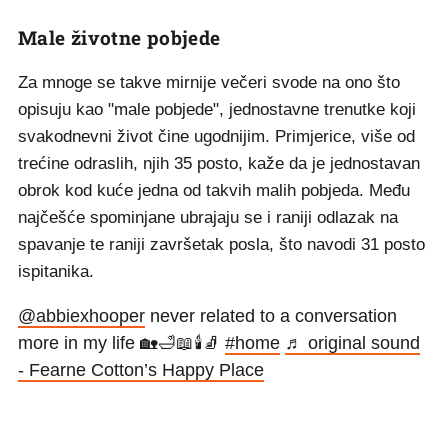
Male životne pobjede
Za mnoge se takve mirnije večeri svode na ono što
opisuju kao "male pobjede", jednostavne trenutke koji
svakodnevni život čine ugodnijim. Primjerice, više od
trećine odraslih, njih 35 posto, kaže da je jednostavan
obrok kod kuće jedna od takvih malih pobjeda. Među
najčešće spominjane ubrajaju se i raniji odlazak na
spavanje te raniji završetak posla, što navodi 31 posto
ispitanika.
@abbiexhooper
never related to a conversation
more in my life 🏡🛁📖🕯️🧦
#home
♬ original sound
- Fearne Cotton’s Happy Place