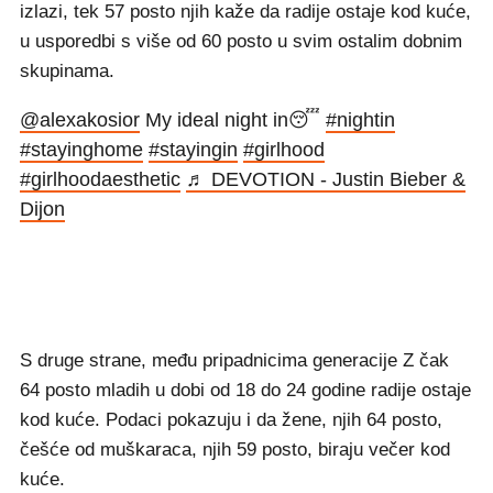
izlazi, tek 57 posto njih kaže da radije ostaje kod kuće,
u usporedbi s više od 60 posto u svim ostalim dobnim
skupinama.
@alexakosior
My ideal night in😴
#nightin
#stayinghome
#stayingin
#girlhood
#girlhoodaesthetic
♬ DEVOTION - Justin Bieber &
Dijon
S druge strane, među pripadnicima generacije Z čak
64 posto mladih u dobi od 18 do 24 godine radije ostaje
kod kuće. Podaci pokazuju i da žene, njih 64 posto,
češće od muškaraca, njih 59 posto, biraju večer kod
kuće.