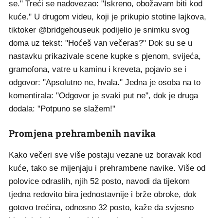
se." Treći se nadovezao: "Iskreno, obožavam biti kod
kuće." U drugom videu, koji je prikupio stotine lajkova,
tiktoker @bridgehouseuk podijelio je snimku svog
doma uz tekst: "Hoćeš van večeras?" Dok su se u
nastavku prikazivale scene kupke s pjenom, svijeća,
gramofona, vatre u kaminu i kreveta, pojavio se i
odgovor: "Apsolutno ne, hvala." Jedna je osoba na to
komentirala: "Odgovor je svaki put ne", dok je druga
dodala: "Potpuno se slažem!"
Promjena prehrambenih navika
Kako večeri sve više postaju vezane uz boravak kod
kuće, tako se mijenjaju i prehrambene navike. Više od
polovice odraslih, njih 52 posto, navodi da tijekom
tjedna redovito bira jednostavnije i brže obroke, dok
gotovo trećina, odnosno 32 posto, kaže da svjesno