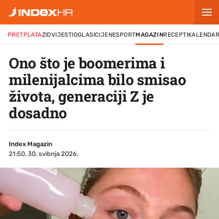
PRETPLATA
ZID
VIJESTI
OGLASI
CIJENE
SPORT
MAGAZIN
RECEPTI
KALENDA
Ono što je boomerima i
milenijalcima bilo smisao
života, generaciji Z je
dosadno
Index Magazin
21:50, 30. svibnja 2026.