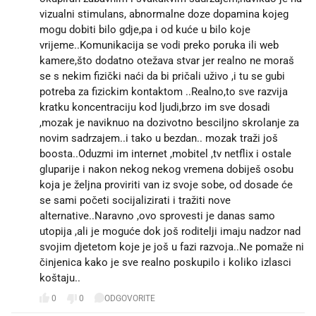
vizualni stimulans, abnormalne doze dopamina kojeg
mogu dobiti bilo gdje,pa i od kuće u bilo koje
vrijeme..Komunikacija se vodi preko poruka ili web
kamere,što dodatno otežava stvar jer realno ne moraš
se s nekim fizički naći da bi pričali uživo ,i tu se gubi
potreba za fizickim kontaktom ..Realno,to sve razvija
kratku koncentraciju kod ljudi,brzo im sve dosadi
,mozak je naviknuo na dozivotno besciljno skrolanje za
novim sadrzajem..i tako u bezdan.. mozak traži još
boosta..Oduzmi im internet ,mobitel ,tv netflix i ostale
gluparije i nakon nekog nekog vremena dobiješ osobu
koja je željna proviriti van iz svoje sobe, od dosade će
se sami početi socijalizirati i tražiti nove
alternative..Naravno ,ovo sprovesti je danas samo
utopija ,ali je moguće dok još roditelji imaju nadzor nad
svojim djetetom koje je još u fazi razvoja..Ne pomaže ni
činjenica kako je sve realno poskupilo i koliko izlasci
koštaju..
0
0
ODGOVORITE