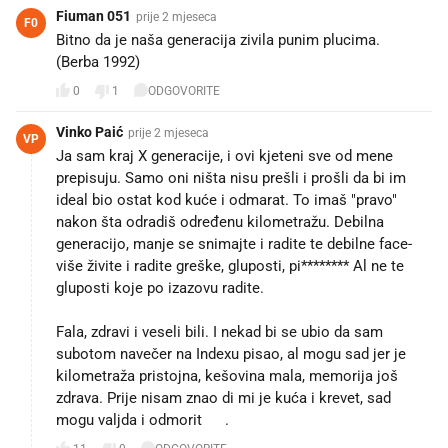
Fiuman 051
prije 2 mjeseca
F0
Bitno da je naša generacija zivila punim plucima.
(Berba 1992)
0
1
ODGOVORITE
Vinko Paić
prije 2 mjeseca
VP
Ja sam kraj X generacije, i ovi kjeteni sve od mene
prepisuju. Samo oni ništa nisu prešli i prošli da bi im
ideal bio ostat kod kuće i odmarat. To imaš "pravo"
nakon šta odradiš određenu kilometražu. Debilna
generacijo, manje se snimajte i radite te debilne face-
više živite i radite greške, gluposti, pi******** Al ne te
gluposti koje po izazovu radite.
Fala, zdravi i veseli bili. I nekad bi se ubio da sam
subotom navečer na Indexu pisao, al mogu sad jer je
kilometraža pristojna, kešovina mala, memorija još
zdrava. Prije nisam znao di mi je kuća i krevet, sad
mogu valjda i odmorit 😁.