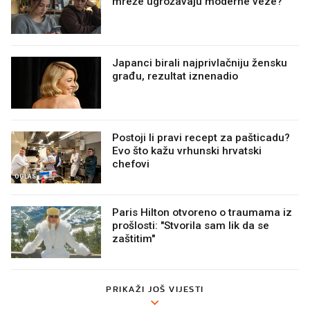
mreže ugrožavaju moderne veze?
Japanci birali najprivlačniju žensku
građu, rezultat iznenadio
Postoji li pravi recept za pašticadu?
Evo što kažu vrhunski hrvatski
chefovi
OGLAS
Paris Hilton otvoreno o traumama iz
prošlosti: "Stvorila sam lik da se
zaštitim"
PRIKAŽI JOŠ VIJESTI