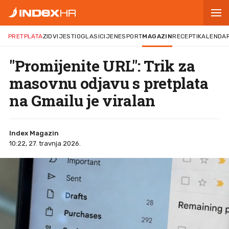
PRETPLATA
ZID
VIJESTI
OGLASI
CIJENE
SPORT
MAGAZIN
RECEPTI
KALENDA
"Promijenite URL": Trik za
masovnu odjavu s pretplata
na Gmailu je viralan
Index Magazin
10:22, 27. travnja 2026.