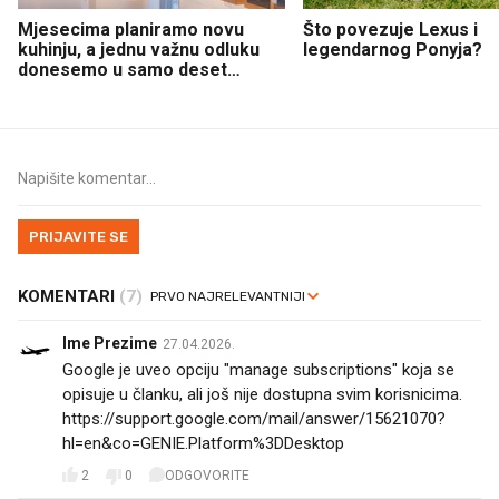
Mjesecima planiramo novu
Što povezuje Lexus i
kuhinju, a jednu važnu odluku
legendarnog Ponyja?
donesemo u samo deset
minuta
PRIJAVITE SE
KOMENTARI
(7)
Ime Prezime
27.04.2026.
Google je uveo opciju "manage subscriptions" koja se
opisuje u članku, ali još nije dostupna svim korisnicima.
https://support.google.com/mail/answer/15621070?
hl=en&co=GENIE.Platform%3DDesktop
2
0
ODGOVORITE