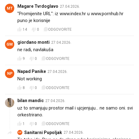
Magare Tvrdoglavo
27.04.2026.
MT
"Promijenite URL": iz www.index.hr u www.pornhub.hr
puno je korisnije
14
0
ODGOVORITE
giordano monti
27.04.2026.
GM
ne radi, navlakuša
9
0
ODGOVORITE
Napad Panike
27.04.2026.
NP
Not working
8
0
ODGOVORITE
bilan mandic
27.04.2026.
uz to smanjuju prostor mail i ujcjenjuju... ne samo oni. svi
orkestrirano.
1
0
ODGOVORITE
Sanitarni Pupoljak
27.04.2026.
SP