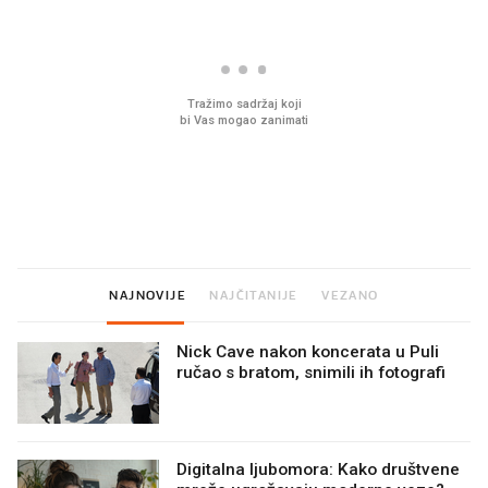
Mjesecima planiramo novu
Što povezuje Lexus i
kuhinju, a jednu važnu odluku
legendarnog Ponyja?
donesemo u samo deset
minuta
NAJNOVIJE
NAJČITANIJE
VEZANO
Nick Cave nakon koncerata u Puli
ručao s bratom, snimili ih fotografi
Digitalna ljubomora: Kako društvene