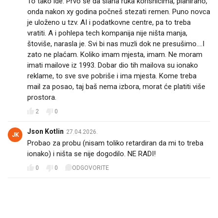
To tako ide. Prvo se da slana ruka korisnicima, planirano,
onda nakon xy godina počneš stezati remen. Puno novca
je uloženo u tzv. AI i podatkovne centre, pa to treba
vratiti. A i pohlepa tech kompanija nije ništa manja,
štoviše, narasla je. Svi bi nas muzli dok ne presušimo....I
zato ne plaćam. Koliko imam mjesta, imam. Ne moram
imati mailove iz 1993. Dobar dio tih mailova su ionako
reklame, to sve sve pobriše i ima mjesta. Kome treba
mail za posao, taj baš nema izbora, morat će platiti više
prostora.
2
0
Json Kotlin
27.04.2026.
JK
Probao za probu (nisam toliko retardiran da mi to treba
ionako) i ništa se nije dogodilo. NE RADI!
0
0
ODGOVORITE
PROČITAJTE JOŠ