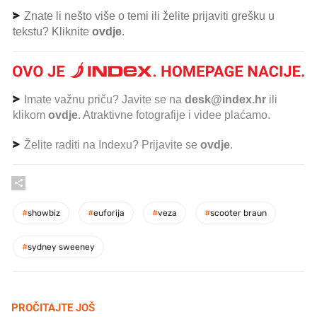
Znate li nešto više o temi ili želite prijaviti grešku u
tekstu? Kliknite
ovdje
.
Imate važnu priču? Javite se na
desk@index.hr
ili
klikom
ovdje
. Atraktivne fotografije i videe plaćamo.
Želite raditi na Indexu? Prijavite se
ovdje
.
#
showbiz
#
euforija
#
veza
#
scooter braun
#
sydney sweeney
PROČITAJTE JOŠ