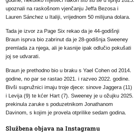
godine, nekoliko mjeseci nakon što su se u lipnju 2025.
upoznali na raskošnom vjenčanju Jeffa Bezosa i
Lauren Sánchez u Italiji, vrijednom 50 milijuna dolara.
Tada je izvor za Page Six rekao da je 44-godišnji
Braun isprva bio zabrinut da je 28-godišnja Sweeney
premlada za njega, ali je kasnije ipak odlučio pokušati
joj se udvarati.
Braun je prethodno bio u braku s Yael Cohen od 2014.
godine, no par se rastao 2021. i razveo 2022. godine.
Bivši supružnici imaju troje djece: sinove Jaggera (11)
i Levija (9) te kćer Hart (7). Sweeney je u ožujku 2025.
prekinula zaruke s poduzetnikom Jonathanom
Davinom, s kojim je provela otprilike sedam godina.
Službena objava na Instagramu