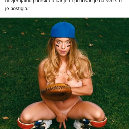
nevjerojatnu podršku u karijeri i ponosan je na sve što
je postigla."