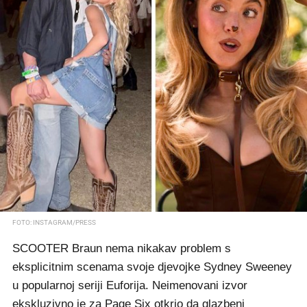
FOTO: INSTAGRAM/PRESS
SCOOTER Braun nema nikakav problem s
eksplicitnim scenama svoje djevojke Sydney Sweeney
u popularnoj seriji Euforija. Neimenovani izvor
ekskluzivno je za Page Six otkrio da glazbeni