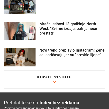
Mračni stihovi 13-godišnje North
West: "Svi me izdaju, patnja neće
prestati"
Novi trend preplavio Instagram: Žene
se ispričavaju jer su "previše lijepe"
PRIKAŽI JOŠ VIJESTI
Pretplatite se na
Index bez reklama
Podržite neovisno novinarstvo i čitajte Index bez bannera.