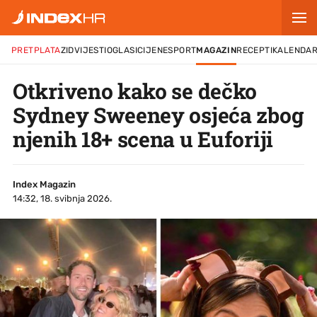
PRETPLATA
ZID
VIJESTI
OGLASI
CIJENE
SPORT
MAGAZIN
RECEPTI
KALENDA
Otkriveno kako se dečko
Sydney Sweeney osjeća zbog
njenih 18+ scena u Euforiji
Index Magazin
14:32, 18. svibnja 2026.