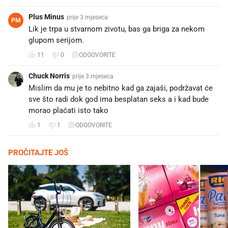
Plus Minus
prije 3 mjeseca
PM
Lik je trpa u stvarnom zivotu, bas ga briga za nekom
glupom serijom.
11
0
ODGOVORITE
Chuck Norris
prije 3 mjeseca
Mislim da mu je to nebitno kad ga zajaši, podržavat će
sve što radi dok god ima besplatan seks a i kad bude
morao plaćati isto tako
1
1
ODGOVORITE
PROČITAJTE JOŠ