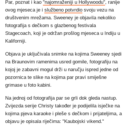
Par, poznat i kao
"najomraženiji u Hollywoodu"
, ranije
ovog mjeseca je i
službeno potvrdio
svoju vezu na
društvenim mrežama. Sweeney je objavila nekoliko
fotografija s dečkom s glazbenog festivala
Stagecoach, koji je održan prošlog mjeseca u Indiju u
Kaliforniji.
Objava je uključivala snimke na kojima Sweeney sjedi
na Braunovim ramenima usred gomile, fotografiju na
kojoj je zabavni mogul drži u naručju ispred jedne od
pozornica te slike na kojima par pravi smiješne
grimase u foto kabini.
Na jednoj od fotografija par se grli dok gleda nastup.
Zvijezda serije Christy također je podijelila isječke na
kojima pjeva karaoke i pleše s dečkom i prijateljima, a
objavu je opisala riječima: "Kaubojski vikend."