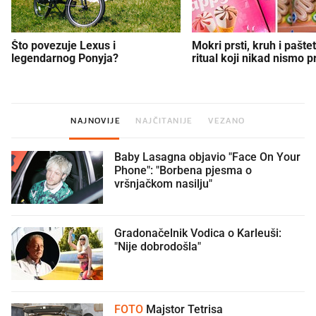
Što povezuje Lexus i
Mokri prsti, kruh i paštet
legendarnog Ponyja?
ritual koji nikad nismo p
NAJNOVIJE
NAJČITANIJE
VEZANO
Baby Lasagna objavio "Face On Your
Phone": "Borbena pjesma o
vršnjačkom nasilju"
Gradonačelnik Vodica o Karleuši:
"Nije dobrodošla"
FOTO
Majstor Tetrisa