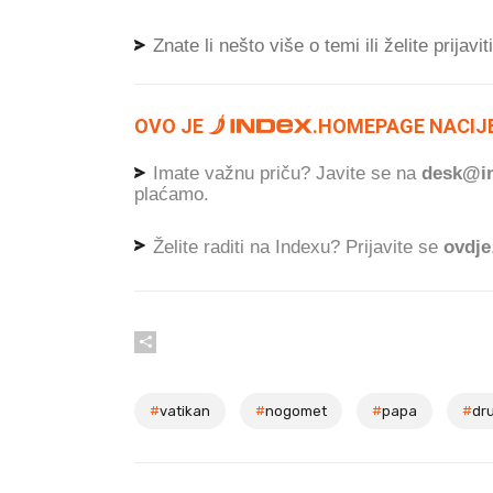
Znate li nešto više o temi ili želite prijavi
OVO JE
.
HOMEPAGE NACIJE
Imate važnu priču? Javite se na
desk@in
plaćamo.
Želite raditi na Indexu? Prijavite se
ovdje
#
vatikan
#
nogomet
#
papa
#
dr