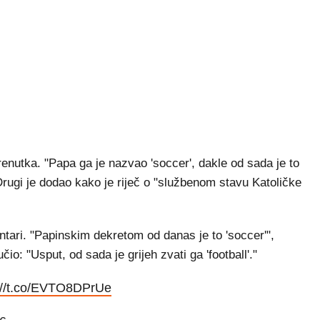
renutka. "Papa ga je nazvao 'soccer', dakle od sada je to
Drugi je dodao kako je riječ o "službenom stavu Katoličke
ntari. "Papinskim dekretom od danas je to 'soccer'",
čio: "Usput, od sada je grijeh zvati ga 'football'."
://t.co/EVTO8DPrUe