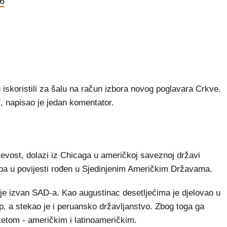
26
iju iskoristili za šalu na račun izbora novog poglavara Crkve.
, napisao je jedan komentator.
evost, dolazi iz Chicaga u američkoj saveznoj državi
 papa u povijesti rođen u Sjedinjenim Američkim Državama.
 je izvan SAD-a. Kao augustinac desetljećima je djelovao u
up, a stekao je i peruansko državljanstvo. Zbog toga ga
tetom - američkim i latinoameričkim.