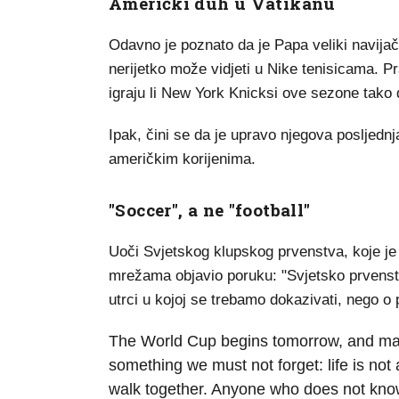
Američki duh u Vatikanu
Odavno je poznato da je Papa veliki navija
nerijetko može vidjeti u Nike tenisicama. Pr
igraju li New York Knicksi ove sezone tako d
Ipak, čini se da je upravo njegova posljednj
američkim korijenima.
"Soccer", a ne "football"
Uoči Svjetskog klupskog prvenstva, koje je 
mrežama objavio poruku: "Svjetsko prvenstv
utrci u kojoj se trebamo dokazivati, nego o
The World Cup begins tomorrow, and man
something we must not forget: life is not
walk together. Anyone who does not know 