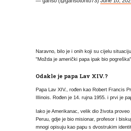
— ganso (@gansotonto73)
June 10, 20
Naravno, bilo je i onih koji su cijelu situac
"Možda je američki papa ipak bio pogreška"
Odakle je papa Lav XIV.?
Papa Lav XIV., rođen kao Robert Francis Pr
Illinois. Rođen je 14. rujna 1955. i prvi je
Iako je Amerikanac, velik dio života proveo
Peruu, gdje je bio misionar, profesor i bisk
mnogi opisuju kao papu s dvostrukim identi