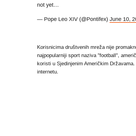
not yet…
— Pope Leo XIV (@Pontifex)
June 10, 
Korisnicima društvenih mreža nije promaknu
najpopularniji sport naziva "football", ameri
koristi u Sjedinjenim Američkim Državama. U
internetu.