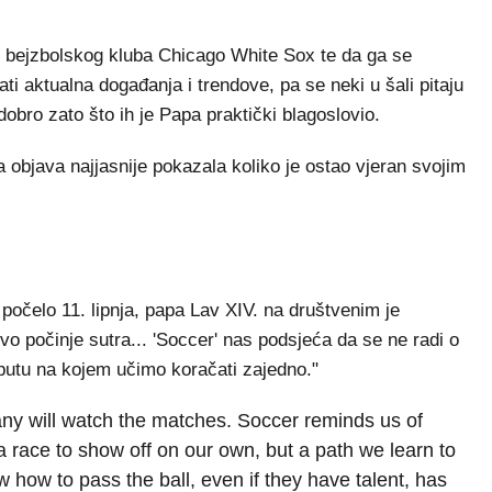
č bejzbolskog kluba Chicago White Sox te da ga se
ati aktualna događanja i trendove, pa se neki u šali pitaju
obro zato što ih je Papa praktički blagoslovio.
a objava najjasnije pokazala koliko je ostao vjeran svojim
počelo 11. lipnja, papa Lav XIV. na društvenim je
o počinje sutra... 'Soccer' nas podsjeća da se ne radi o
 putu na kojem učimo koračati zajedno."
y will watch the matches. Soccer reminds us of
 a race to show off on our own, but a path we learn to
how to pass the ball, even if they have talent, has