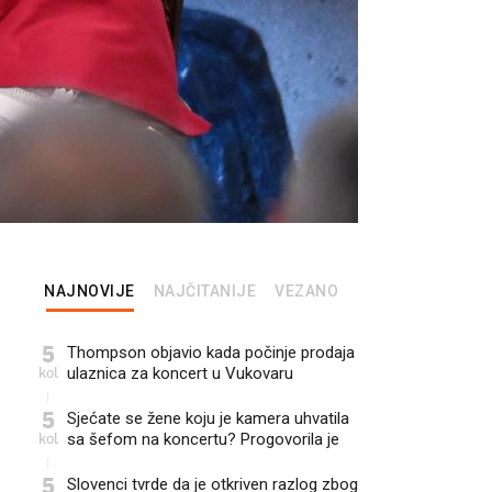
NAJNOVIJE
NAJČITANIJE
VEZANO
5
Thompson objavio kada počinje prodaja
kol
ulaznica za koncert u Vukovaru
5
Sjećate se žene koju je kamera uhvatila
kol
sa šefom na koncertu? Progovorila je
5
Slovenci tvrde da je otkriven razlog zbog