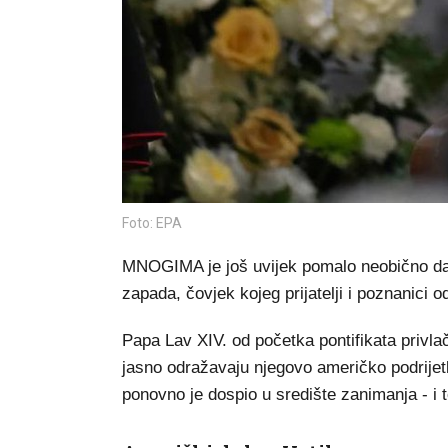
Foto: EPA
MNOGIMA je još uvijek pomalo neobično da 
zapada, čovjek kojeg prijatelji i poznanici o
Papa Lav XIV. od početka pontifikata privl
jasno odražavaju njegovo američko podrije
ponovno je dospio u središte zanimanja - i t