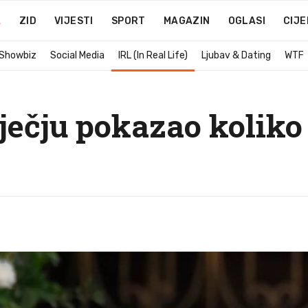
A
ZID
VIJESTI
SPORT
MAGAZIN
OGLASI
CIJE
 Showbiz
Social Media
IRL (In Real Life)
Ljubav & Dating
WTF
ječju pokazao koliko