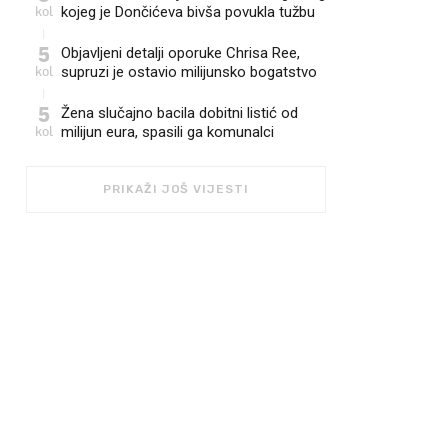
kol
kojeg je Dončićeva bivša povukla tužbu
5
Objavljeni detalji oporuke Chrisa Ree,
kol
supruzi je ostavio milijunsko bogatstvo
5
Žena slučajno bacila dobitni listić od
kol
milijun eura, spasili ga komunalci
PRIKAŽI JOŠ VIJESTI