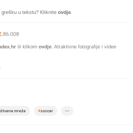
ti grešku u tekstu? Kliknite
ovdje
.
.
86.008
ČITATELJA DANAS.
dex.hr
ili klikom
ovdje
. Atraktivne fotografije i videe
.
uštvene mreže
#
soccer