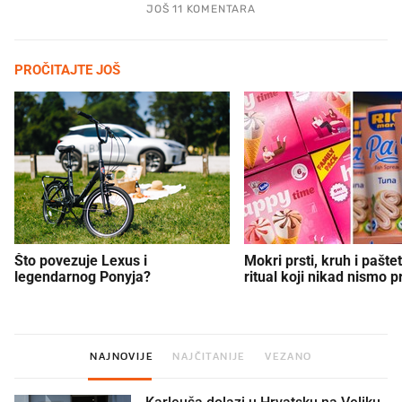
JOŠ 11 KOMENTARA
PROČITAJTE JOŠ
Što povezuje Lexus i
Mokri prsti, kruh i paštet
legendarnog Ponyja?
ritual koji nikad nismo p
NAJNOVIJE
NAJČITANIJE
VEZANO