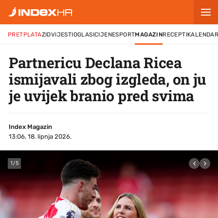
PRETPLATA
ZID
VIJESTI
OGLASI
CIJENE
SPORT
MAGAZIN
RECEPTI
KALENDA
Partnericu Declana Ricea
ismijavali zbog izgleda, on ju
je uvijek branio pred svima
Index Magazin
13:06, 18. lipnja 2026.
1
/
5