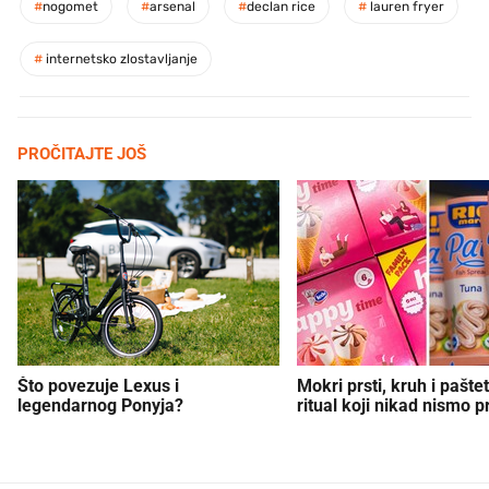
#
nogomet
#
arsenal
#
declan rice
#
lauren fryer
#
internetsko zlostavljanje
PROČITAJTE JOŠ
Što povezuje Lexus i
Mokri prsti, kruh i paštet
legendarnog Ponyja?
ritual koji nikad nismo p