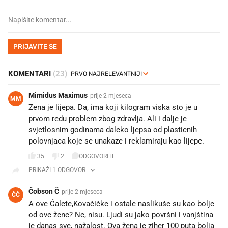
PRIJAVITE SE
KOMENTARI
(23)
Mimidus Maximus
prije 2 mjeseca
MM
Zena je lijepa. Da, ima koji kilogram viska sto je u
prvom redu problem zbog zdravlja. Ali i dalje je
svjetlosnim godinama daleko ljepsa od plasticnih
polovnjaca koje se unakaze i reklamiraju kao lijepe.
35
2
ODGOVORITE
PRIKAŽI 1 ODGOVOR
Čobson Č
prije 2 mjeseca
ČČ
A ove Ćalete,Kovačičke i ostale naslikuše su kao bolje
od ove žene? Ne, nisu. Ljudi su jako površni i vanjština
je danas sve, nažalost. Ova žena je ziher 100 puta bolja