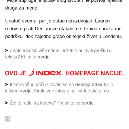
"Moja supruga je ljubav mog života i ne postoji nijedna
druga za mene."
Unatoč svemu, par je ostao nerazdvojan. Lauren
redovito prati Declanove utakmice s tribina i pruža mu
podršku, dok zajedno grade obiteljski život u Londonu.
Znate li nešto više o temi ili želite prijaviti grešku u
tekstu? Kliknite
ovdje
.
Imate važnu priču? Javite se na
desk@index.hr
ili
klikom
ovdje
. Atraktivne fotografije i videe plaćamo.
Želite raditi na Indexu? Prijavite se
ovdje
.