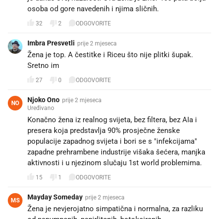
osoba od gore navedenih i njima sličnih.
32
2
ODGOVORITE
Imbra Presvetli
prije 2 mjeseca
Žena je top. A čestitke i Riceu što nije plitki šupak.
Sretno im
27
0
ODGOVORITE
Njoko Ono
prije 2 mjeseca
NO
Uređivano
Konačno žena iz realnog svijeta, bez filtera, bez AIa i
presera koja predstavlja 90% prosječne ženske
populacije zapadnog svijeta i bori se s "infekcijama"
zapadne prehrambene industrije višaka šećera, manjka
aktivnosti i u njezinom slučaju 1st world problemima.
15
1
ODGOVORITE
Mayday Someday
prije 2 mjeseca
MS
Žena je nevjerojatno simpatična i normalna, za razliku