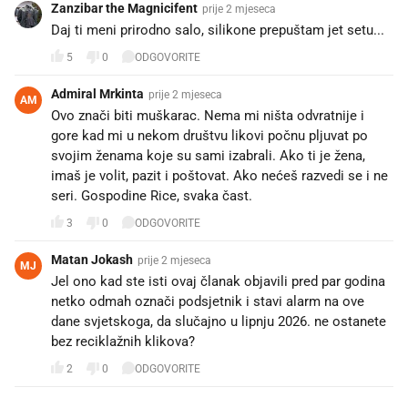
Zanzibar the Magnicifent
prije 2 mjeseca
Daj ti meni prirodno salo, silikone prepuštam jet setu...
5
0
ODGOVORITE
Admiral Mrkinta
prije 2 mjeseca
AM
Ovo znači biti muškarac. Nema mi ništa odvratnije i
gore kad mi u nekom društvu likovi počnu pljuvat po
svojim ženama koje su sami izabrali. Ako ti je žena,
imaš je volit, pazit i poštovat. Ako nećeš razvedi se i ne
seri. Gospodine Rice, svaka čast.
3
0
ODGOVORITE
Matan Jokash
prije 2 mjeseca
MJ
Jel ono kad ste isti ovaj članak objavili pred par godina
netko odmah označi podsjetnik i stavi alarm na ove
dane svjetskoga, da slučajno u lipnju 2026. ne ostanete
bez reciklažnih klikova?
2
0
ODGOVORITE