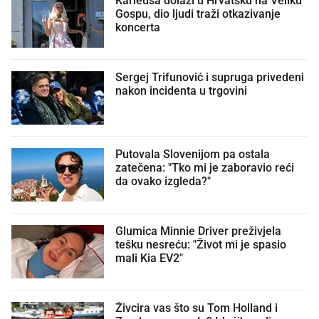
Karleuša dolazi u Hrvatsku na Veliku
Gospu, dio ljudi traži otkazivanje
koncerta
Sergej Trifunović i supruga privedeni
nakon incidenta u trgovini
Putovala Slovenijom pa ostala
zatečena: "Tko mi je zaboravio reći
da ovako izgleda?"
Glumica Minnie Driver preživjela
tešku nesreću: "Život mi je spasio
mali Kia EV2"
Živcira vas što su Tom Holland i