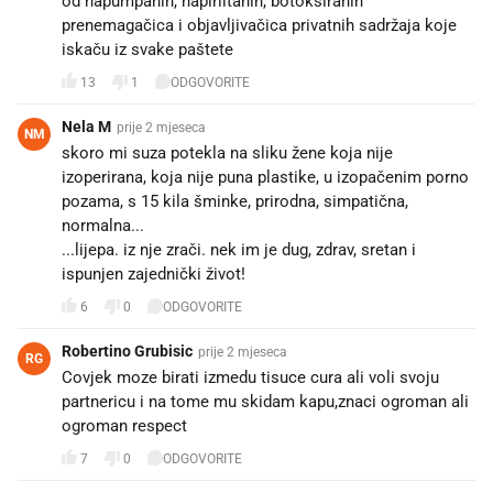
od napumpanih, napirlitanih, botoksiranih
prenemagačica i objavljivačica privatnih sadržaja koje
iskaču iz svake paštete
13
1
ODGOVORITE
Nela M
prije 2 mjeseca
NM
skoro mi suza potekla na sliku žene koja nije
izoperirana, koja nije puna plastike, u izopačenim porno
pozama, s 15 kila šminke, prirodna, simpatična,
normalna...
...lijepa. iz nje zrači. nek im je dug, zdrav, sretan i
ispunjen zajednički život!
6
0
ODGOVORITE
Robertino Grubisic
prije 2 mjeseca
RG
Covjek moze birati izmedu tisuce cura ali voli svoju
partnericu i na tome mu skidam kapu,znaci ogroman ali
ogroman respect
7
0
ODGOVORITE