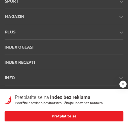
SPORT
MAGAZIN
PLUS
INDEX OGLASI
INDEX RECEPTI
INFO
Oglašavanje
Zaposli se na Indexu
Kontakt
Impressum
Uvjeti
Pretplatite se na
Index bez reklama
korištenja
Postavke kolačića
Podržite neovisno novinarstvo i čitajte Index bez bannera.
Pretplatite se
© 2026 Index