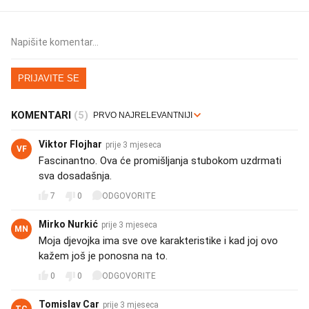
PRIJAVITE SE
KOMENTARI
(5)
Viktor Flojhar
prije 3 mjeseca
VF
Fascinantno. Ova će promišljanja stubokom uzdrmati
sva dosadašnja.
7
0
ODGOVORITE
Mirko Nurkić
prije 3 mjeseca
MN
Moja djevojka ima sve ove karakteristike i kad joj ovo
kažem još je ponosna na to.
0
0
ODGOVORITE
Tomislav Car
prije 3 mjeseca
TC