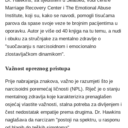
Dr. Hawkins, sa sjedištem u Seattleu, vodi centre
Marriage Recovery Center i The Emotional Abuse
Institute, koji su, kako se navodi, pomogli tisućama
parova da spase svoje veze te brojnim pacijentima u
oporavku. Autor je više od 40 knjiga na tu temu, a nudi
i obuku za stručnjake za mentalno zdravlje o
"suočavanju s narcisoidnom i emocionalno
zlostavljačkom dinamikom".
Važnost opreznog pristupa
Prije nabrajanja znakova, važno je razumjeti što je
narcisoidni poremećaj ličnosti (NPL). Riječ je o stanju
mentalnog zdravlja koje karakterizira prenaglašen
osjećaj vlastite važnosti, stalna potreba za divljenjem i
čest nedostatak empatije prema drugima. Dr. Hawkins
naglašava da narcizam "postoji na spektru, u rasponu
od blagih do teških simptoma".