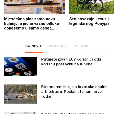
Mjesecima planiramo novu
Što povezuje Lexus i
kuhinju, a jednu važnu odluku
legendarnog Ponyja?
donesemo u samo deset
minuta
NAJNOVIJE
NAJČITANIJE
VEZANO
Putujete izvan EU? Korisnici otkrili
korisnu postavku na iPhoneu
Biramo remek-djela hrvatske obalne
arhitekture. Poslali ste nam prve
fotke