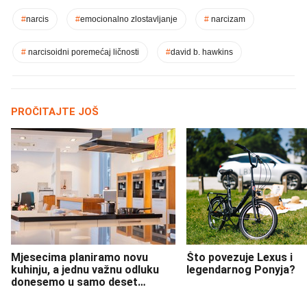
#
narcis
#
emocionalno zlostavljanje
#
narcizam
#
narcisoidni poremećaj ličnosti
#
david b. hawkins
PROČITAJTE JOŠ
Mjesecima planiramo novu
Što povezuje Lexus i
kuhinju, a jednu važnu odluku
legendarnog Ponyja?
donesemo u samo deset
minuta