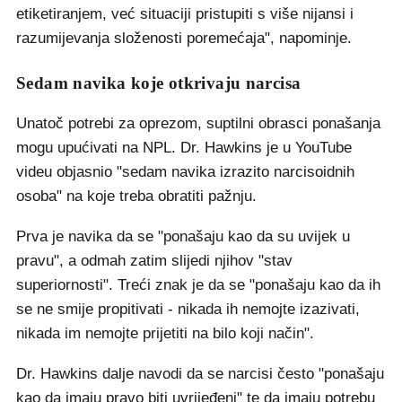
etiketiranjem, već situaciji pristupiti s više nijansi i
razumijevanja složenosti poremećaja", napominje.
Sedam navika koje otkrivaju narcisa
Unatoč potrebi za oprezom, suptilni obrasci ponašanja
mogu upućivati na NPL. Dr. Hawkins je u YouTube
videu objasnio "sedam navika izrazito narcisoidnih
osoba" na koje treba obratiti pažnju.
Prva je navika da se "ponašaju kao da su uvijek u
pravu", a odmah zatim slijedi njihov "stav
superiornosti". Treći znak je da se "ponašaju kao da ih
se ne smije propitivati - nikada ih nemojte izazivati,
nikada im nemojte prijetiti na bilo koji način".
Dr. Hawkins dalje navodi da se narcisi često "ponašaju
kao da imaju pravo biti uvrijeđeni" te da imaju potrebu