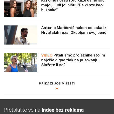
Kći Cindy Crawford kaže da ne sliči
majci, ljudi joj pišu: "Pa vi ste kao
blizanke"
Antonio Maričević nakon odlaska iz
Hrvatskih ruža: Okupljam svoj bend
VIDEO
Pitali smo prolaznike što im
najviše digne tlak na putovanju.
Slažete li se?
PRIKAŽI JOŠ VIJESTI
Pretplatite se na
Index bez reklama