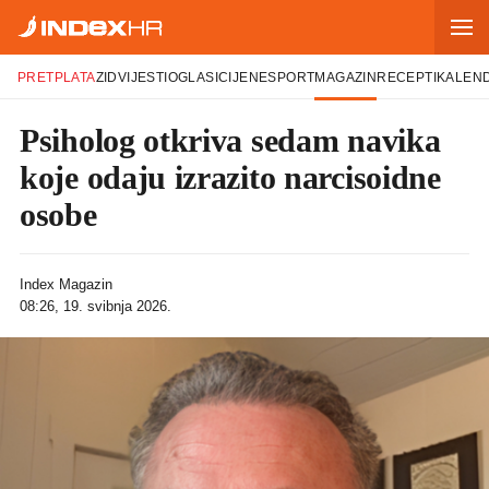
PRETPLATA
ZID
VIJESTI
OGLASI
CIJENE
SPORT
MAGAZIN
RECEPTI
KALEN
Psiholog otkriva sedam navika
koje odaju izrazito narcisoidne
osobe
Index Magazin
08:26, 19. svibnja 2026.