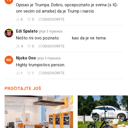
Opisao je Trumpa. Dobro, opcepoznato je svima (s IQ-
om vecim od amebe) da je Trump i narcis
6
0
ODGOVORITE
Edi Spalato
prije 3 mjeseca
Nešto mi ovo poznato 🤔🙄 kao da je ne tema🙄🤔
4
0
ODGOVORITE
Njoko Ono
prije 3 mjeseca
NO
Highly trumpistics person.
1
1
ODGOVORITE
PROČITAJTE JOŠ