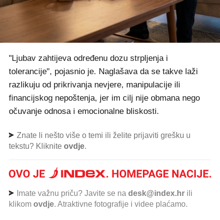
"Ljubav zahtijeva određenu dozu strpljenja i
tolerancije", pojasnio je. Naglašava da se takve laži
razlikuju od prikrivanja nevjere, manipulacije ili
financijskog nepoštenja, jer im cilj nije obmana nego
očuvanje odnosa i emocionalne bliskosti.
Znate li nešto više o temi ili želite prijaviti grešku u
tekstu? Kliknite
ovdje
.
Imate važnu priču? Javite se na
desk@index.hr
ili
klikom
ovdje
. Atraktivne fotografije i videe plaćamo.