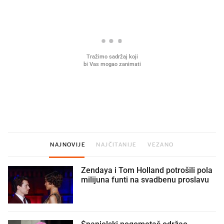
Mjesecima planiramo novu
Što povezuje Lexus i
kuhinju, a jednu važnu odluku
legendarnog Ponyja?
donesemo u samo deset minuta
NAJNOVIJE
NAJČITANIJE
VEZANO
Zendaya i Tom Holland potrošili pola
milijuna funti na svadbenu proslavu
Španjolski nogometaš održao