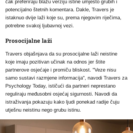
čak preferiraju blažu verziju istine umjesto grubih i
potencijalno štetnih komentara. Dakle, Travers je
istaknuo dvije laži koje su, prema njegovim riječima,
potrebne svakoj ljubavnoj vezi.
Prosocijalne laži
Travers objašnjava da su prosocijalne laži neistine
koje imaju pozitivan učinak na odnos jer štite
partnerove osjećaje i promiču bliskost. "Veze nisu
samo sustavi razmjene informacija", navodi Travers za
Psychology Today, ističući da partneri neprestano
reguliraju međusobni osjećaj sigurnosti. Navodi da
istraživanja pokazuju kako ljudi ponekad radije čuju
utješnu neistinu nego grubu istinu.