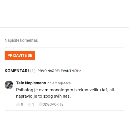
Mjesecima planiramo novu
Što povezuje Lexus i
kuhinju, a jednu važnu odluku
legendarnog Ponyja?
donesemo u samo deset minuta
PRIJAVITE SE
KOMENTARI
(1)
Tele Nepismeno
prije 2 mjeseca
Psiholog je ovim monologom izrekao veliku laž, ali
napravio je to zbog svih nas.
0
1
ODGOVORITE
PROČITAJTE JOŠ