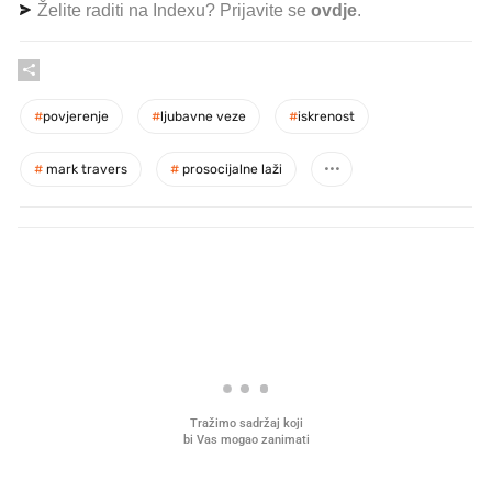
Želite raditi na Indexu? Prijavite se
ovdje
.
#
povjerenje
#
ljubavne veze
#
iskrenost
#
mark travers
#
prosocijalne laži
PROČITAJTE JOŠ