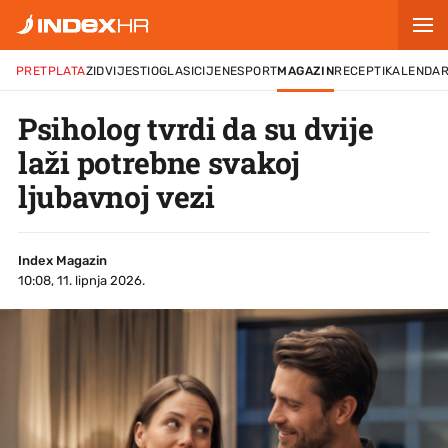
PRETPLATA
ZID
VIJESTI
OGLASI
CIJENE
SPORT
MAGAZIN
RECEPTI
KALENDA
Psiholog tvrdi da su dvije
laži potrebne svakoj
ljubavnoj vezi
Index Magazin
10:08, 11. lipnja 2026.