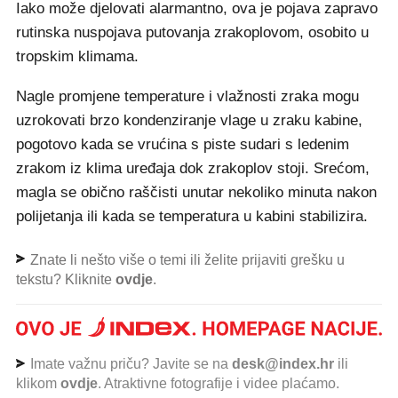
Iako može djelovati alarmantno, ova je pojava zapravo
rutinska nuspojava putovanja zrakoplovom, osobito u
tropskim klimama.
Nagle promjene temperature i vlažnosti zraka mogu
uzrokovati brzo kondenziranje vlage u zraku kabine,
pogotovo kada se vrućina s piste sudari s ledenim
zrakom iz klima uređaja dok zrakoplov stoji. Srećom,
magla se obično raščisti unutar nekoliko minuta nakon
polijetanja ili kada se temperatura u kabini stabilizira.
Znate li nešto više o temi ili želite prijaviti grešku u
tekstu? Kliknite
ovdje
.
Imate važnu priču? Javite se na
desk@index.hr
ili
klikom
ovdje
. Atraktivne fotografije i videe plaćamo.