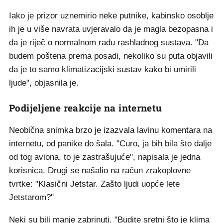
Iako je prizor uznemirio neke putnike, kabinsko osoblje
ih je u više navrata uvjeravalo da je magla bezopasna i
da je riječ o normalnom radu rashladnog sustava. "Da
budem poštena prema posadi, nekoliko su puta objavili
da je to samo klimatizacijski sustav kako bi umirili
ljude", objasnila je.
Podijeljene reakcije na internetu
Neobična snimka brzo je izazvala lavinu komentara na
internetu, od panike do šala. "Curo, ja bih bila što dalje
od tog aviona, to je zastrašujuće", napisala je jedna
korisnica. Drugi se našalio na račun zrakoplovne
tvrtke: "Klasični Jetstar. Zašto ljudi uopće lete
Jetstarom?"
Neki su bili manje zabrinuti. "Budite sretni što je klima