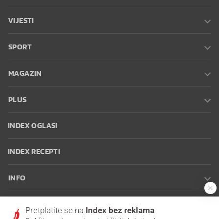
VIJESTI
SPORT
MAGAZIN
PLUS
INDEX OGLASI
INDEX RECEPTI
INFO
Oglašavanje
Zaposli se na Indexu
Kontakt
Impressum
Uvjeti
Pretplatite se na
Index bez reklama
korištenja
Postavke kolačića