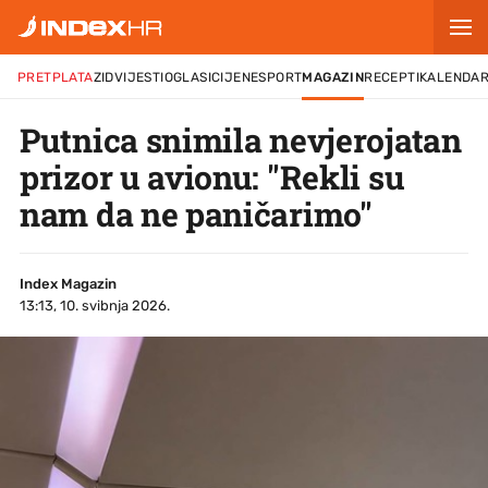
PRETPLATA
ZID
VIJESTI
OGLASI
CIJENE
SPORT
MAGAZIN
RECEPTI
KALENDA
Putnica snimila nevjerojatan
prizor u avionu: "Rekli su
nam da ne paničarimo"
Index Magazin
13:13, 10. svibnja 2026.