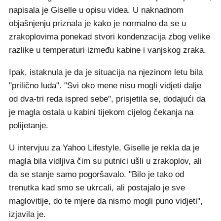
napisala je Giselle u opisu videa. U naknadnom
objašnjenju priznala je kako je normalno da se u
zrakoplovima ponekad stvori kondenzacija zbog velike
razlike u temperaturi između kabine i vanjskog zraka.
Ipak, istaknula je da je situacija na njezinom letu bila
"prilično luda". "Svi oko mene nisu mogli vidjeti dalje
od dva-tri reda ispred sebe", prisjetila se, dodajući da
je magla ostala u kabini tijekom cijelog čekanja na
polijetanje.
U intervjuu za Yahoo Lifestyle, Giselle je rekla da je
magla bila vidljiva čim su putnici ušli u zrakoplov, ali
da se stanje samo pogoršavalo. "Bilo je tako od
trenutka kad smo se ukrcali, ali postajalo je sve
maglovitije, do te mjere da nismo mogli puno vidjeti",
izjavila je.