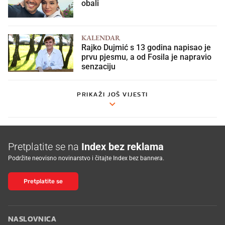
obali
KALENDAR
Rajko Dujmić s 13 godina napisao je
prvu pjesmu, a od Fosila je napravio
senzaciju
PRIKAŽI JOŠ VIJESTI
Pretplatite se na
Index bez reklama
Podržite neovisno novinarstvo i čitajte Index bez bannera.
Pretplatite se
NASLOVNICA