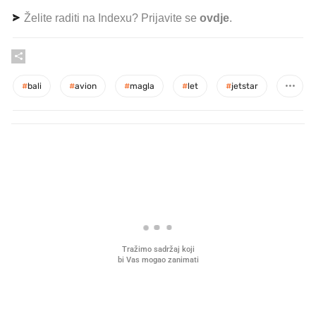
Želite raditi na Indexu? Prijavite se
ovdje
.
#
bali
#
avion
#
magla
#
let
#
jetstar
PROČITAJTE JOŠ
Mjesecima planiramo novu
Što povezuje Lexus i
kuhinju, a jednu važnu odluku
legendarnog Ponyja?