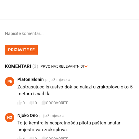
donesemo u samo deset minuta
PRIJAVITE SE
KOMENTARI
(3)
Platon Elenin
prije 3 mjeseca
PE
Zastrasujuce iskustvo dok se nalazi u zrakoplovu oko 5
metara iznad tla
0
0
ODGOVORITE
Njoko Ono
prije 3 mjeseca
NO
To je kemtrejls nespretnošću pilota pušten unutar
umjesto van zrakoplova.
4
0
ODGOVORITE