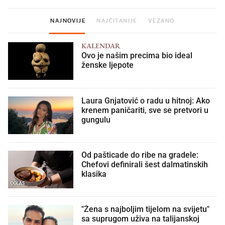
NAJNOVIJE
NAJČITANIJE
VEZANO
KALENDAR
Ovo je našim precima bio ideal
ženske ljepote
Laura Gnjatović o radu u hitnoj: Ako
krenem paničariti, sve se pretvori u
gungulu
Od pašticade do ribe na gradele:
Chefovi definirali šest dalmatinskih
klasika
OGLAS
"Žena s najboljim tijelom na svijetu"
sa suprugom uživa na talijanskoj