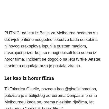
PUTNICI na letu iz Balija za Melbourne nedavno su
doživjeli prilično neugodno iskustvo kada se kabina
njihovog zrakoplova ispunila gustom maglom,
stvarajući prizor koji su mnogi opisali kao scenu iz
horor filma. Incident se dogodio na letu tvrtke Jetstar,
a snimka događaja brzo je postala viralna.
Let kao iz horor filma
TikTokerica Giselle, poznata kao @giselleinmotion,
putovala je s balijskog aerodroma Denpasar prema
Melbourneu kada se, prema njezinim riječima, let
pretvorio u "početak horor filma".