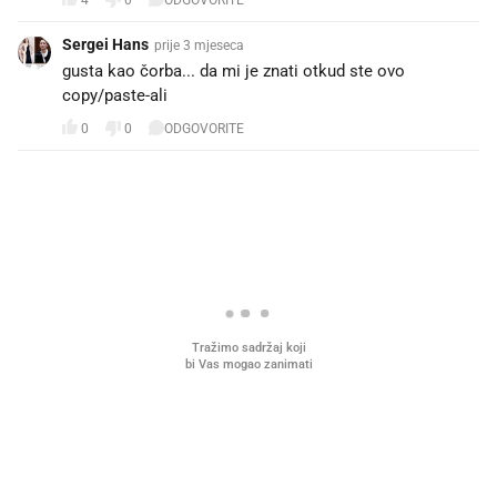
Sergei Hans
prije 3 mjeseca
gusta kao čorba... da mi je znati otkud ste ovo
copy/paste-ali
0
0
ODGOVORITE
PROČITAJTE JOŠ
Mjesecima planiramo novu
Što povezuje Lexus i
kuhinju, a jednu važnu odluku
legendarnog Ponyja?
donesemo u samo deset minuta