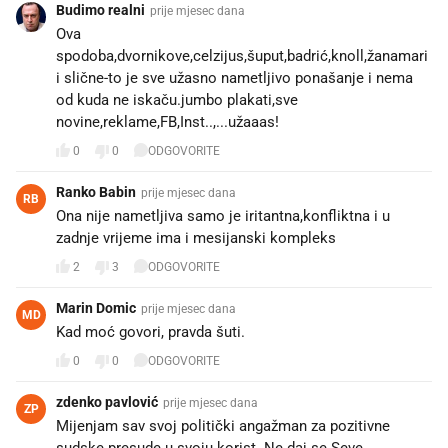
Budimo realni
prije mjesec dana
Ova
spodoba,dvornikove,celzijus,šuput,badrić,knoll,žanamari
i slične-to je sve užasno nametljivo ponašanje i nema
od kuda ne iskaču.jumbo plakati,sve
novine,reklame,FB,Inst..,...užaaas!
0
0
ODGOVORITE
Ranko Babin
prije mjesec dana
RB
Ona nije nametljiva samo je iritantna,konfliktna i u
zadnje vrijeme ima i mesijanski kompleks
2
3
ODGOVORITE
Marin Domic
prije mjesec dana
MD
Kad moć govori, pravda šuti.
0
0
ODGOVORITE
zdenko pavlović
prije mjesec dana
ZP
Mijenjam sav svoj politički angažman za pozitivne
sudske presude u svoju korist. Ne daj se Seve.