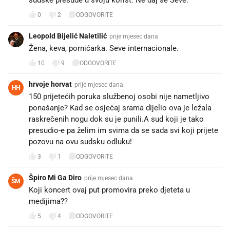
0
2
ODGOVORITE
Leopold Bijelić Naletilić
prije mjesec dana
Žena, keva, pornićarka. Seve internacionale.
10
9
ODGOVORITE
hrvoje horvat
prije mjesec dana
HH
150 prijetećih poruka službenoj osobi nije nametljivo
ponašanje? Kad se osjećaj srama dijelio ova je ležala
raskrečenih nogu dok su je punili.A sud koji je tako
presudio-e pa želim im svima da se sada svi koji prijete
pozovu na ovu sudsku odluku!
3
1
ODGOVORITE
Špiro Mi Ga Diro
prije mjesec dana
ŠM
Koji koncert ovaj put promovira preko djeteta u
medijima??
5
4
ODGOVORITE