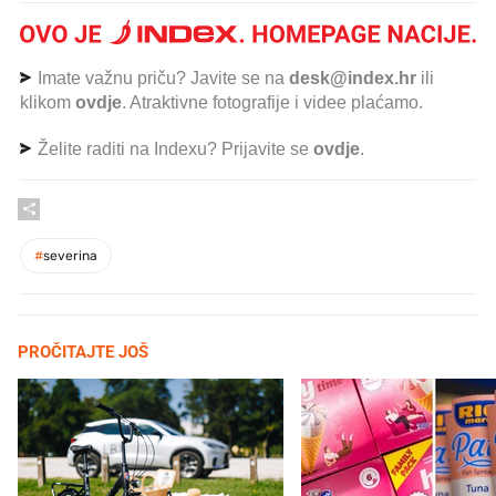
Imate važnu priču? Javite se na
desk@index.hr
ili
klikom
ovdje
. Atraktivne fotografije i videe plaćamo.
Želite raditi na Indexu? Prijavite se
ovdje
.
#
severina
PROČITAJTE JOŠ