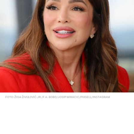
FOTO: ŽIGA ŽIVULOVIĆ JR./F.A. BOBO/JOSIP MIKACIC/PIXSELL/INSTAGRAM