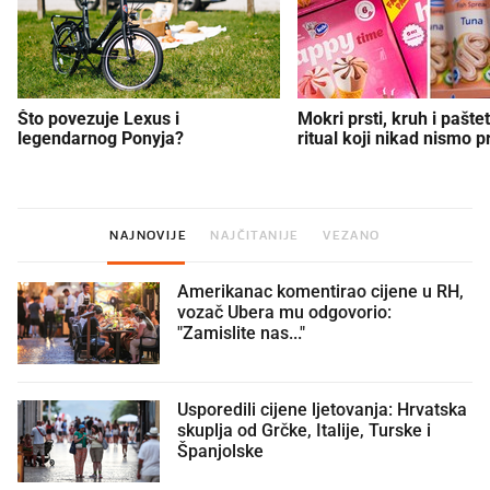
Što povezuje Lexus i
Mokri prsti, kruh i paštet
legendarnog Ponyja?
ritual koji nikad nismo p
NAJNOVIJE
NAJČITANIJE
VEZANO
Amerikanac komentirao cijene u RH,
vozač Ubera mu odgovorio:
"Zamislite nas..."
Usporedili cijene ljetovanja: Hrvatska
skuplja od Grčke, Italije, Turske i
Španjolske