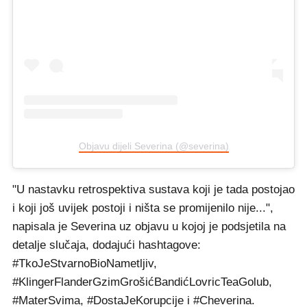
Objavu dijeli Severina (@severina)
"U nastavku retrospektiva sustava koji je tada postojao
i koji još uvijek postoji i ništa se promijenilo nije...",
napisala je Severina uz objavu u kojoj je podsjetila na
detalje slučaja, dodajući hashtagove:
#TkoJeStvarnoBioNametljiv,
#KlingerFlanderGzimGrošićBandićLovricTeaGolub,
#MaterSvima, #DostaJeKorupcije i #Cheverina.