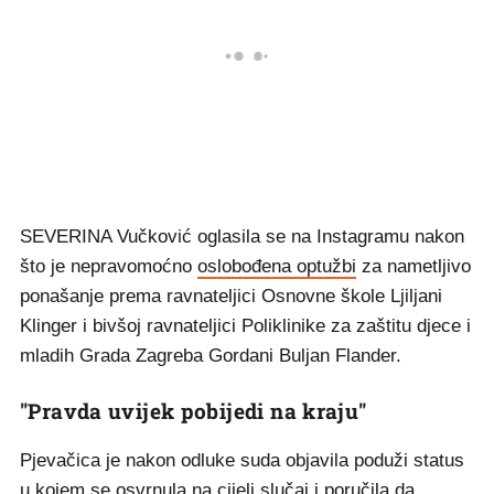
SEVERINA Vučković oglasila se na Instagramu nakon
što je nepravomoćno
oslobođena optužbi
za nametljivo
ponašanje prema ravnateljici Osnovne škole Ljiljani
Klinger i bivšoj ravnateljici Poliklinike za zaštitu djece i
mladih Grada Zagreba Gordani Buljan Flander.
"Pravda uvijek pobijedi na kraju"
Pjevačica je nakon odluke suda objavila poduži status
u kojem se osvrnula na cijeli slučaj i poručila da