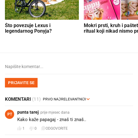
Što povezuje Lexus i
Mokri prsti, kruh i paštet
legendarnog Ponyja?
ritual koji nikad nismo p
PRIJAVITE SE
KOMENTARI
(11)
punta tarej
prije mjesec dana
PT
Kako kaže papagaj - znaš ti znaš..
1
0
ODGOVORITE