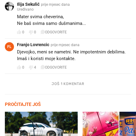
Ilija Sekulić
prije mjesec dana
Uređivano
Mater svima cheverina,
Ne baš svima samo dušmanima...
0
0
ODGOVORITE
Franjo Lovrencic
prije mjesec dana
FL
Djevojko, meni se nametni. Ne impotentnim debilima.
Imaš i koristi moje kontakte.
0
4
ODGOVORITE
JOŠ 1 KOMENTAR
PROČITAJTE JOŠ