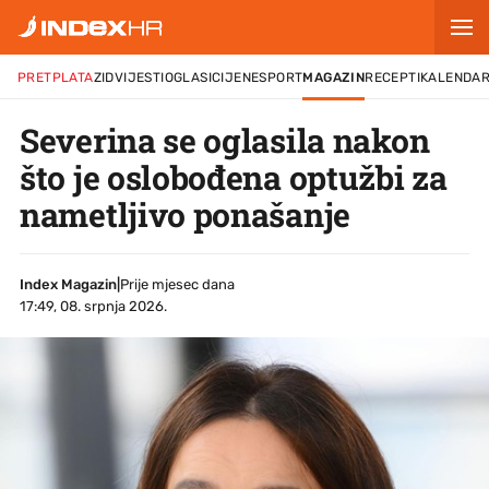
PRETPLATA
ZID
VIJESTI
OGLASI
CIJENE
SPORT
MAGAZIN
RECEPTI
KALENDA
Severina se oglasila nakon
što je oslobođena optužbi za
nametljivo ponašanje
Index Magazin
|
Prije mjesec dana
17:49, 08. srpnja 2026.