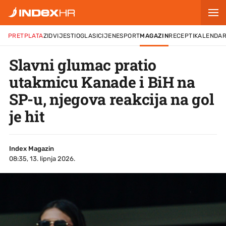
PRETPLATA
ZID
VIJESTI
OGLASI
CIJENE
SPORT
MAGAZIN
RECEPTI
KALENDA
Slavni glumac pratio
utakmicu Kanade i BiH na
SP-u, njegova reakcija na gol
je hit
Index Magazin
08:35, 13. lipnja 2026.