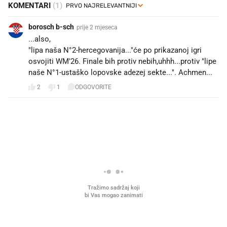
KOMENTARI
(1)
borosch b-sch
prije 2 mjeseca
...also,
"lipa naša N°2-hercegovanija..."će po prikazanoj igri
osvojiti WM'26. Finale bih protiv nebih,uhhh...protiv "lipe
naše N°1-ustaško lopovske adezej sekte...". Achmen...
2
1
ODGOVORITE
PROČITAJTE JOŠ
Što povezuje Lexus i
Mokri prsti, kruh i paštet