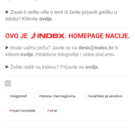
Znate li nešto više o temi ili želite prijaviti grešku u
tekstu? Kliknite
ovdje
.
Imate važnu priču? Javite se na
desk@index.hr
ili
klikom
ovdje
. Atraktivne fotografije i videe plaćamo.
Želite raditi na Indexu? Prijavite se
ovdje
.
#
nogomet
#
bosna i hercegovina
#
svjetsko prvenstvo
#
ryan reynolds
#
viral