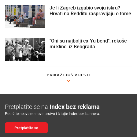
Je li Zagreb izgubio svoju iskru?
Hrvati na Redditu raspravljaju o tome
"Oni su najbolji ex-Yu bend", rekoše
mi klinci iz Beograda
PRIKAŽI JOŠ VIJESTI
Pretplatite se na
Index bez reklama
Podržite neovisno novinarstvo i čitajte Index bez bannera.
Pretplatite se