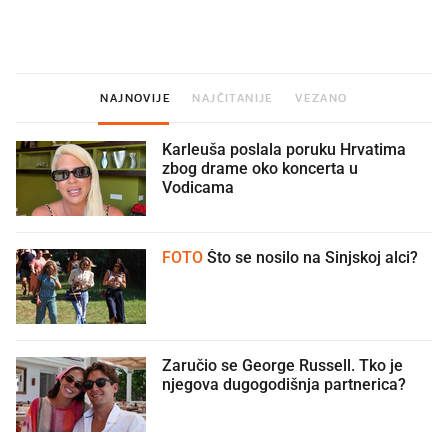
legendarnog Ponyja?
ritual koji nikad nismo p
NAJNOVIJE
NAJČITANIJE
VEZANO
Karleuša poslala poruku Hrvatima
zbog drame oko koncerta u
Vodicama
FOTO
Što se nosilo na Sinjskoj alci?
Zaručio se George Russell. Tko je
njegova dugogodišnja partnerica?