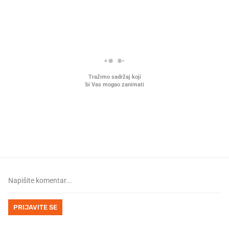
PROČITAJTE JOŠ
Što povezuje Lexus i
Mokri prsti, kruh i paštet
legendarnog Ponyja?
ritual koji nikad nismo p
PRIJAVITE SE