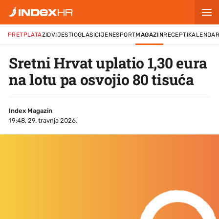
PRETPLATA
ZID
VIJESTI
OGLASI
CIJENE
SPORT
MAGAZIN
RECEPTI
KALENDA
Sretni Hrvat uplatio 1,30 eura
na lotu pa osvojio 80 tisuća
Index Magazin
19:48, 29. travnja 2026.