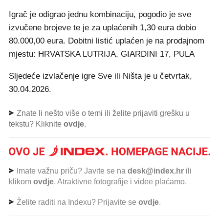
Igrač je odigrao jednu kombinaciju, pogodio je sve
izvučene brojeve te je za uplaćenih 1,30 eura dobio
80.000,00 eura. Dobitni listić uplaćen je na prodajnom
mjestu: HRVATSKA LUTRIJA, GIARDINI 17, PULA
Sljedeće izvlačenje igre Sve ili Ništa je u četvrtak,
30.04.2026.
Znate li nešto više o temi ili želite prijaviti grešku u
tekstu? Kliknite
ovdje
.
Imate važnu priču? Javite se na
desk@index.hr
ili
klikom
ovdje
. Atraktivne fotografije i videe plaćamo.
Želite raditi na Indexu? Prijavite se
ovdje
.