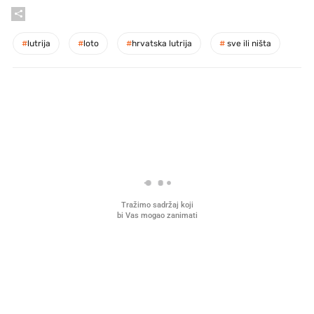
#
lutrija
#
loto
#
hrvatska lutrija
#
sve ili ništa
PROČITAJTE JOŠ
Što povezuje Lexus i
Mokri prsti, kruh i paštet
legendarnog Ponyja?
ritual koji nikad nismo p