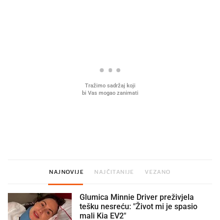
PROČITAJTE JOŠ
Što povezuje Lexus i
Mokri prsti, kruh i paštet
legendarnog Ponyja?
ritual koji nikad nismo p
NAJNOVIJE
NAJČITANIJE
VEZANO
Glumica Minnie Driver preživjela
tešku nesreću: "Život mi je spasio
mali Kia EV2"