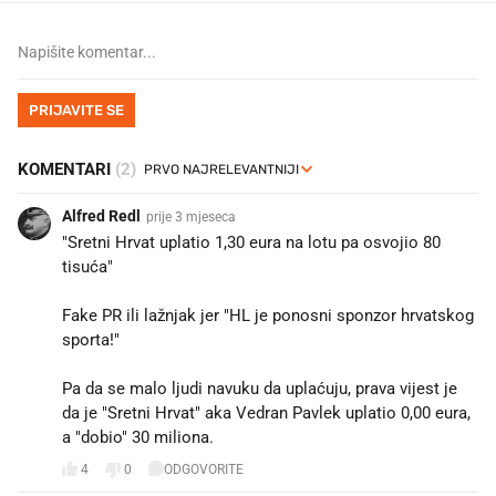
PRIJAVITE SE
KOMENTARI
(2)
Alfred Redl
prije 3 mjeseca
"Sretni Hrvat uplatio 1,30 eura na lotu pa osvojio 80
tisuća"
Fake PR ili lažnjak jer "HL je ponosni sponzor hrvatskog
sporta!"
Pa da se malo ljudi navuku da uplaćuju, prava vijest je
da je "Sretni Hrvat" aka Vedran Pavlek uplatio 0,00 eura,
a "dobio" 30 miliona.
4
0
ODGOVORITE