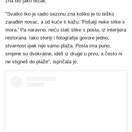
zna biti jako težak.
"Svatko tko je radio sezonu zna koliko je to teško
zarađen novac, a od kuće ti kažu: 'Pošalji neke slike s
mora.' Pa naravno, neću slati slike s posla, iz interijera
restorana. Iako storiji i fotografije govore jedno,
stvarnost ipak nije samo plaža. Posla ima puno,
smjene su dvokratne, ideš iz druge u prvu, a često ni
ne stigneš do plaže", ispričala je.