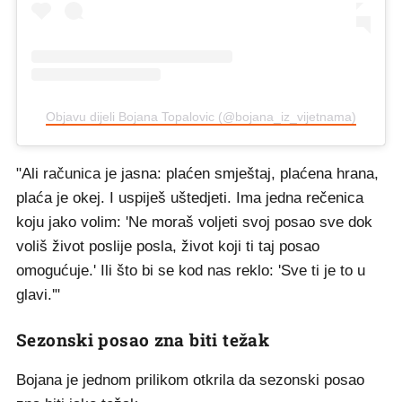
Objavu dijeli Bojana Topalovic (@bojana_iz_vijetnama)
"Ali računica je jasna: plaćen smještaj, plaćena hrana,
plaća je okej. I uspiješ uštedjeti. Ima jedna rečenica
koju jako volim: 'Ne moraš voljeti svoj posao sve dok
voliš život poslije posla, život koji ti taj posao
omogućuje.' Ili što bi se kod nas reklo: 'Sve ti je to u
glavi.'"
Sezonski posao zna biti težak
Bojana je jednom prilikom otkrila da sezonski posao