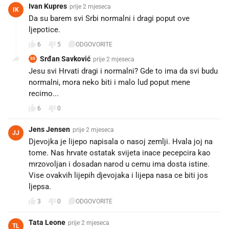
Ivan Kupres
prije 2 mjeseca
IK
Da su barem svi Srbi normalni i dragi poput ove
ljepotice.
6
5
ODGOVORITE
Srđan Savković
prije 2 mjeseca
SS
Jesu svi Hrvati dragi i normalni? Gde to ima da svi budu
normalni, mora neko biti i malo lud poput mene
recimo...
6
0
Jens Jensen
prije 2 mjeseca
JJ
Djevojka je lijepo napisala o nasoj zemlji. Hvala joj na
tome. Nas hrvate ostatak svijeta inace pecepcira kao
mrzovoljan i dosadan narod u cemu ima dosta istine.
Vise ovakvih lijepih djevojaka i lijepa nasa ce biti jos
ljepsa.
3
0
ODGOVORITE
Tata Leone
prije 2 mjeseca
TL