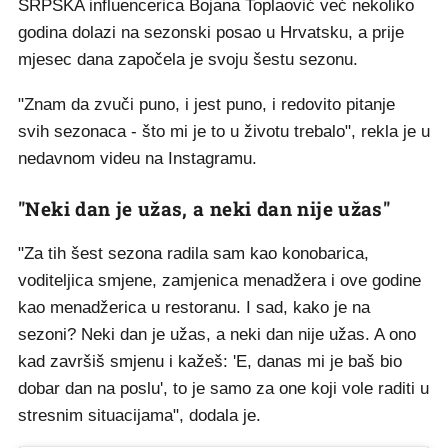
SRPSKA influencerica Bojana Toplaović već nekoliko
godina dolazi na sezonski posao u Hrvatsku, a prije
mjesec dana započela je svoju šestu sezonu.
"Znam da zvuči puno, i jest puno, i redovito pitanje
svih sezonaca - što mi je to u životu trebalo", rekla je u
nedavnom videu na Instagramu.
"Neki dan je užas, a neki dan nije užas"
"Za tih šest sezona radila sam kao konobarica,
voditeljica smjene, zamjenica menadžera i ove godine
kao menadžerica u restoranu. I sad, kako je na
sezoni? Neki dan je užas, a neki dan nije užas. A ono
kad završiš smjenu i kažeš: 'E, danas mi je baš bio
dobar dan na poslu', to je samo za one koji vole raditi u
stresnim situacijama", dodala je.