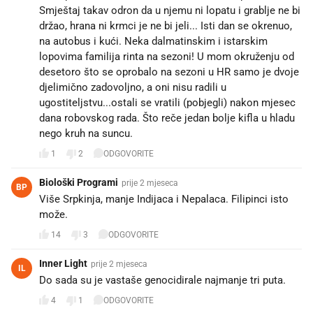
Smještaj takav odron da u njemu ni lopatu i grablje ne bi
držao, hrana ni krmci je ne bi jeli... Isti dan se okrenuo,
na autobus i kući. Neka dalmatinskim i istarskim
lopovima familija rinta na sezoni! U mom okruženju od
desetoro što se oprobalo na sezoni u HR samo je dvoje
djelimično zadovoljno, a oni nisu radili u
ugostiteljstvu...ostali se vratili (pobjegli) nakon mjesec
dana robovskog rada. Što reče jedan bolje kifla u hladu
nego kruh na suncu.
1
2
ODGOVORITE
Biološki Programi
prije 2 mjeseca
BP
Više Srpkinja, manje Indijaca i Nepalaca. Filipinci isto
može.
14
3
ODGOVORITE
Inner Light
prije 2 mjeseca
IL
Do sada su je vastaše genocidirale najmanje tri puta.
4
1
ODGOVORITE