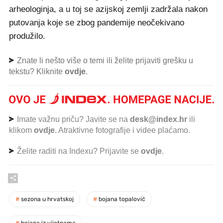
arheologinja, a u toj se azijskoj zemlji zadržala nakon
putovanja koje se zbog pandemije neočekivano
produžilo.
Znate li nešto više o temi ili želite prijaviti grešku u
tekstu? Kliknite
ovdje
.
Imate važnu priču? Javite se na
desk@index.hr
ili
klikom
ovdje
. Atraktivne fotografije i videe plaćamo.
Želite raditi na Indexu? Prijavite se
ovdje
.
#
sezona u hrvatskoj
#
bojana topalović
#
bojana iz vijetnama