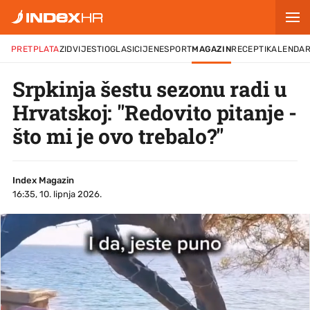
PRETPLATA
ZID
VIJESTI
OGLASI
CIJENE
SPORT
MAGAZIN
RECEPTI
KALENDA
Srpkinja šestu sezonu radi u
Hrvatskoj: "Redovito pitanje -
što mi je ovo trebalo?"
Index Magazin
16:35, 10. lipnja 2026.