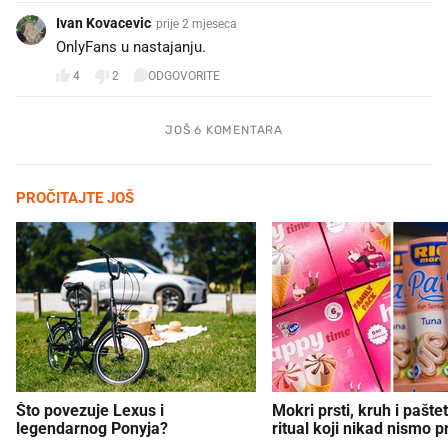
Ivan Kovacevic
prije 2 mjeseca
OnlyFans u nastajanju.
4
2
ODGOVORITE
JOŠ 6 KOMENTARA
PROČITAJTE JOŠ
Što povezuje Lexus i
Mokri prsti, kruh i paštet
legendarnog Ponyja?
ritual koji nikad nismo p