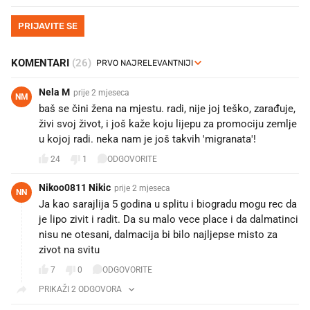
PRIJAVITE SE
KOMENTARI
(26)
Nela M
prije 2 mjeseca
NM
baš se čini žena na mjestu. radi, nije joj teško, zarađuje,
živi svoj život, i još kaže koju lijepu za promociju zemlje
u kojoj radi. neka nam je još takvih 'migranata'!
24
1
ODGOVORITE
Nikoo0811 Nikic
prije 2 mjeseca
NN
Ja kao sarajlija 5 godina u splitu i biogradu mogu rec da
je lipo zivit i radit. Da su malo vece place i da dalmatinci
nisu ne otesani, dalmacija bi bilo najljepse misto za
zivot na svitu
7
0
ODGOVORITE
PRIKAŽI 2 ODGOVORA