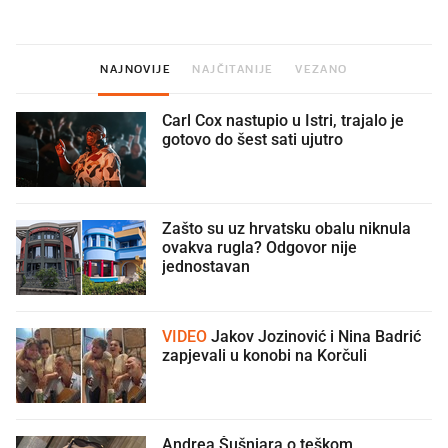
NAJNOVIJE
NAJČITANIJE
VEZANO
Carl Cox nastupio u Istri, trajalo je
gotovo do šest sati ujutro
Zašto su uz hrvatsku obalu niknula
ovakva rugla? Odgovor nije
jednostavan
VIDEO
Jakov Jozinović i Nina Badrić
zapjevali u konobi na Korčuli
Andrea Šušnjara o teškom