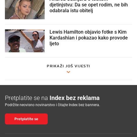
djetinjstvu: Da se opet rodim, ne bih
odabrala istu obitelj
Lewis Hamilton objavio fotke s Kim
Kardashian i pokazao kako provode
ljeto
PRIKAŽI JOŠ VIJESTI
Pretplatite se na
Index bez reklama
Podržite neovisno novinarstvo i čitajte Index bez bannera.
Pretplatite se