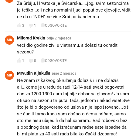
Za Srbiju, Hrvatska je Švicarska.....jbg. svim sezoncima
je teško...ali neka normalni ljudi poput ove djevojle, vidit
ce da u "NDH" ne vise Srbi po banderima
3
1
ODGOVORITE
Milorad Krekin
prije 2 mjeseca
MK
veci dio godine zivi u vietnamu, a dolazi tu odradit
sezonu?
1
0
ODGOVORITE
Mrvudin Kljukuša
prije 2 mjeseca
MK
Ne znam iz kakvog okruženja dolaziš ili ne dolaziš
ali...kome je u redu da radi 12-14 sati svaki bogovetni
dan za 1200-1300 eura taj nije dobar sa glavom! Ja sam
otišao na sezonu tri puta: tada, jednom i nikad više! Sve
što je bilo dogovoreno od uslova nije ispoštovano. Još
se čudili tamo kada sam došao o čemu pričam, samo
što me nisu ubijedili da haluciniram...Rad robovski bez
slobodnog dana, kad izračunam radne sate ispadne da
bi mi plata za 40 sati rada bila ko đački džeparac!