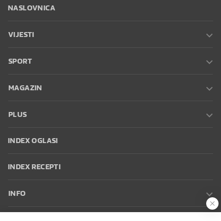
NASLOVNICA
VIJESTI
SPORT
MAGAZIN
PLUS
INDEX OGLASI
INDEX RECEPTI
INFO
Oglašavanje
Zaposli se na Indexu
Kontakt
Impressum
Uvjeti