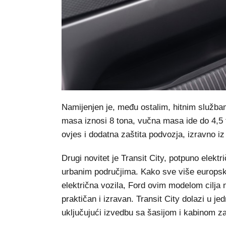
Namijenjen je, među ostalim, hitnim služba
masa iznosi 8 tona, vučna masa ide do 4,5 
ovjes i dodatna zaštita podvozja, izravno iz
Drugi novitet je Transit City, potpuno elektr
urbanim područjima. Kako sve više europsk
električna vozila, Ford ovim modelom cilja n
praktičan i izravan. Transit City dolazi u jed
uključujući izvedbu sa šasijom i kabinom za