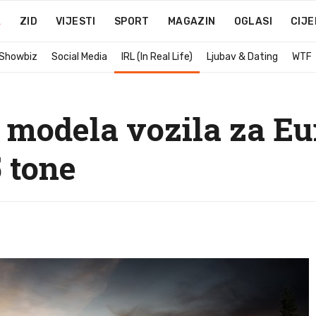
A
ZID
VIJESTI
SPORT
MAGAZIN
OGLASI
CIJE
 Showbiz
Social Media
IRL (In Real Life)
Ljubav & Dating
WTF
h modela vozila za Eu
5 tone