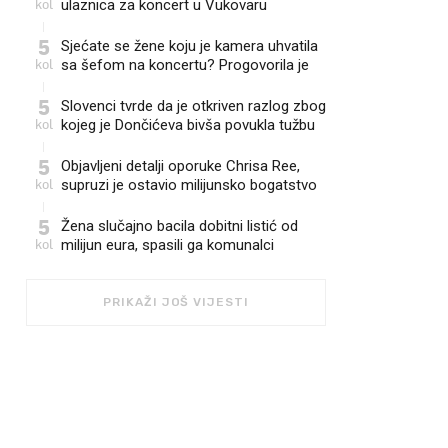
kol
ulaznica za koncert u Vukovaru
5
Sjećate se žene koju je kamera uhvatila
kol
sa šefom na koncertu? Progovorila je
5
Slovenci tvrde da je otkriven razlog zbog
kol
kojeg je Dončićeva bivša povukla tužbu
5
Objavljeni detalji oporuke Chrisa Ree,
kol
supruzi je ostavio milijunsko bogatstvo
5
Žena slučajno bacila dobitni listić od
kol
milijun eura, spasili ga komunalci
PRIKAŽI JOŠ VIJESTI