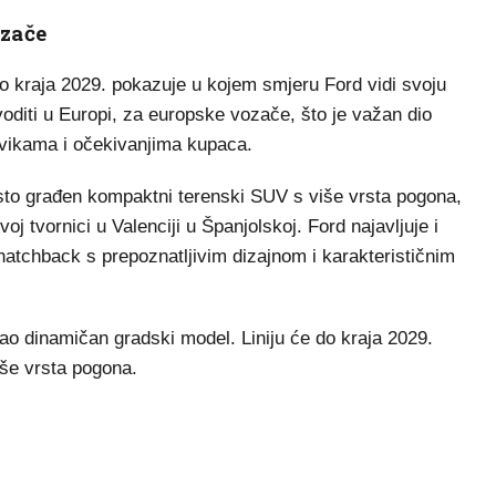
ozače
 kraja 2029. pokazuje u kojem smjeru Ford vidi svoju
oditi u Europi, za europske vozače, što je važan dio
avikama i očekivanjima kupaca.
vrsto građen kompaktni terenski SUV s više vrsta pogona,
j tvornici u Valenciji u Španjolskoj. Ford najavljuje i
hatchback s prepoznatljivim dizajnom i karakterističnim
kao dinamičan gradski model. Liniju će do kraja 2029.
iše vrsta pogona.