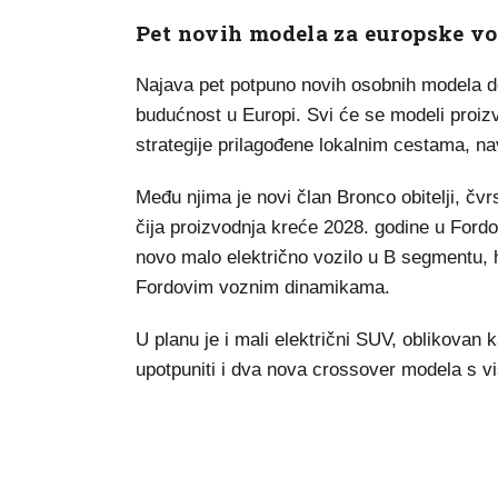
Pet novih modela za europske v
Najava pet potpuno novih osobnih modela do
budućnost u Europi. Svi će se modeli proizv
strategije prilagođene lokalnim cestama, n
Među njima je novi član Bronco obitelji, č
čija proizvodnja kreće 2028. godine u Fordovo
novo malo električno vozilo u B segmentu, 
Fordovim voznim dinamikama.
U planu je i mali električni SUV, oblikovan 
upotpuniti i dva nova crossover modela s v