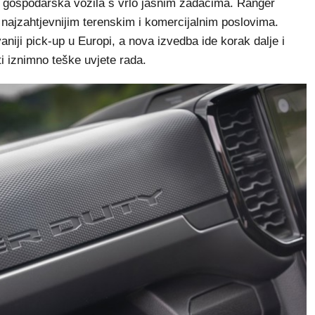
a gospodarska vozila s vrlo jasnim zadacima. Ranger
 najzahtjevnijim terenskim i komercijalnim poslovima.
iji pick-up u Europi, a nova izvedba ide korak dalje i
ti iznimno teške uvjete rada.