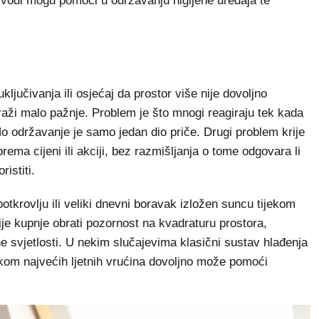
izvodi mogu pomoći u održavanju higijene uređaja te
ljučivanja ili osjećaj da prostor više nije dovoljno
raži malo pažnje. Problem je što mnogi reagiraju tek kada
 No održavanje je samo jedan dio priče. Drugi problem krije
prema cijeni ili akciji, bez razmišljanja o tome odgovara li
istiti.
potkrovlju ili veliki dnevni boravak izložen suncu tijekom
ije kupnje obrati pozornost na kvadraturu prostora,
odne svjetlosti. U nekim slučajevima klasični sustav hlađenja
kom najvećih ljetnih vrućina dovoljno može pomoći