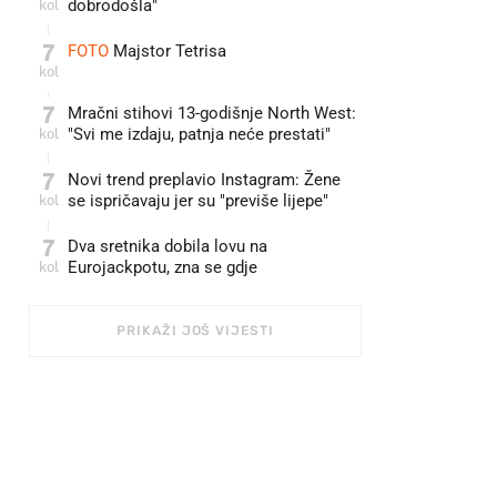
kol
dobrodošla"
7
FOTO
Majstor Tetrisa
kol
7
Mračni stihovi 13-godišnje North West:
kol
"Svi me izdaju, patnja neće prestati"
7
Novi trend preplavio Instagram: Žene
kol
se ispričavaju jer su "previše lijepe"
7
Dva sretnika dobila lovu na
kol
Eurojackpotu, zna se gdje
PRIKAŽI JOŠ VIJESTI