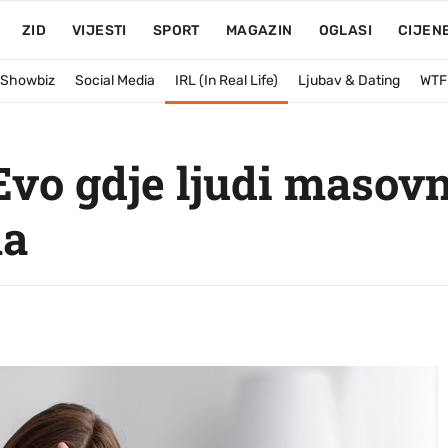
ZID
VIJESTI
SPORT
MAGAZIN
OGLASI
CIJEN
& Showbiz
Social Media
IRL (In Real Life)
Ljubav & Dating
WTF
Evo gdje ljudi masovn
ma