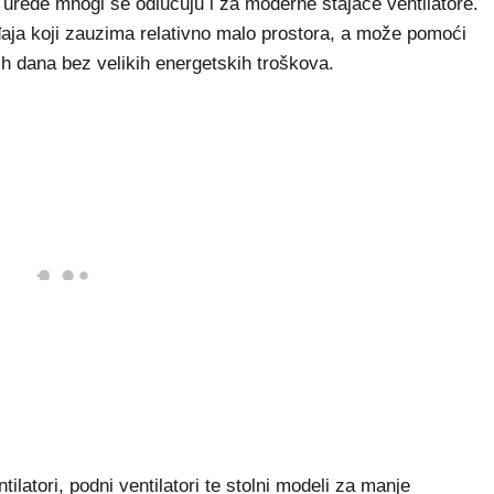
urede mnogi se odlučuju i za moderne stajaće ventilatore.
đaja koji zauzima relativno malo prostora, a može pomoći
ih dana bez velikih energetskih troškova.
tilatori, podni ventilatori te stolni modeli za manje