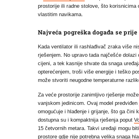
prostorije ili radne stolove, što korisnicim
vlastitim navikama.
Najveća pogreška događa se prije
Kada ventilator ili rashlađivač zraka više ni
rješenjem. No upravo tada najčešće dolazi d
cijeni, a tek kasnije shvate da snaga uređa
opterećenjem, troši više energije i teško po
može stvoriti neugodne temperaturne razlik
Za veće prostorije zanimljivo rješenje može
vanjskom jedinicom. Ovaj model predviđen j
omogućuje i hlađenje i grijanje, što ga čini 
dostupna su i kompaktnija rješenja poput
Vo
15 četvornih metara. Takvi uređaji mogu bit
prostore gdje nije potrebna velika snaga hl