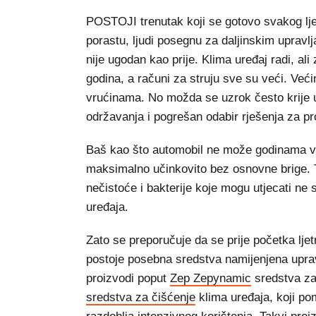
POSTOJI trenutak koji se gotovo svakog lj
porastu, ljudi posegnu za daljinskim upravl
nije ugodan kao prije. Klima uređaj radi, ali
godina, a računi za struju sve su veći. Veći
vrućinama. No možda se uzrok često krije 
održavanja i pogrešan odabir rješenja za pr
Baš kao što automobil ne može godinama voz
maksimalno učinkovito bez osnovne brige. T
nečistoće i bakterije koje mogu utjecati n
uređaja.
Zato se preporučuje da se prije početka lje
postoje posebna sredstva namijenjena upra
proizvodi poput
Zep Zepynamic
sredstva za
sredstva za čišćenje
klima uređaja, koji pom