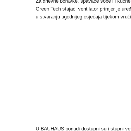
Za dnevne boravke, spavaće sobe ili kućne 
Green Tech stajaći ventilator
primjer je ure
u stvaranju ugodnijeg osjećaja tijekom vruć
U
BAUHAUS ponudi
dostupni su i stupni ven