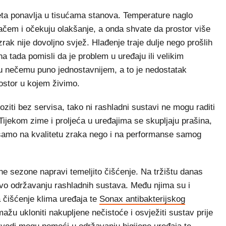
eta ponavlja u tisućama stanova. Temperature naglo
jačem i očekuju olakšanje, a onda shvate da prostor više
 zrak nije dovoljno svjež. Hlađenje traje dulje nego prošlih
na tada pomisli da je problem u uređaju ili velikim
u nečemu puno jednostavnijem, a to je nedostatak
ostor u kojem živimo.
iti bez servisa, tako ni rashladni sustavi ne mogu raditi
ijekom zime i proljeća u uređajima se skupljaju prašina,
e samo na kvalitetu zraka nego i na performanse samog
tne sezone napravi temeljito čišćenje. Na tržištu danas
vo održavanju rashladnih sustava. Među njima su i
 čišćenje klima uređaja te
Sonax antibakterijskog
ažu ukloniti nakupljene nečistoće i osvježiti sustav prije