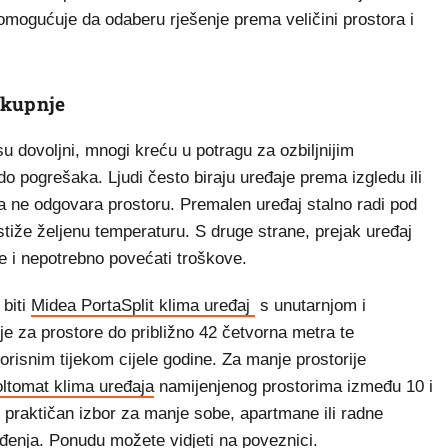
a omogućuje da odaberu rješenje prema veličini prostora i
 kupnje
su dovoljni, mnogi kreću u potragu za ozbiljnijim
o pogrešaka. Ljudi često biraju uređaje prema izgledu ili
ja ne odgovara prostoru. Premalen uređaj stalno radi pod
stiže željenu temperaturu. S druge strane, prejak uređaj
e i nepotrebno povećati troškove.
 biti
Midea PortaSplit klima uređaj
s unutarnjom i
e za prostore do približno 42 četvorna metra te
korisnim tijekom cijele godine. Za manje prostorije
ltomat klima uređaja
namijenjenog prostorima između 10 i
i praktičan izbor za manje sobe, apartmane ili radne
ađenja. Ponudu možete vidjeti
na poveznici
.