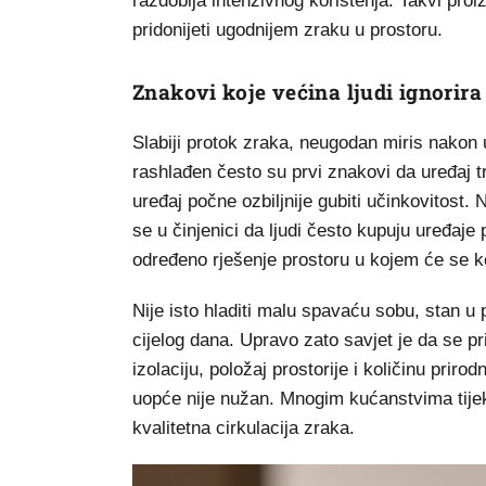
razdoblja intenzivnog korištenja. Takvi pro
pridonijeti ugodnijem zraku u prostoru.
Znakovi koje većina ljudi ignorira
Slabiji protok zraka, neugodan miris nakon uk
rashlađen često su prvi znakovi da uređaj t
uređaj počne ozbiljnije gubiti učinkovitost.
se u činjenici da ljudi često kupuju uređaje 
određeno rješenje prostoru u kojem će se kor
Nije isto hladiti malu spavaću sobu, stan u 
cijelog dana. Upravo zato savjet je da se pr
izolaciju, položaj prostorije i količinu prir
uopće nije nužan. Mnogim kućanstvima tije
kvalitetna cirkulacija zraka.