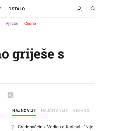
E
OSTALO
Vježbe
Cijene
o griješe s
NAJNOVIJE
NAJČITANIJE
VEZANO
7
Gradonačelnik Vodica o Karleuši: "Nije