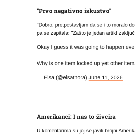
"Prvo negativno iskustvo"
"Dobro, pretpostavljam da se i to moralo dog
pa se zapitala: "Zašto je jedan artikl zaključ
Okay I guess it was going to happen eve
Why is one item locked up yet other item
— Elsa (@elsathora)
June 11, 2026
Amerikanci: I nas to živcira
U komentarima su joj se javili brojni Amerik