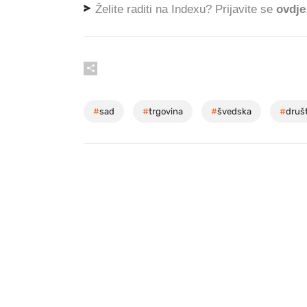
Želite raditi na Indexu? Prijavite se
ovdje
#
sad
#
trgovina
#
švedska
#
druš