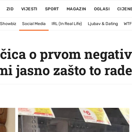
ZID
VIJESTI
SPORT
MAGAZIN
OGLASI
CIJEN
& Showbiz
Social Media
IRL (In Real Life)
Ljubav & Dating
WTF
čica o prvom negati
mi jasno zašto to rade