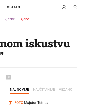
E
OSTALO
Vježbe
Cijene
vnom iskustvu
"
NAJNOVIJE
NAJČITANIJE
VEZANO
7
FOTO
Majstor Tetrisa