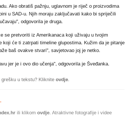
adu. Ako obratiš pažnju, uglavnom je riječ o proizvodima
i u SAD-u. Njih moraju zaključavati kako bi spriječili
učavaju", odgovorila je druga.
će se pretvoriti iz Amerikanaca koji uživaju u tvojim
koji će ti zatrpati timeline glupostima. Kužim da je pitanje
traže baš ovakve stvari", savjetovao joj je netko.
avu jer je i ovo dio učenja", odgovorila je Šveđanka.
ti grešku u tekstu? Kliknite
ovdje
.
.
941.746 ČITATELJA DAN
dex.hr
ili klikom
ovdje
. Atraktivne fotografije i videe