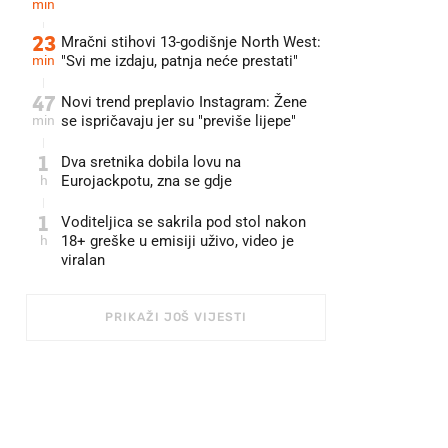
min
23
Mračni stihovi 13-godišnje North West:
min
"Svi me izdaju, patnja neće prestati"
47
Novi trend preplavio Instagram: Žene
min
se ispričavaju jer su "previše lijepe"
1
Dva sretnika dobila lovu na
h
Eurojackpotu, zna se gdje
1
Voditeljica se sakrila pod stol nakon
h
18+ greške u emisiji uživo, video je
viralan
PRIKAŽI JOŠ VIJESTI