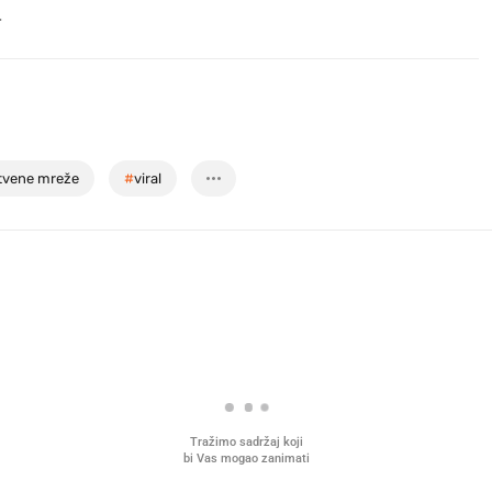
.
tvene mreže
#
viral
Tražimo sadržaj koji
bi Vas mogao zanimati