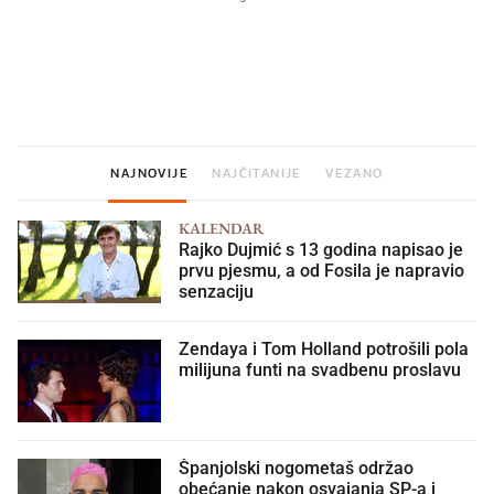
Mjesecima planiramo novu
Što povezuje Lexus i
kuhinju, a jednu važnu odluku
legendarnog Ponyja?
donesemo u samo deset minuta
NAJNOVIJE
NAJČITANIJE
VEZANO
KALENDAR
Rajko Dujmić s 13 godina napisao je
prvu pjesmu, a od Fosila je napravio
senzaciju
Zendaya i Tom Holland potrošili pola
milijuna funti na svadbenu proslavu
Španjolski nogometaš održao
obećanje nakon osvajanja SP-a i