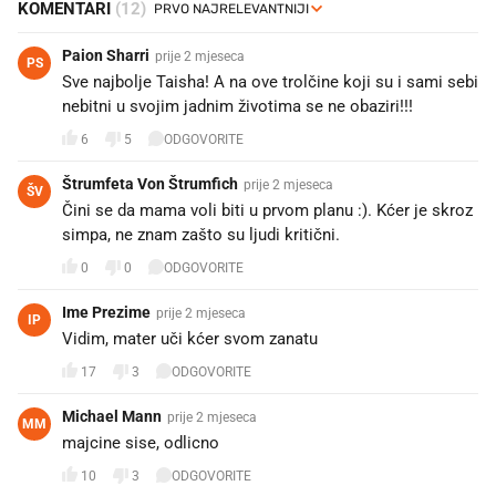
KOMENTARI
(12)
Paion Sharri
prije 2 mjeseca
PS
Sve najbolje Taisha! A na ove trolčine koji su i sami sebi
nebitni u svojim jadnim životima se ne obaziri!!!
6
5
ODGOVORITE
Štrumfeta Von Štrumfich
prije 2 mjeseca
ŠV
Čini se da mama voli biti u prvom planu :). Kćer je skroz
simpa, ne znam zašto su ljudi kritični.
0
0
ODGOVORITE
Ime Prezime
prije 2 mjeseca
IP
Vidim, mater uči kćer svom zanatu 🤭
17
3
ODGOVORITE
Michael Mann
prije 2 mjeseca
MM
majcine sise, odlicno
10
3
ODGOVORITE