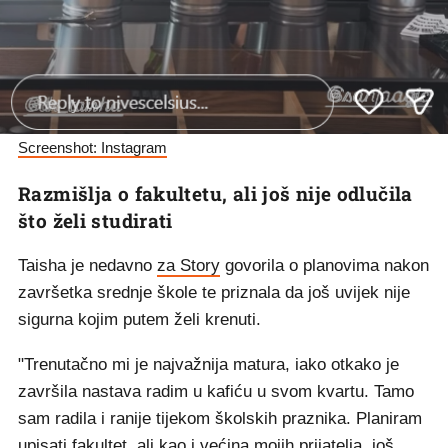
Screenshot: Instagram
Razmišlja o fakultetu, ali još nije odlučila
što želi studirati
Taisha je nedavno
za Story
govorila o planovima nakon
završetka srednje škole te priznala da još uvijek nije
sigurna kojim putem želi krenuti.
"Trenutačno mi je najvažnija matura, iako otkako je
završila nastava radim u kafiću u svom kvartu. Tamo
sam radila i ranije tijekom školskih praznika. Planiram
upisati fakultet, ali kao i većina mojih prijatelja, još