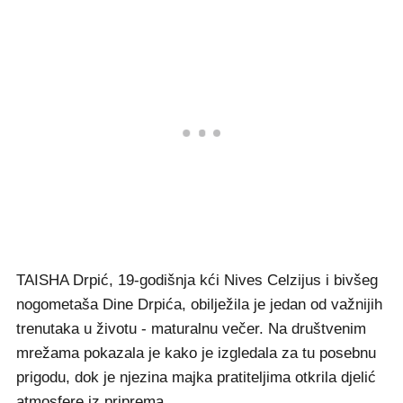
TAISHA Drpić, 19-godišnja kći Nives Celzijus i bivšeg
nogometaša Dine Drpića, obilježila je jedan od važnijih
trenutaka u životu - maturalnu večer. Na društvenim
mrežama pokazala je kako je izgledala za tu posebnu
prigodu, dok je njezina majka pratiteljima otkrila djelić
atmosfere iz priprema.