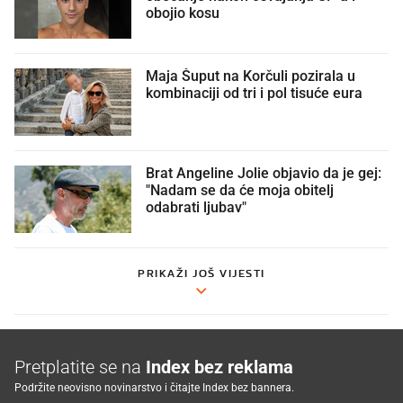
obojio kosu
Maja Šuput na Korčuli pozirala u
kombinaciji od tri i pol tisuće eura
Brat Angeline Jolie objavio da je gej:
"Nadam se da će moja obitelj
odabrati ljubav"
PRIKAŽI JOŠ VIJESTI
Pretplatite se na
Index bez reklama
Podržite neovisno novinarstvo i čitajte Index bez bannera.