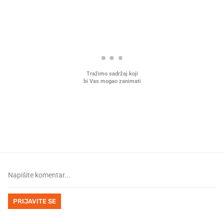
PROČITAJTE JOŠ
Mjesecima planiramo novu
Što povezuje Lexus i
kuhinju, a jednu važnu odluku
legendarnog Ponyja?
donesemo u samo deset minuta
PRIJAVITE SE