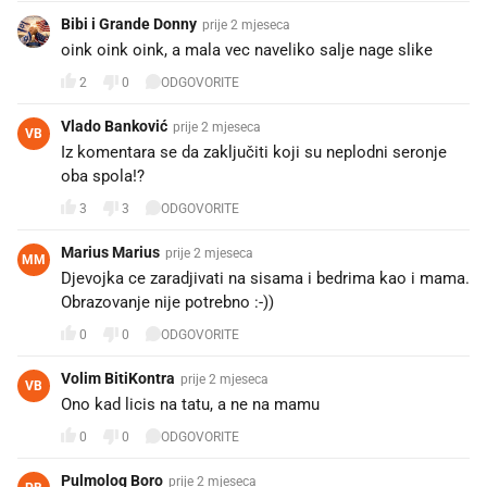
Bibi i Grande Donny
prije 2 mjeseca
oink oink oink, a mala vec naveliko salje nage slike
2
0
ODGOVORITE
Vlado Banković
prije 2 mjeseca
VB
Iz komentara se da zaključiti koji su neplodni seronje
oba spola!?
3
3
ODGOVORITE
Marius Marius
prije 2 mjeseca
MM
Djevojka ce zaradjivati na sisama i bedrima kao i mama.
Obrazovanje nije potrebno :-))
0
0
ODGOVORITE
Volim BitiKontra
prije 2 mjeseca
VB
Ono kad licis na tatu, a ne na mamu 😔😔😔
0
0
ODGOVORITE
Pulmolog Boro
prije 2 mjeseca