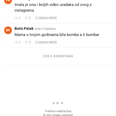
PB
Imala je ona i boljih video uradaka od ovog s
instagrama
1
2
ODGOVORITE
Boris Patak
prije 2 mjeseca
BP
Mama u tvojim godinama bila bomba a ti bumbar
1
2
ODGOVORITE
JOŠ 2 KOMENTARA
PROČITAJTE JOŠ