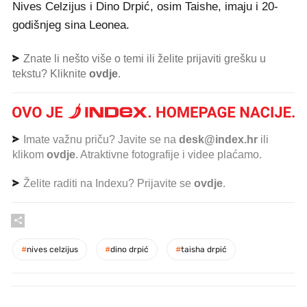
Nives Celzijus i Dino Drpić, osim Taishe, imaju i 20-
godišnjeg sina Leonea.
Znate li nešto više o temi ili želite prijaviti grešku u
tekstu? Kliknite
ovdje
.
Imate važnu priču? Javite se na
desk@index.hr
ili
klikom
ovdje
. Atraktivne fotografije i videe plaćamo.
Želite raditi na Indexu? Prijavite se
ovdje
.
#
nives celzijus
#
dino drpić
#
taisha drpić