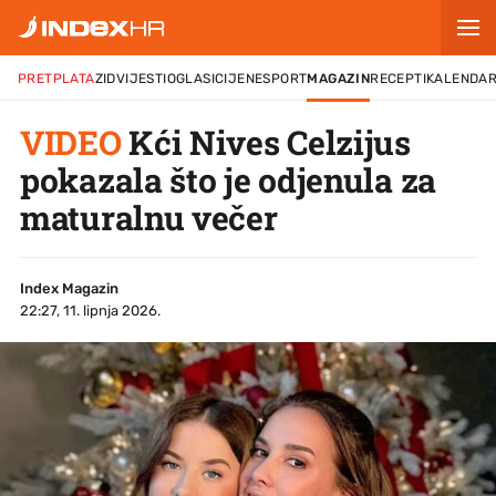
PRETPLATA
ZID
VIJESTI
OGLASI
CIJENE
SPORT
MAGAZIN
RECEPTI
KALENDA
VIDEO
Kći Nives Celzijus
pokazala što je odjenula za
maturalnu večer
Index Magazin
22:27, 11. lipnja 2026.