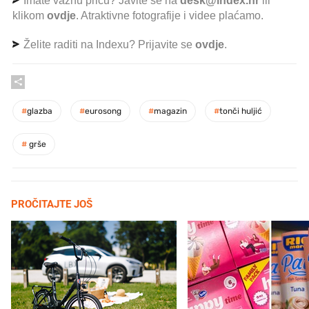
Imate važnu priču? Javite se na
desk@index.hr
ili
klikom
ovdje
. Atraktivne fotografije i videe plaćamo.
Želite raditi na Indexu? Prijavite se
ovdje
.
#
glazba
#
eurosong
#
magazin
#
tonči huljić
#
grše
PROČITAJTE JOŠ