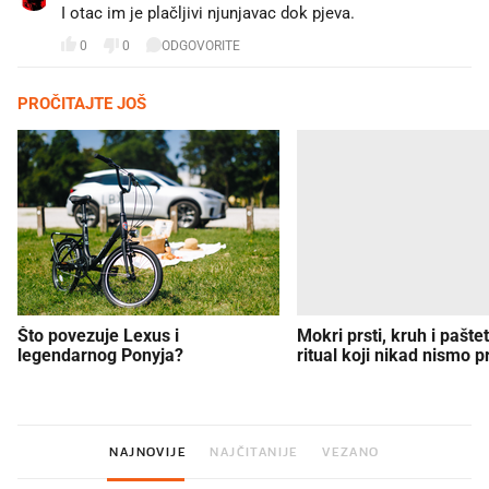
I otac im je plačljivi njunjavac dok pjeva.
0
0
ODGOVORITE
PROČITAJTE JOŠ
Što povezuje Lexus i
Mokri prsti, kruh i paštet
legendarnog Ponyja?
ritual koji nikad nismo p
NAJNOVIJE
NAJČITANIJE
VEZANO