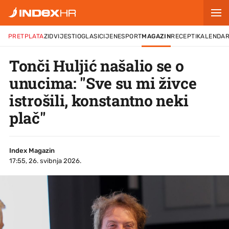
PRETPLATA
ZID
VIJESTI
OGLASI
CIJENE
SPORT
MAGAZIN
RECEPTI
KALENDA
Tonči Huljić našalio se o
unucima: "Sve su mi živce
istrošili, konstantno neki
plač"
Index Magazin
17:55, 26. svibnja 2026.