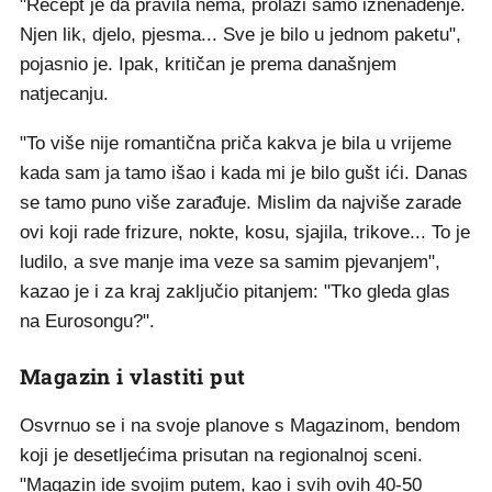
"Recept je da pravila nema, prolazi samo iznenađenje.
Njen lik, djelo, pjesma... Sve je bilo u jednom paketu",
pojasnio je. Ipak, kritičan je prema današnjem
natjecanju.
"To više nije romantična priča kakva je bila u vrijeme
kada sam ja tamo išao i kada mi je bilo gušt ići. Danas
se tamo puno više zarađuje. Mislim da najviše zarade
ovi koji rade frizure, nokte, kosu, sjajila, trikove... To je
ludilo, a sve manje ima veze sa samim pjevanjem",
kazao je i za kraj zaključio pitanjem: "Tko gleda glas
na Eurosongu?".
Magazin i vlastiti put
Osvrnuo se i na svoje planove s Magazinom, bendom
koji je desetljećima prisutan na regionalnoj sceni.
"Magazin ide svojim putem, kao i svih ovih 40-50