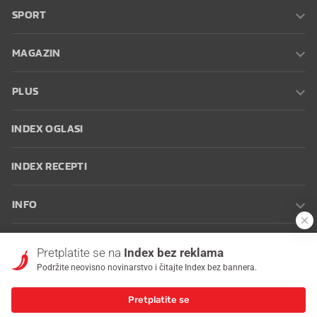
SPORT
MAGAZIN
PLUS
INDEX OGLASI
INDEX RECEPTI
INFO
Oglašavanje
Zaposli se na Indexu
Kontakt
Impressum
Uvjeti
Pretplatite se na
Index bez reklama
korištenja
Postavke kolačića
Podržite neovisno novinarstvo i čitajte Index bez bannera.
Pretplatite se
© 2026 Index