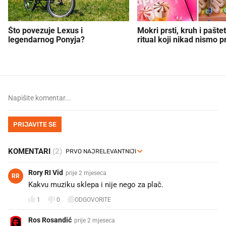
Što povezuje Lexus i
Mokri prsti, kruh i paštet
legendarnog Ponyja?
ritual koji nikad nismo p
PRIJAVITE SE
KOMENTARI
(2)
Rory RI Vid
prije 2 mjeseca
RR
Kakvu muziku sklepa i nije nego za plač.
1
0
ODGOVORITE
Ros Rosandić
prije 2 mjeseca