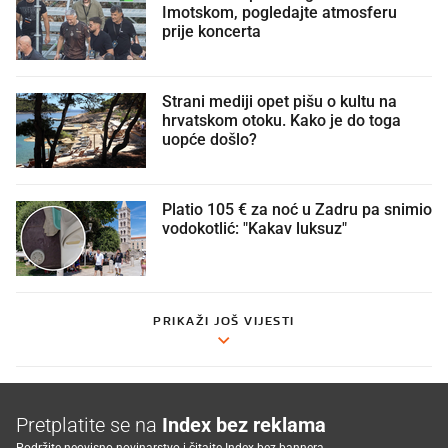
Imotskom, pogledajte atmosferu
prije koncerta
Strani mediji opet pišu o kultu na
hrvatskom otoku. Kako je do toga
uopće došlo?
Platio 105 € za noć u Zadru pa snimio
vodokotlić: "Kakav luksuz"
PRIKAŽI JOŠ VIJESTI
Pretplatite se na
Index bez reklama
Podržite neovisno novinarstvo i čitajte Index bez bannera.