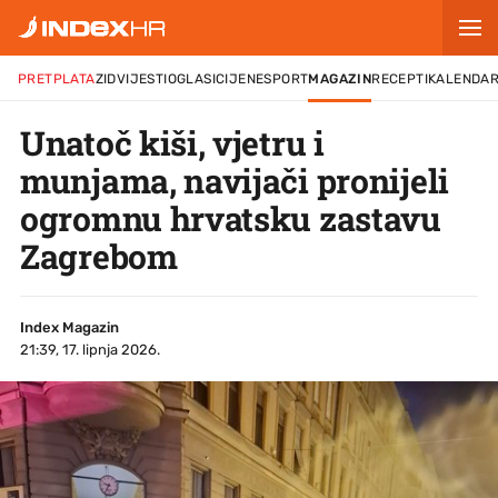
PRETPLATA
ZID
VIJESTI
OGLASI
CIJENE
SPORT
MAGAZIN
RECEPTI
KALENDA
Unatoč kiši, vjetru i
munjama, navijači pronijeli
ogromnu hrvatsku zastavu
Zagrebom
Index Magazin
21:39, 17. lipnja 2026.