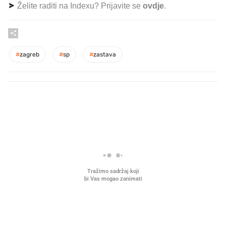
Želite raditi na Indexu? Prijavite se
ovdje
.
#
zagreb
#
sp
#
zastava
PROČITAJTE JOŠ
Što povezuje Lexus i
Mokri prsti, kruh i paštet
legendarnog Ponyja?
ritual koji nikad nismo p