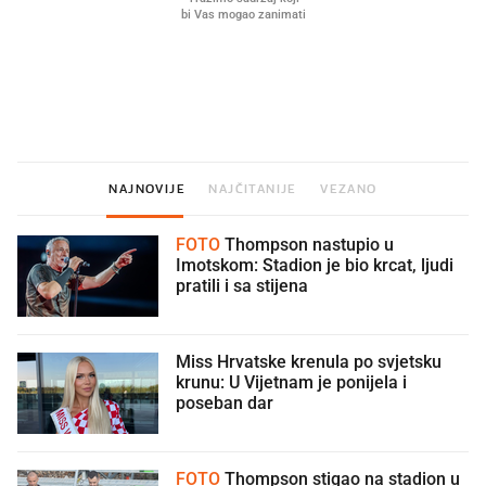
Što povezuje Lexus i
Mokri prsti, kruh i paštet
legendarnog Ponyja?
ritual koji nikad nismo p
NAJNOVIJE
NAJČITANIJE
VEZANO
FOTO
Thompson nastupio u
Imotskom: Stadion je bio krcat, ljudi
pratili i sa stijena
Miss Hrvatske krenula po svjetsku
krunu: U Vijetnam je ponijela i
poseban dar
FOTO
Thompson stigao na stadion u