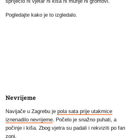
spriječio ni vjetar ni kiša ni munje ni gromovi.
Pogledajte kako je to izgledalo.
Nevrijeme
Navijače u Zagrebu je
pola sata prije utakmice
iznenadilo nevrijeme
. Počelo je snažno puhati, a
počinje i kiša. Zbog vjetra su padali i rekviziti po fan
zoni.