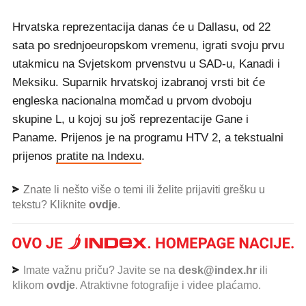
Hrvatska reprezentacija danas će u Dallasu, od 22
sata po srednjoeuropskom vremenu, igrati svoju prvu
utakmicu na Svjetskom prvenstvu u SAD-u, Kanadi i
Meksiku. Suparnik hrvatskoj izabranoj vrsti bit će
engleska nacionalna momčad u prvom dvoboju
skupine L, u kojoj su još reprezentacije Gane i
Paname. Prijenos je na programu HTV 2, a tekstualni
prijenos
pratite na Indexu
.
Znate li nešto više o temi ili želite prijaviti grešku u
tekstu? Kliknite
ovdje
.
Imate važnu priču? Javite se na
desk@index.hr
ili
klikom
ovdje
. Atraktivne fotografije i videe plaćamo.