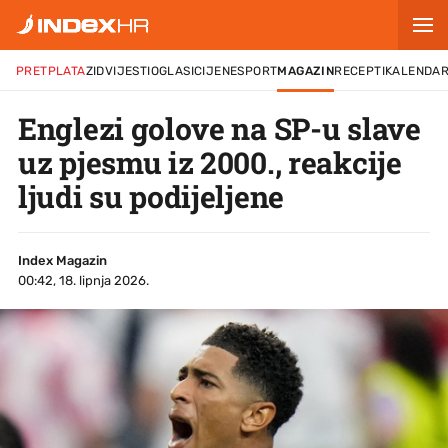
PRETPLATA
ZID
VIJESTI
OGLASI
CIJENE
SPORT
MAGAZIN
RECEPTI
KALENDA
Englezi golove na SP-u slave
uz pjesmu iz 2000., reakcije
ljudi su podijeljene
Index Magazin
00:42, 18. lipnja 2026.