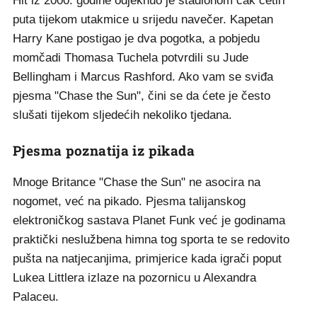
Hit iz 2000. godine odjeknuo je stadionom čak četiri
puta tijekom utakmice u srijedu navečer. Kapetan
Harry Kane postigao je dva pogotka, a pobjedu
momčadi Thomasa Tuchela potvrdili su Jude
Bellingham i Marcus Rashford. Ako vam se sviđa
pjesma "Chase the Sun", čini se da ćete je često
slušati tijekom sljedećih nekoliko tjedana.
Pjesma poznatija iz pikada
Mnoge Britance "Chase the Sun" ne asocira na
nogomet, već na pikado. Pjesma talijanskog
elektroničkog sastava Planet Funk već je godinama
praktički neslužbena himna tog sporta te se redovito
pušta na natjecanjima, primjerice kada igrači poput
Lukea Littlera izlaze na pozornicu u Alexandra
Palaceu.