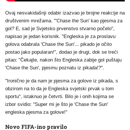
Ovaj nesvakidašnji odabir izazvao je brojne reakcije na
društvenim mrežama. "'Chase the Sun' kao pjesma za
gol? E, sad je Svjetsko prvenstvo stvarno počelo",
napisao je jedan korisnik. "Engleska je za proslavu
golova odabrala 'Chase the Sun'... pikado je očito
postao jako popularan!", dodao je drugi, dok se treći
pitao: "Čekajte, nakon što Engleska zabije gol puštaju
'Chase the Sun', pjesmu poznatu iz pikada!?".
"Ironično je da nam je pjesma za golove iz pikada, s
obzirom na to da je Engleska svjetski prvak u tom
sportu", istaknuo je četvrti. Bilo je i onih kojima se
izbor svidio: "Super mi je što je 'Chase the Sun'
engleska pjesma za golove!"
Novo FIFA-ino pravilo