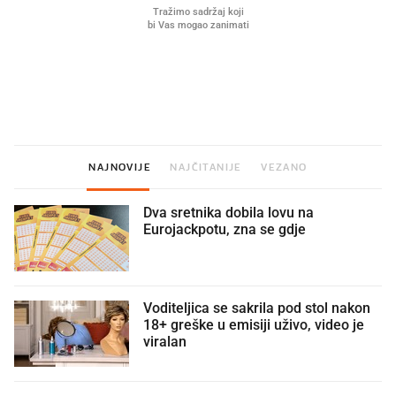
Što povezuje Lexus i
Mokri prsti, kruh i paštet
legendarnog Ponyja?
ritual koji nikad nismo p
NAJNOVIJE
NAJČITANIJE
VEZANO
Dva sretnika dobila lovu na
Eurojackpotu, zna se gdje
Voditeljica se sakrila pod stol nakon
18+ greške u emisiji uživo, video je
viralan