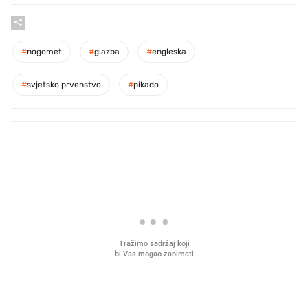
#
nogomet
#
glazba
#
engleska
#
svjetsko prvenstvo
#
pikado
PROČITAJTE JOŠ
Što povezuje Lexus i
Mokri prsti, kruh i paštet
legendarnog Ponyja?
ritual koji nikad nismo p